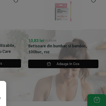
10,83
lei
10,84
lei
ilizabile,
Betisoare din bumbac si bambus,
ou Care
100buc, roz
os
Adauga In Cos
e