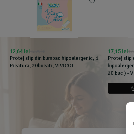
12,64
lei
17,15
lei
12,90
lei
17
Protej slip din bumbac hipoalergenic, 1
Protej slip
Picatura, 20bucati, VIVICOT
hipoalergen
20 buc ) - 