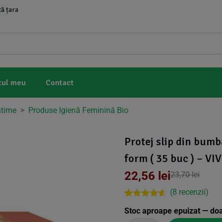
ă țara
tul meu
Contact
ntime
>
Produse Igienă Feminină Bio
Protej slip din bumb
form ( 35 buc ) – VI
22,56
lei
23,70
lei
(
8
recenzii)
Rated
7
4.57
Stoc aproape epuizat — do
out of 5
based on