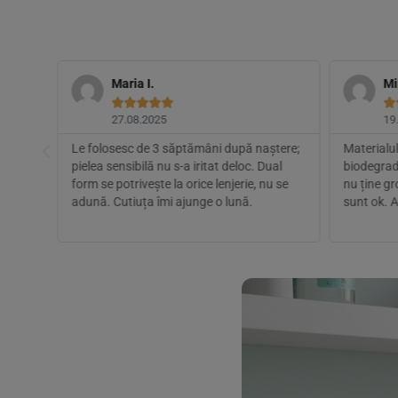
Maria I.
Mi






27.08.2025
19
Le folosesc de 3 săptămâni după naștere;
Materialul
pielea sensibilă nu s-a iritat deloc. Dual
biodegrad
ără
form se potrivește la orice lenjerie, nu se
nu ține gr
uțin
adună. Cutiuța îmi ajunge o lună.
sunt ok. 