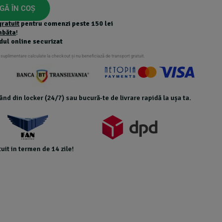
GĂ ÎN COȘ
gratuit
pentru comenzi peste 150 lei
mbăta
!
dul online securizat
 suplimentare calculate la checkout și nu beneficiază de transport gratuit.
icând din locker (24/7) sau bucură-te de livrare rapidă la ușa ta.
uit in termen de 14 zile!