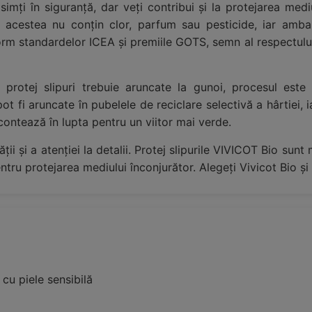
simți în siguranță, dar veți contribui și la protejarea med
 acestea nu conțin clor, parfum sau pesticide, iar ambal
orm standardelor ICEA și premiile GOTS, semn al respectului
otej slipuri trebuie aruncate la gunoi, procesul este s
pot fi aruncate în pubelele de reciclare selectivă a hârtiei, 
contează în lupta pentru un viitor mai verde.
tății și a atenției la detalii. Protej slipurile VIVICOT Bio su
tru protejarea mediului înconjurător. Alegeți Vivicot Bio și s
cu piele sensibilă