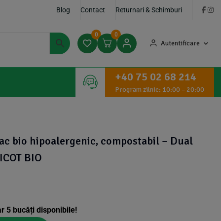
Blog
Contact
Returnari & Schimburi
0
0
Autentificare
+40 75 02 68 214
Program zilnic: 10:00 – 20:00
ac bio hipoalergenic, compostabil – Dual
VICOT BIO
ar
5
bucăți disponibile!