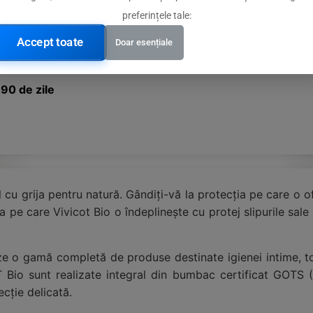
dus
preferințele tale:
Accept toate
Doar esențiale
mbac certificat GOTS
 90 de zile
u grija pentru natură. Gândiți-vă la protecția pe care o ofe
 pe care Vivicot Bio o îndeplinește cu protej slipurile sal
eze o gamă completă de produse destinate igienei intime, to
OT Bio sunt realizate integral din bumbac certificat GOTS 
ecție delicată.