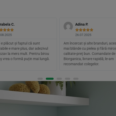
rabela C.
Adina P.









.08.2025
26.07.2025
 e plăcut și faptul că sunt
Am încercat și alte branduri, ace
abile e mare plus, dar adezivul
mai blânde cu pielea și fără miro
ozav la mers mult. Pentru birou
calitate-preț bun. Comandate de 
Aș vrea o formă puțin mai lungă.
Biorganica, livrare rapidă; le-am
recomandat colegelor.