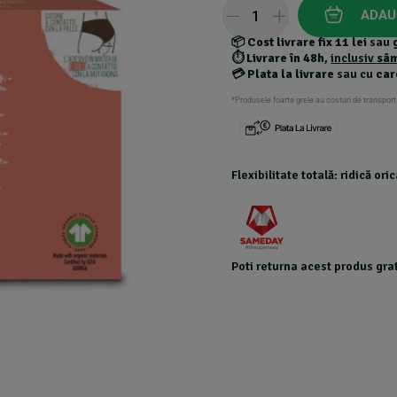
customer
ADAU
ratings
📦
Cost livrare fix 11 lei
sau
⏱️
Livrare în 48h
,
inclusiv
sâ
💳
Plata la livrare
sau cu
car
*Produsele foarte grele au costuri de transport
Flexibilitate totală: ridică or
Poti returna acest produs grat