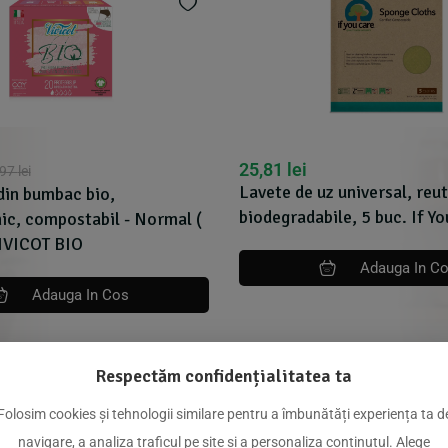
25,81
lei
,97
lei
Lavete de uz universal, reut
 din bumbac bio,
biodegradabile, 5 buc. If Y
ic, compostabil - Normal (
VIVICOT BIO
Adauga In C
Adauga In Cos
Respectăm confidențialitatea ta
Folosim cookies și tehnologii similare pentru a îmbunătăți experiența ta d
navigare, a analiza traficul pe site și a personaliza conținutul. Alege