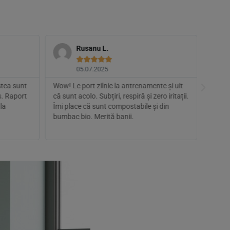
Rusanu L.





05.07.2025
stea sunt
Wow! Le port zilnic la antrenamente și uit
Sunt 
s. Raport
că sunt acolo. Subțiri, respiră și zero iritații.
mereu 
la
Îmi place că sunt compostabile și din
difere
bumbac bio. Merită banii.
clor s
cam s