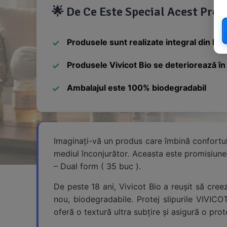
🌟 De Ce Este Special Acest Pro
Produsele sunt realizate integral din bu
Produsele Vivicot Bio se deteriorează în
Ambalajul este 100% biodegradabil
Imaginați-vă un produs care îmbină confortul c
mediul înconjurător. Aceasta este promisiunea
– Dual form ( 35 buc ).
De peste 18 ani, Vivicot Bio a reușit să cre
nou, biodegradabile. Protej slipurile VIVIC
oferă o textură ultra subțire și asigură o prot