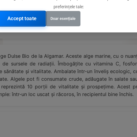
preferințele tale:
Accept toate
Doar esențiale
unii Galicia din Spania
Alge Dulse Bio de la Algamar. Aceste alge marine, cu o nuanț
 de sursele de radiații. Îmbogățite cu vitamina C, fosfo
 sănătate și vitalitate. Ambalate într-un înveliș ecologic, co
tate. Algele pot fi consumate crude, adăugate în salate sau
eprezintă 10 porții de vitalitate și prospețime. Acest pr
ple: într-un loc uscat și răcoros, în recipientul bine închis.