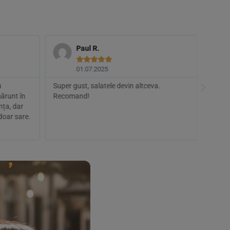
Paul R.





01.07.2025
u
Super gust, salatele devin altceva.
M-a te
mărunt în
Recomand!
prea p
nța, dar
fragm
doar sare.
textur