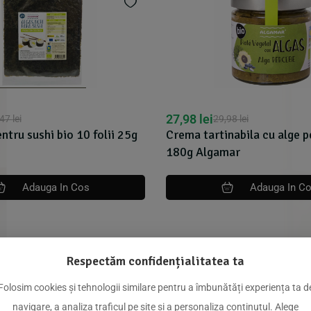
33,39
lei
,98
lei
35,15
lei
nabila cu alge percebe bio
Crema tartinabila cu alge si
mar
180g Algamar
Adauga In Cos
Adauga In C
Respectăm confidențialitatea ta
dus
Folosim cookies și tehnologii similare pentru a îmbunătăți experiența ta d
navigare, a analiza traficul pe site și a personaliza conținutul. Alege