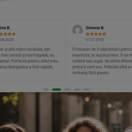
ina B.
Simona B.









.08.2025
27.07.2025
t și alte mărci de dulse, dar
Îl folosesc de 3 săptămâni pentr
 mai curată și mai fragedă; nu
imunitate, în sezonul rece. Îl tai 
amar. Perfectă pentru stilul meu
omletă sau supă. Se simte difere
rarea Biorganica a fost rapidă.
prețul e cam sus. Pelicula albă e 
Ambalaj fără plastic.