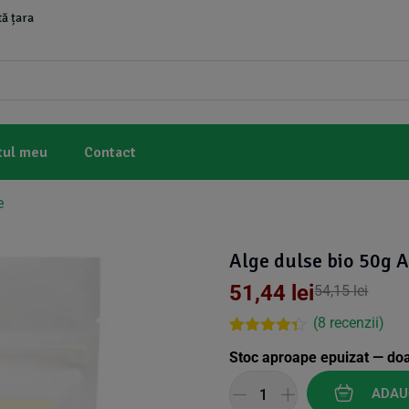
ă țara
tul meu
Contact
e
Alge dulse bio 50g 
51,44
lei
54,15
lei
(
8
recenzii)
Rated
8
4.25
Stoc aproape epuizat — do
out of 5
based on
customer
ADAU
ratings