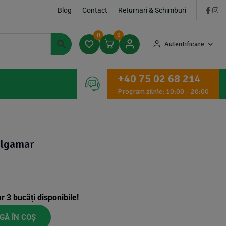
Blog
Contact
Returnari & Schimburi
0
0
Autentificare
+40 75 02 68 214
Program zilnic: 10:00 – 20:00
Algamar
ar
3
bucăți disponibile!
GĂ ÎN COȘ