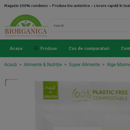
Magazin 100% românesc • Produse bio autentice • Livrare rapidă în toat
Acasa
☰
Produse
Cos de cumparaturi
Con
Acasă
>
Alimente & Nutriție
>
Super Alimente
>
Alge Marin
-5%