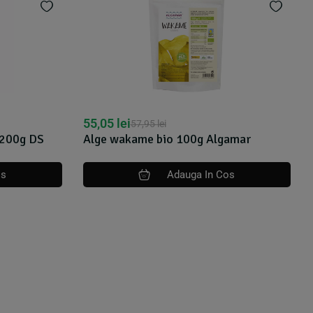
39,71
lei
42,47
lei
amar
Alge nori pentru sushi bio 10 folii 25g
Algamar
os
Adauga In Cos