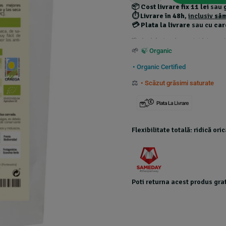
📦
Cost livrare fix 11 lei
sau
⏱️
Livrare în 48h
,
inclusiv
sâ
💳
Plata la livrare
sau cu
car
*Produsele foarte grele au costuri de transport
🌱
🍃 Organic
• Organic Certified
⚖️
• Scăzut grăsimi saturate
Flexibilitate totală: ridică or
Poti returna acest produs grat