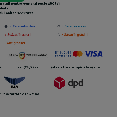
gratuit
pentru comenzi peste 150 lei
mbăta
!
dul online securizat
 suplimentare calculate la checkout și nu beneficiază de transport gratuit.
🍯
🧂
✓ Fără îndulcitori
↓ Sărac în sodiu
💧
↓ Scăzut în calorii
• Sărac în grăsimi
• Alte grăsimi
icând din locker (24/7) sau bucură-te de livrare rapidă la ușa ta.
uit in termen de 14 zile!