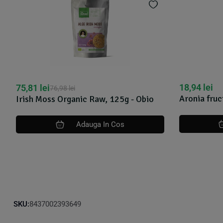
18,94
lei
53,25
lei
57
Aronia fructe uscate bio 150g DS
Boabe de ca
Adauga In Cos
SKU:
8437002393649