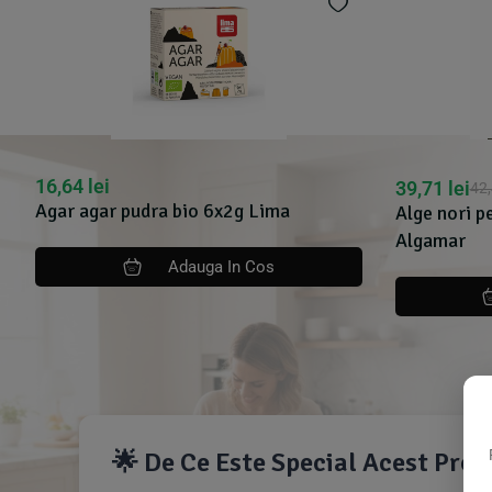
39,71
lei
27,98
lei
42,47
lei
29
Alge nori pentru sushi bio 10 folii 25g
Crema tarti
Algamar
180g Alga
Adauga In Cos
🌟 De Ce Este Special Acest Pro