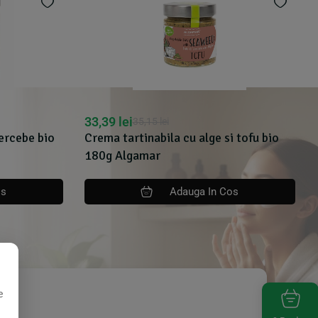
24,72
lei
Alge sea spaghetti bio 50g Algamar
 tofu bio
Adauga In Cos
os
e