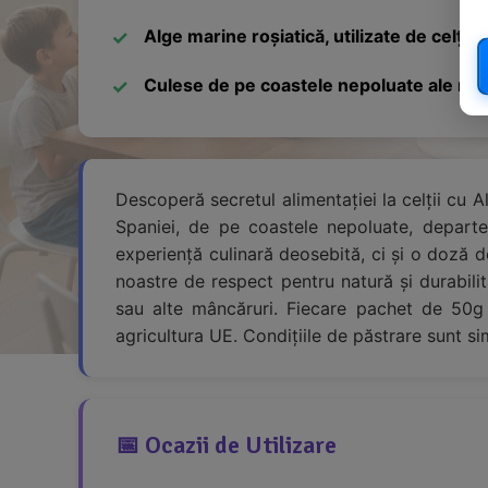
Alge marine roșiatică, utilizate de celți
Culese de pe coastele nepoluate ale regi
Descoperă secretul alimentației la celții cu 
Spaniei, de pe coastele nepoluate, departe
experiență culinară deosebită, ci și o doză de
noastre de respect pentru natură și durabili
sau alte mâncăruri. Fiecare pachet de 50g r
agricultura UE. Condițiile de păstrare sunt sim
📅 Ocazii de Utilizare