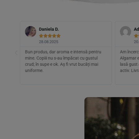
Daniela D.
Ad






28.08.2025
20
 fost
Bun produs, dar aroma e intensă pentru
Am încerca
mine. Copiii nu s-au împăcat cu gustul
Algamar e
crud; în supe e ok. Aș fi vrut bucăți mai
lasă gust 
uniforme.
activ. Liv