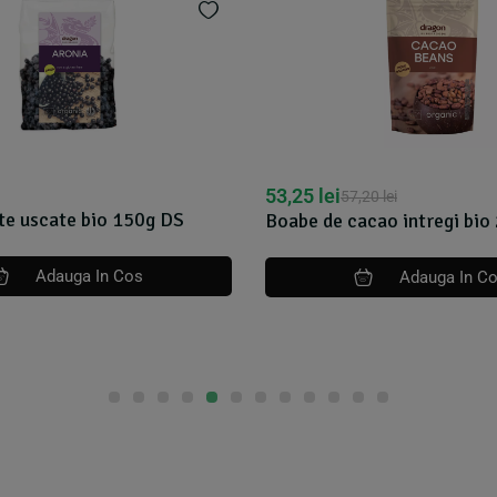
55,05
lei
,20
lei
57,95
lei
cao intregi bio 200g DS
Alge wakame bio 100g Alg
Adauga In Cos
Adauga In C