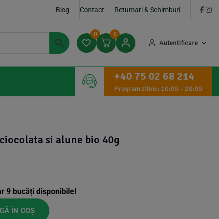
Blog
Contact
Returnari & Schimburi
0
0
Autentificare
+40 75 02 68 214
Program zilnic: 10:00 – 20:00
ciocolata si alune bio 40g
ar
9
bucăți disponibile!
GĂ ÎN COȘ