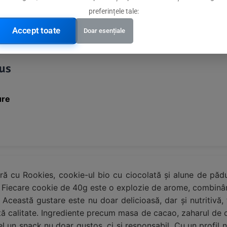
preferințele tale:
Accept toate
Doar esențiale
dus
ure
ă cu Rookies, cookie-ul bio cu ciocolată și alune de pădur
. Fiecare cookie de 40g este o explozie de arome, combinâ
. Această gustare este nu doar delicioasă, dar și nutritivă,
ltă calitate. Ingrediente precum masa de cacao, zaharul de c
el un snack nu doar gustos, ci și responsabil. Cu un profil 