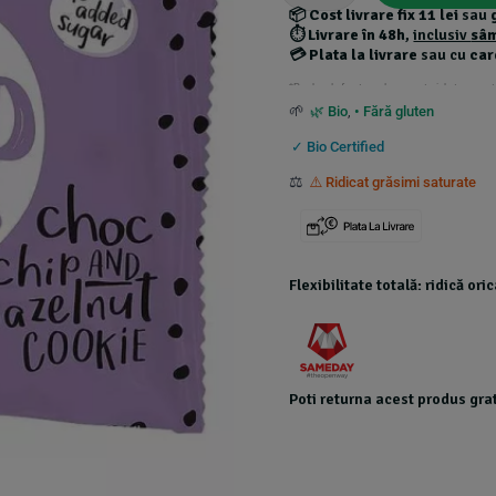
📦
Cost livrare fix 11 lei
sau
⏱️
Livrare în 48h
,
inclusiv
sâ
💳
Plata la livrare
sau cu
car
*Produsele foarte grele au costuri de transport
🌱
🌿 Bio
,
• Fără gluten
✓ Bio Certified
⚖️
⚠️ Ridicat grăsimi saturate
Flexibilitate totală: ridică or
Poti returna acest produs grat