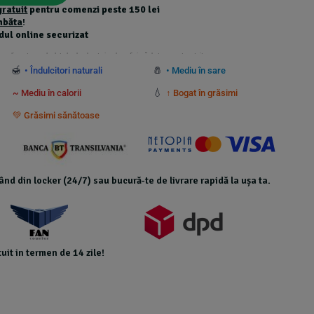
gratuit
pentru comenzi peste 150 lei
mbăta
!
dul online securizat
 suplimentare calculate la checkout și nu beneficiază de transport gratuit.
🍯
🧂
• Îndulcitori naturali
• Mediu în sare
💧
~ Mediu în calorii
↑ Bogat în grăsimi
💚 Grăsimi sănătoase
icând din locker (24/7) sau bucură-te de livrare rapidă la ușa ta.
uit in termen de 14 zile!