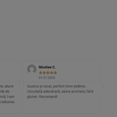
Nicolae C.





01.07.2025
ie, alune
Gustos și curat, perfect între ședințe.
Am înc
ile de
Ciocolată adevărată, alune aromate, fără
s-a pă
ntă; l-am
gluten. Recomand!
de cur
calitatea.
brand