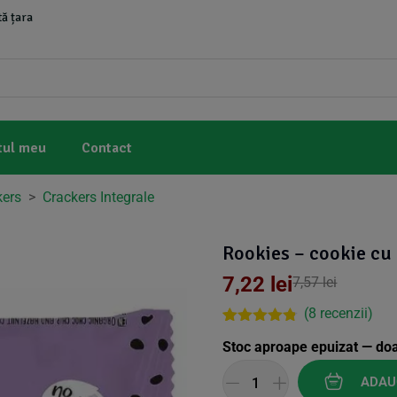
ă țara
tul meu
Contact
kers
>
Crackers Integrale
Rookies – cookie cu 
7,22
lei
7,57
lei
(
8
recenzii)
Rated
7
4.71
Stoc aproape epuizat — do
out of 5
based on
customer
ADAU
ratings