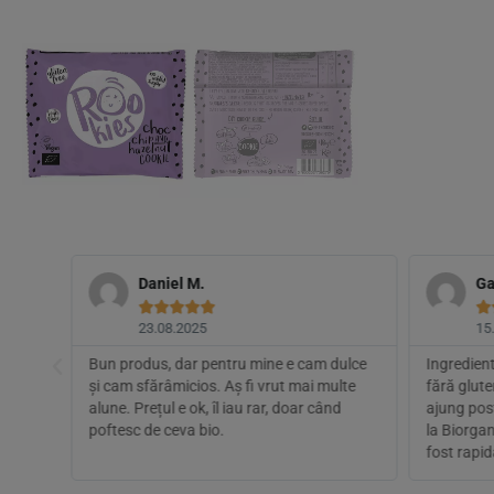
Daniel M.
Ga






23.08.2025
15
esta mi
Bun produs, dar pentru mine e cam dulce
Ingredient
minant
și cam sfărâmicios. Aș fi vrut mai multe
fără glute
er alt
alune. Prețul e ok, îl iau rar, doar când
ajung po
poftesc de ceva bio.
la Biorgan
fost rapid