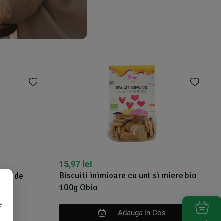
15,97
lei
Biscuiti inimioare cu unt si miere bio
lune de
100g Obio
e
Adauga In Cos