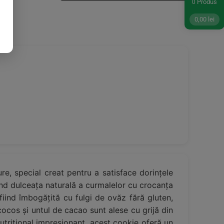
Produs
0
0,00
lei
e, special creat pentru a satisface dorințele
nd dulceața naturală a curmalelor cu crocanța
 fiind îmbogățită cu fulgi de ovăz fără gluten,
ocos și untul de cacao sunt alese cu grijă din
nutrițional impresionant, acest cookie oferă un