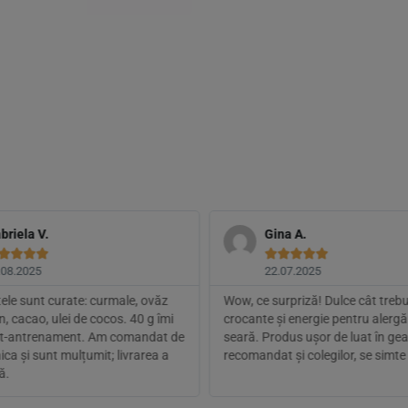
briela V.
Gina A.









.08.2025
22.07.2025
ele sunt curate: curmale, ovăz
Wow, ce surpriză! Dulce cât trebu
n, cacao, ulei de cocos. 40 g îmi
crocante și energie pentru alergăr
st-antrenament. Am comandat de
seară. Produs ușor de luat în gea
ica și sunt mulțumit; livrarea a
recomandat și colegilor, se simte 
ă.