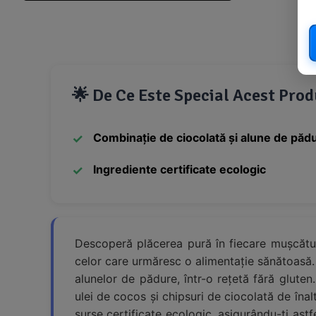
🌟 De Ce Este Special Acest Pro
Combinație de ciocolată și alune de păd
Ingrediente certificate ecologic
Descoperă plăcerea pură în fiecare mușcătur
celor care urmăresc o alimentație sănătoasă
alunelor de pădure, într-o rețetă fără gluten
ulei de cocos și chipsuri de ciocolată de îna
surse certificate ecologic, asigurându-ți astf