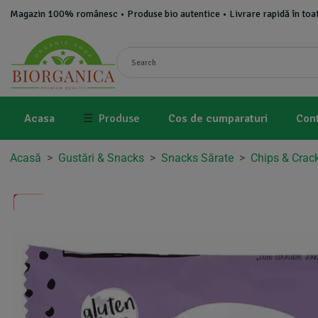
Magazin 100% românesc • Produse bio autentice • Livrare rapidă în toat
Acasa
☰
Produse
Cos de cumparaturi
Con
Acasă
>
Gustări & Snacks
>
Snacks Sărate
>
Chips & Crac
-5%