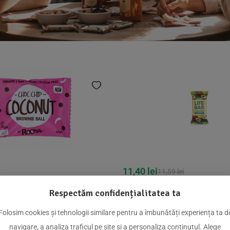
11,40
lei
11,59
lei
l cu cocos bio 40g Roobar
Baton proteic de ovaz cu a
Respectăm confidențialitatea ta
padure, bio, 40g, Lifebar
Adauga In Cos
Folosim cookies și tehnologii similare pentru a îmbunătăți experiența ta d
navigare, a analiza traficul pe site și a personaliza conținutul. Alege