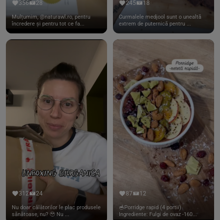
356
28
245
18
Mulțumim, @naturawl.ro, pentru
Curmalele medjool sunt o unealtă
încredere și pentru tot ce fa...
extrem de puternică pentru ...
312
24
87
12
Nu doar călătorilor le plac produsele
🥣Porridge rapid (4 portii)
sănătoase, nu? 🥹 Nu ...
Ingrediente: Fulgi de ovaz -160...