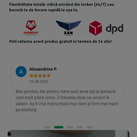
Flexibilitate totală: ridică oricând din locker (24/7) sau
bucură-te de livrare rapidă la ușa ta.
Poti returna acest produs gratuit in termen de 14 zile!
Alexandrina P.





25.08.2025
l
Bun produs, dar pentru mine sunt prea iuți și durează
A
cam mult până cresc. Îi folosesc doar ca accent în
c
salate. Aș fi vrut instrucțiuni mai clare și font mai mare
p
pe etichetă.