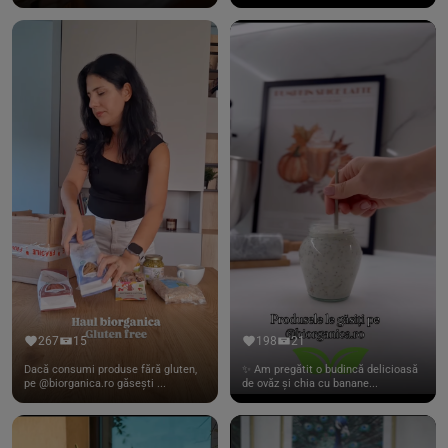
267
15
198
21
Dacă consumi produse fără gluten,
✨ Am pregătit o budincă delicioasă
pe @biorganica.ro găsești ...
de ovăz și chia cu banane...