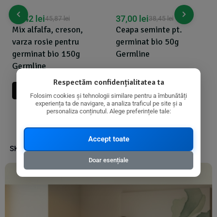
42,42
lei
37,00
lei
45,87
lei
38,45
lei
Mix alfalfa, creson,
Ceapa seminte pt.
varza rosie pentru
germinat bio 50g
germinat bio 150g
Germline
Germline
Respectăm confidențialitatea ta
Adauga In Cos
Folosim cookies și tehnologii similare pentru a îmbunătăți
experiența ta de navigare, a analiza traficul pe site și a
personaliza conținutul. Alege preferințele tale:
Accept toate
SKU:
3465511123056
Doar esențiale