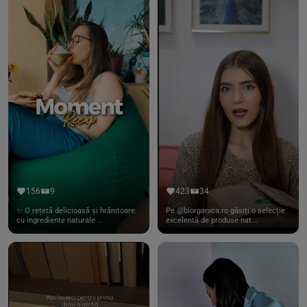
156
9
423
34
✨ O rețetă delicioasă și hrănitoare
Pe @biorganica.ro găsiți o selecție
cu ingrediente naturale ...
excelentă de produse nat...