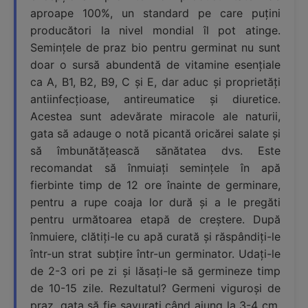
aproape 100%, un standard pe care puțini
producători la nivel mondial îl pot atinge.
Semințele de praz bio pentru germinat nu sunt
doar o sursă abundentă de vitamine esențiale
ca A, B1, B2, B9, C și E, dar aduc și proprietăți
antiinfecțioase, antireumatice și diuretice.
Acestea sunt adevărate miracole ale naturii,
gata să adauge o notă picantă oricărei salate și
să îmbunătățească sănătatea dvs. Este
recomandat să înmuiați semințele în apă
fierbinte timp de 12 ore înainte de germinare,
pentru a rupe coaja lor dură și a le pregăti
pentru următoarea etapă de creștere. După
înmuiere, clătiți-le cu apă curată și răspândiți-le
într-un strat subțire într-un germinator. Udați-le
de 2-3 ori pe zi și lăsați-le să germineze timp
de 10-15 zile. Rezultatul? Germeni viguroși de
praz, gata să fie savurați când ajung la 3-4 cm.