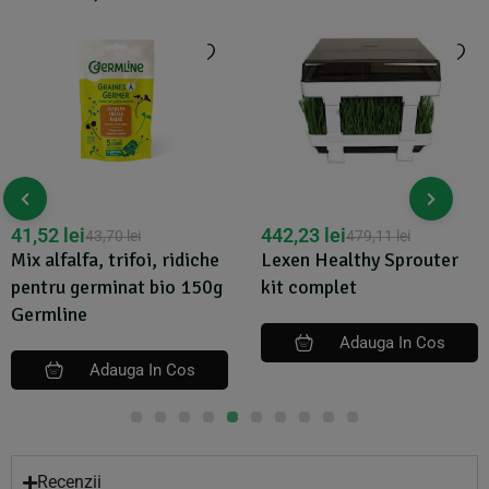
41,52
lei
442,23
lei
43,70
lei
479,11
lei
Mix alfalfa, trifoi, ridiche
Lexen Healthy Sprouter
pentru germinat bio 150g
kit complet
Germline
Adauga In Cos
Adauga In Cos
Recenzii