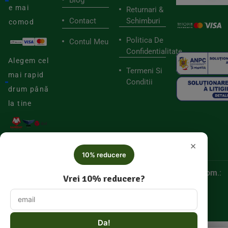
Blog
e mai
Returnari &
Contact
Schimburi
comod
Politica De
Contul Meu
Confidentialitate
Alegem cel
Termeni Si
mai rapid
Conditii
drum până
la tine
×
10% reducere
© 2025
Biorganica RETAIL SRL,
CUI:
52060536, Reg. Com
.:
Vrei 10% reducere?
J/2025/046877005
Da!