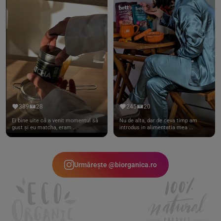
389
28
245
20
Ei bine uite că a venit momentul să
Nu de alta, dar de ceva timp am
gust și eu matcha, eram ...
introdus in alimentatia mea ...
Urmărește @biorganica.ro