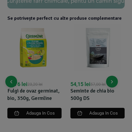
Se potrivește perfect cu alte produse complementare
20,76
lei
54,15
lei
23,20
lei
57,00
lei
Fulgi de ovaz germinat,
Seminte de chia bio
bio, 350g, Germline
500g DS
Adauga In Cos
Adauga In Cos