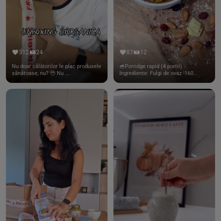
312
24
87
12
Nu doar călătorilor le plac produsele
🥣Porridge rapid (4 portii)
sănătoase, nu? 🥹 Nu ...
Ingrediente: Fulgi de ovaz -160...