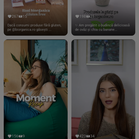
267
15
198
21
Dacă consumi produse fără gluten,
✨ Am pregătit o budincă delicioasă
pe @biorganica.ro găsești ...
de ovăz și chia cu banane...
156
9
423
34