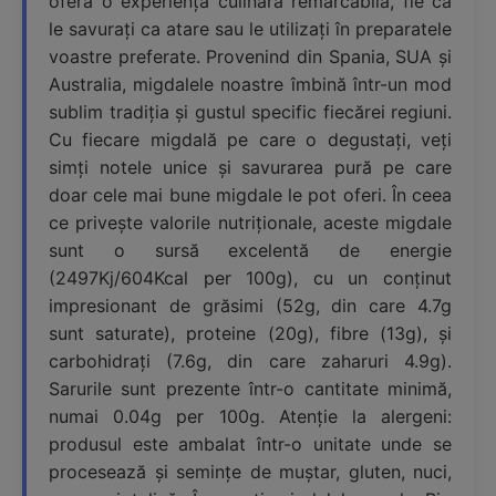
oferă o experiență culinară remarcabilă, fie că
le savurați ca atare sau le utilizați în preparatele
voastre preferate. Provenind din Spania, SUA și
Australia, migdalele noastre îmbină într-un mod
sublim tradiția și gustul specific fiecărei regiuni.
Cu fiecare migdală pe care o degustați, veți
simți notele unice și savurarea pură pe care
doar cele mai bune migdale le pot oferi. În ceea
ce privește valorile nutriționale, aceste migdale
sunt o sursă excelentă de energie
(2497Kj/604Kcal per 100g), cu un conținut
impresionant de grăsimi (52g, din care 4.7g
sunt saturate), proteine (20g), fibre (13g), și
carbohidrați (7.6g, din care zaharuri 4.9g).
Sarurile sunt prezente într-o cantitate minimă,
numai 0.04g per 100g. Atenție la alergeni:
produsul este ambalat într-o unitate unde se
procesează și semințe de muștar, gluten, nuci,