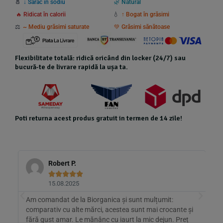
🧂
↓ Sărac în sodiu
🌿 Natural
🔥 Ridicat în calorii
💧
↑ Bogat în grăsimi
⚖️
~ Mediu grăsimi saturate
💚 Grăsimi sănătoase
Flexibilitate totală: ridică oricând din locker (24/7) sau
bucură-te de livrare rapidă la ușa ta.
Poti returna acest produs gratuit in termen de 14 zile!
Robert P.





15.08.2025
Am comandat de la Biorganica și sunt mulțumit:
D
comparativ cu alte mărci, acestea sunt mai crocante și
b
fără gust amar. Le mănânc cu iaurt la mic dejun. Preț
e