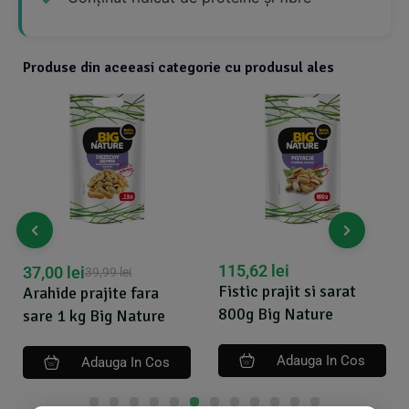
Produse din aceeasi categorie cu produsul ales
115,62
lei
51,01
lei
59,50
lei
Fistic prajit si sarat
fara
Nuci braziliene bi
800g Big Nature
ature
200g Dennree
Adauga In Cos
In Cos