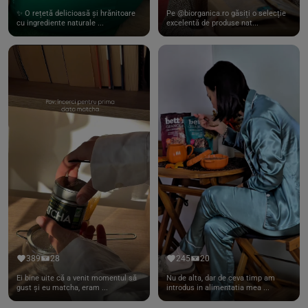
✨ O rețetă delicioasă și hrănitoare
Pe @biorganica.ro găsiți o selecție
cu ingrediente naturale ...
excelentă de produse nat...
389
28
245
20
Ei bine uite că a venit momentul să
Nu de alta, dar de ceva timp am
gust și eu matcha, eram ...
introdus in alimentatia mea ...