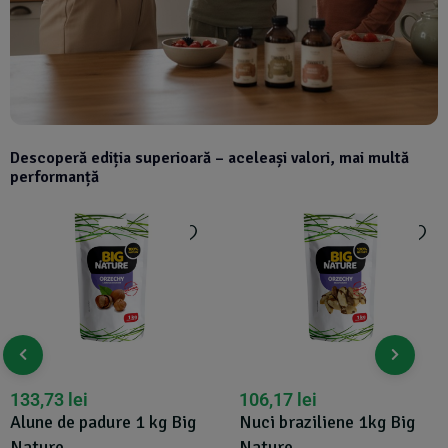
Descoperă ediția superioară – aceleași valori, mai multă
performanță
133,73
lei
106,17
lei
Alune de padure 1 kg Big
Nuci braziliene 1kg Big
Nature
Nature