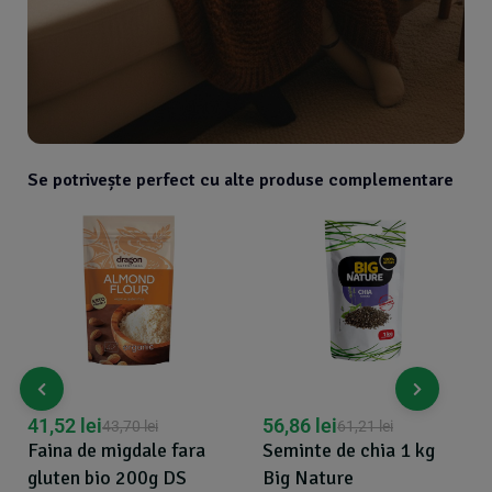
Se potrivește perfect cu alte produse complementare
41,52
lei
56,86
lei
43,70
lei
61,21
lei
Faina de migdale fara
Seminte de chia 1 kg
gluten bio 200g DS
Big Nature