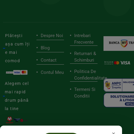
viaț
săn
Despre Noi
Intrebari
Plătești
Frecvente
așa cum îți
Blog
e mai
Returnari &
Contact
Schimburi
comod
Politica De
Contul Meu
Confidentialitate
Alegem cel
Termeni Si
mai rapid
Conditii
drum până
la tine
×