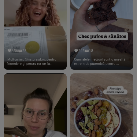
356
28
245
18
Mulțumim, @naturawl.ro, pentru
Curmalele medjool sunt o unealtă
încredere și pentru tot ce fa...
extrem de puternică pentru ...