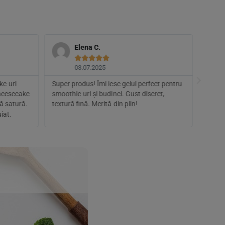
Elena C.





03.07.2025
ke-uri
Super produs! Îmi iese gelul perfect pentru
Nu m-a
heesecake
smoothie-uri și budinci. Gust discret,
textur
mă satură.
textură fină. Merită din plin!
iaurt,
iat.
mine, 