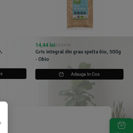
14,44
lei
15,34
lei
o,
Gris integral din grau spelta bio, 500g
- Obio
os
Adauga In Cos
e