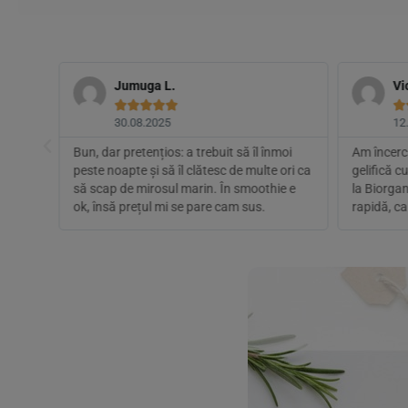
Jumuga L.
Vi






30.08.2025
12
are,
Bun, dar pretențios: a trebuit să îl înmoi
Am încerca
n
peste noapte și să îl clătesc de multe ori ca
gelifică c
tru
să scap de mirosul marin. În smoothie e
la Biorgan
ok, însă prețul mi se pare cam sus.
rapidă, ca