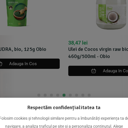
38,47
lei
PUDRA, bio, 125g Obio
Ulei de Cocos virgin raw bi
460g/500ml - Obio
Adauga In Cos
Adauga In C
Respectăm confidențialitatea ta
dus
Folosim cookies și tehnologii similare pentru a îmbunătăți experiența ta d
navigare, a analiza traficul pe site și a personaliza conținutul. Alege