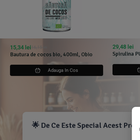
29,48
lei
15,34
lei
16,15
lei
Spirulina 
Bautura de cocos bio, 400ml, Obio
Adauga In Cos
🌟 De Ce Este Special Acest Pro