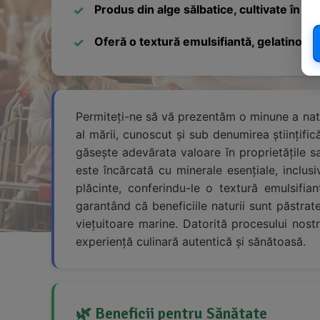
Produs din alge sălbatice, cultivate în m
Oferă o textură emulsifiantă, gelatinoas
Permiteți-ne să vă prezentăm o minune a natur
al mării, cunoscut și sub denumirea științifi
găsește adevărata valoare în proprietățile sa
este încărcată cu minerale esențiale, inclusi
plăcinte, conferindu-le o textură emulsifia
garantând că beneficiile naturii sunt păstra
viețuitoare marine. Datorită procesului nos
experiență culinară autentică și sănătoasă.
🌿 Beneficii pentru Sănătate