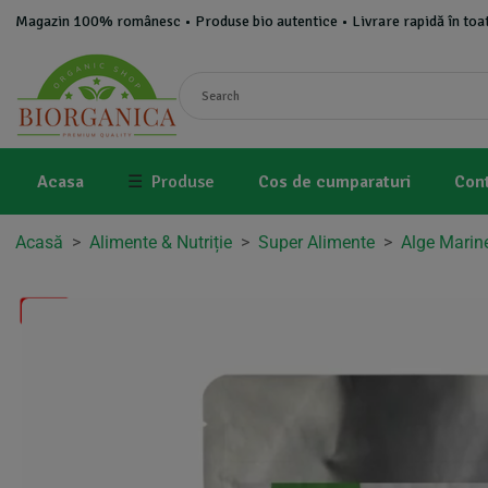
Magazin 100% românesc • Produse bio autentice • Livrare rapidă în toat
Acasa
☰
Produse
Cos de cumparaturi
Con
Acasă
>
Alimente & Nutriție
>
Super Alimente
>
Alge Marin
-2%