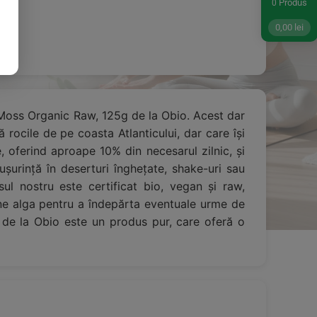
Produs
0
0,00
lei
h Moss Organic Raw, 125g de la Obio. Acest dar
rocile de pe coasta Atlanticului, dar care își
e, oferind aproape 10% din necesarul zilnic, și
ușurință în deserturi înghețate, shake-uri sau
ul nostru este certificat bio, vegan și raw,
bine alga pentru a îndepărta eventuale urme de
g de la Obio este un produs pur, care oferă o