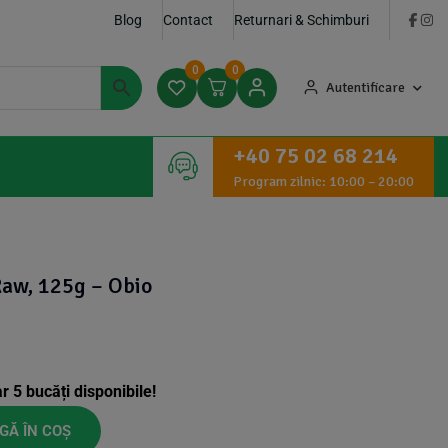
Blog
Contact
Returnari & Schimburi
0
0
Autentificare
+40 75 02 68 214
Program zilnic: 10:00 – 20:00
Raw, 125g – Obio
ar
5
bucăți disponibile!
GĂ ÎN COȘ