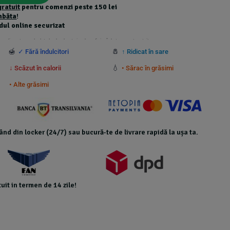
gratuit
pentru comenzi peste 150 lei
mbăta
!
dul online securizat
 suplimentare calculate la checkout și nu beneficiază de transport gratuit.
🍯
🧂
✓ Fără îndulcitori
↑ Ridicat în sare
💧
↓ Scăzut în calorii
• Sărac în grăsimi
• Alte grăsimi
icând din locker (24/7) sau bucură-te de livrare rapidă la ușa ta.
uit in termen de 14 zile!