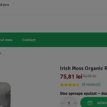
ă țara
tul meu
Contact
e
Irish Moss Organic 
75,81
lei
76,98
lei
(
8
recenzii)
Rated
7
4.43
Stoc aproape epuizat — do
out of 5
based on
customer
ADAU
ratings