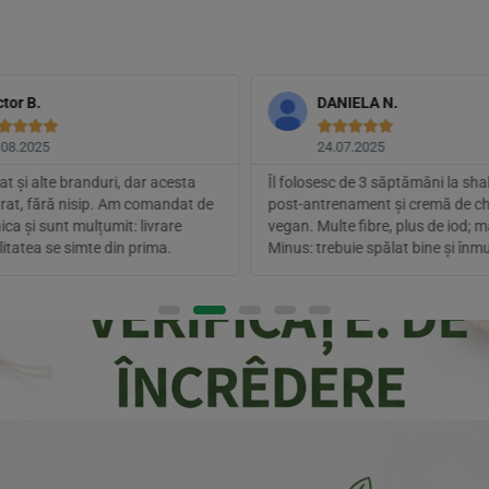
ctor B.
DANIELA N.









.08.2025
24.07.2025
t și alte branduri, dar acesta
Îl folosesc de 3 săptămâni la sha
urat, fără nisip. Am comandat de
post-antrenament și cremă de c
ica și sunt mulțumit: livrare
vegan. Multe fibre, plus de iod; 
litatea se simte din prima.
Minus: trebuie spălat bine și înmu