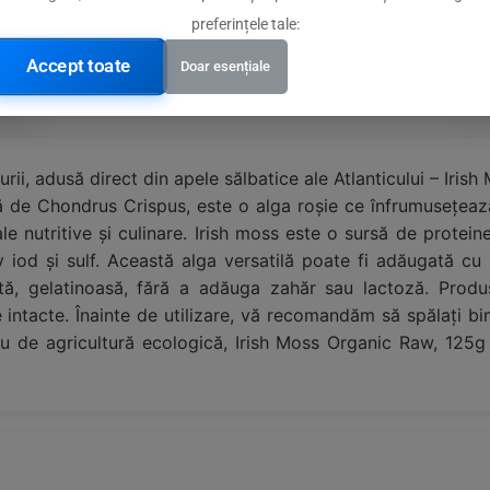
od natural
preferințele tale:
ă pentru diverse preparate culinare
Accept toate
Doar esențiale
ii, adusă direct din apele sălbatice ale Atlanticului – Iris
că de Chondrus Crispus, este o alga roșie ce înfrumusețează 
le nutritive și culinare. Irish moss este o sursă de protein
v iod și sulf. Această alga versatilă poate fi adăugată cu 
ntă, gelatinoasă, fără a adăuga zahăr sau lactoză. Produs
te intacte. Înainte de utilizare, vă recomandăm să spălați 
tru de agricultură ecologică, Irish Moss Organic Raw, 125