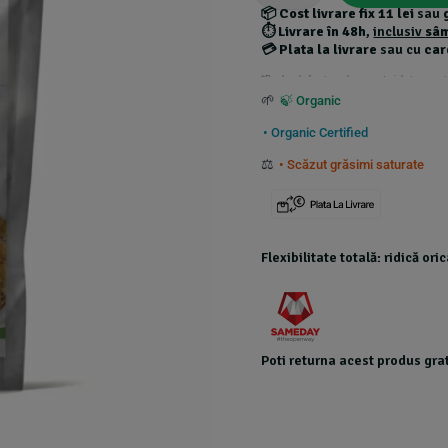
📦
Cost livrare fix 11 lei
sau
⏱️
Livrare în 48h
,
inclusiv
sâ
💳
Plata la livrare
sau cu
car
*Produsele foarte grele au costuri de transport
🌱
🍃 Organic
• Organic Certified
⚖️
• Scăzut grăsimi saturate
Flexibilitate totală: ridică or
Poti returna acest produs grat