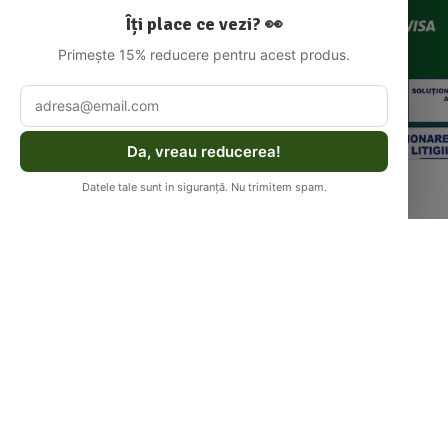
Contact
Schimburi
comod
Îți place ce vezi? 👀
Primește 15% reducere pentru acest produs.
Politica De
Contul Meu
Confidentialitate
Alegem cel
Termeni Si
mai rapid
Conditii
Da, vreau reducerea!
drum până
la tine
Datele tale sunt in siguranță. Nu trimitem spam.
Meniu
Coș
Cont
Căutare
© 2025
Biorganica RETAIL SRL,
CUI:
52060536, Reg. Com
.:
J/2025/046877005