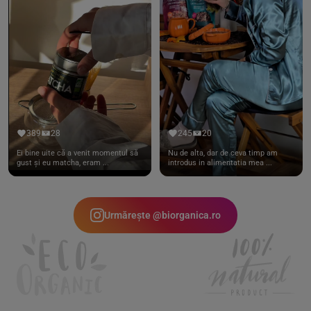
389
28
245
20
Ei bine uite că a venit momentul să
Nu de alta, dar de ceva timp am
gust și eu matcha, eram ...
introdus in alimentatia mea ...
Urmărește @biorganica.ro