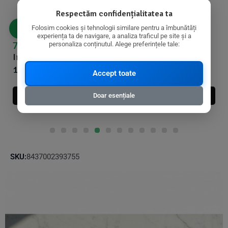
Respectăm confidențialitatea ta
Folosim cookies și tehnologii similare pentru a îmbunătăți
experiența ta de navigare, a analiza traficul pe site și a
personaliza conținutul. Alege preferințele tale:
75,81
lei
43,32
lei
76,98
lei
45,60
lei
Irish Moss Organic Raw,
Kelp pulbere bio, 250g,
125g - Obio
Obio
Accept toate
Adauga In Cos
Adauga In Cos
Doar esențiale
SKU:
8437002393755