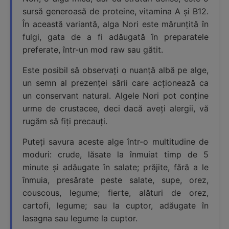
sursă generoasă de proteine, vitamina A și B12.
În această variantă, alga Nori este mărunțită în
fulgi, gata de a fi adăugată în preparatele
preferate, într-un mod raw sau gătit.
Este posibil să observați o nuanță albă pe alge,
un semn al prezenței sării care acționează ca
un conservant natural. Algele Nori pot conține
urme de crustacee, deci dacă aveți alergii, vă
rugăm să fiți precauți.
Puteți savura aceste alge într-o multitudine de
moduri: crude, lăsate la înmuiat timp de 5
minute și adăugate în salate; prăjite, fără a le
înmuia, presărate peste salate, supe, orez,
couscous, legume; fierte, alături de orez,
cartofi, legume; sau la cuptor, adăugate în
lasagna sau legume la cuptor.