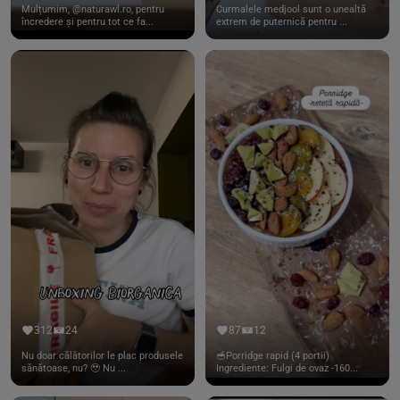
Mulțumim, @naturawl.ro, pentru
Curmalele medjool sunt o unealtă
încredere și pentru tot ce fa...
extrem de puternică pentru ...
312
24
87
12
Nu doar călătorilor le plac produsele
🥣Porridge rapid (4 portii)
sănătoase, nu? 🥹 Nu ...
Ingrediente: Fulgi de ovaz -160...