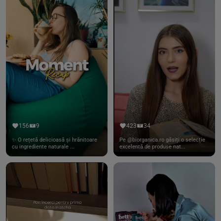
156
9
423
34
✨ O rețetă delicioasă și hrănitoare
Pe @biorganica.ro găsiți o selecție
cu ingrediente naturale ...
excelentă de produse nat...