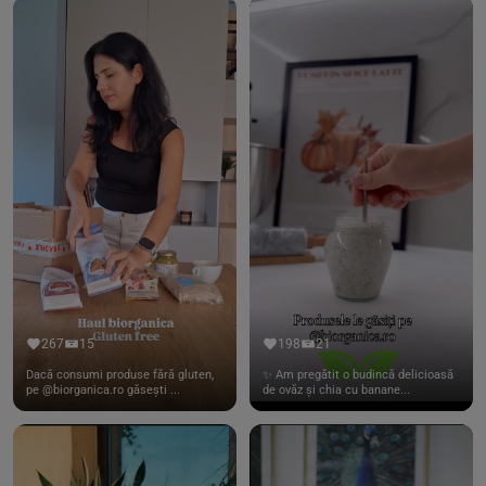
267
15
198
21
Dacă consumi produse fără gluten,
✨ Am pregătit o budincă delicioasă
pe @biorganica.ro găsești ...
de ovăz și chia cu banane...