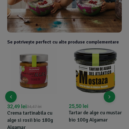
Se potrivește perfect cu alte produse complementare
25,50
lei
32,49
lei
34,47
lei
Tartar de alge cu mustar
Crema tartinabila cu
bio 100g Algamar
alge si rosii bio 180g
Algamar