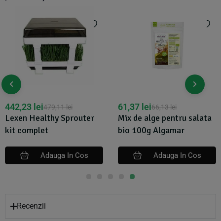
442,23
lei
61,37
lei
479,11
lei
66,13
lei
Lexen Healthy Sprouter
Mix de alge pentru salata
kit complet
bio 100g Algamar
Adauga In Cos
Adauga In Cos
Recenzii