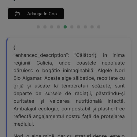
Adauga In Cos
{
“enhanced_description”: “Călătoriți în inima
regiunii Galicia, unde coastele nepoluate
dăruiesc o bogăție inimaginabilă: Algele Nori
Bio Algamar. Aceste alge sălbatice, recoltate cu
grijă și uscate la temperaturi scăzute, sunt
departe de sursele de radiații, păstrându-și
puritatea și valoarea nutrițională intactă.
Ambalajul ecologic, compostabil și plastic-free
reflectă angajamentul nostru față de protejarea
mediului.
Nori, o alga mică, dar cu straturi dense, este o