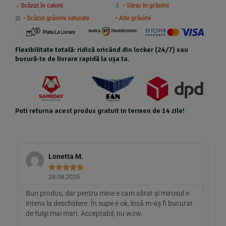
↓ Scăzut în calorii
💧
• Sărac în grăsimi
⚖️
• Scăzut grăsimi saturate
• Alte grăsimi
Flexibilitate totală: ridică oricând din locker (24/7) sau
bucură-te de livrare rapidă la ușa ta.
Poti returna acest produs gratuit in termen de 14 zile!
Lonetta M.





28.08.2025
Bun produs, dar pentru mine e cam sărat și mirosul e
A
intens la deschidere. În supe e ok, însă m-aș fi bucurat
a
de fulgi mai mari. Acceptabil, nu wow.
p