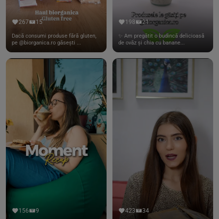
267
15
198
21
Dacă consumi produse fără gluten,
✨ Am pregătit o budincă delicioasă
pe @biorganica.ro găsești ...
de ovăz și chia cu banane...
156
9
423
34