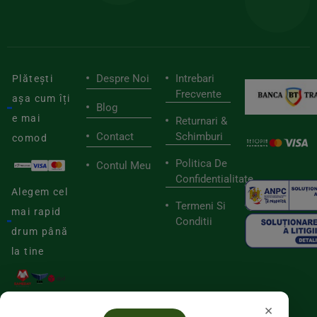
viaț
săn
Despre Noi
Intrebari
Plătești
Frecvente
așa cum îți
Blog
e mai
Returnari &
Contact
Schimburi
comod
Politica De
Contul Meu
Confidentialitate
Alegem cel
Termeni Si
mai rapid
Conditii
drum până
la tine
×