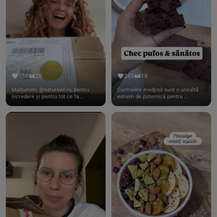
356
28
245
18
Mulțumim, @naturawl.ro, pentru
Curmalele medjool sunt o unealtă
încredere și pentru tot ce fa...
extrem de puternică pentru ...