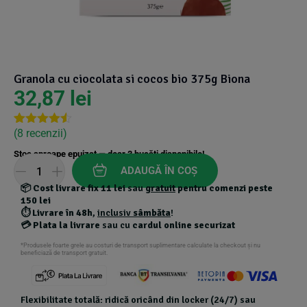
Suplimente Vegetale
(45)
›
👶 Îngrijire Bebe & Copii
Măsline
(14)
(2)
Vitamine & Minerale
(30)
Oțet & Fermentație
›
🧴 Îngrijire Personală
(36)
(411)
Granola cu ciocolata si cocos bio 375g Biona
32,87
lei
Super Alimente
›
🐕 Animale de Companie
(5)
(6)
(
8
recenzii)
Rated
7
4.43
out of 5
›
🏠 Casa & Lifestyle
(340)
Stoc aproape epuizat — doar
3
bucăți disponibile!
based on
customer
ADAUGĂ ÎN COȘ
ratings
📦
Cost livrare fix 11 lei
sau
gratuit
pentru comenzi peste
150 lei
⏱️
Livrare în 48h
,
inclusiv
sâmbăta
!
💳
Plata la livrare
sau cu
cardul online securizat
*Produsele foarte grele au costuri de transport suplimentare calculate la checkout și nu
beneficiază de transport gratuit.
Flexibilitate totală: ridică oricând din locker (24/7) sau