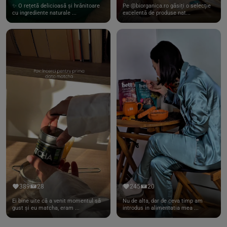
✨ O rețetă delicioasă și hrănitoare
Pe @biorganica.ro găsiți o selecție
cu ingrediente naturale ...
excelentă de produse nat...
389
28
245
20
Ei bine uite că a venit momentul să
Nu de alta, dar de ceva timp am
gust și eu matcha, eram ...
introdus in alimentatia mea ...