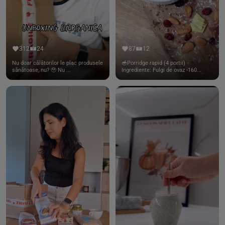
312
24
87
12
Nu doar călătorilor le plac produsele
🥣Porridge rapid (4 portii)
sănătoase, nu? 🥹 Nu ...
Ingrediente: Fulgi de ovaz -160...