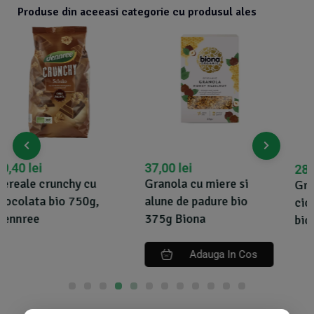
Produse din aceeasi categorie cu produsul ales
37,00
lei
28,88
lei
30,91
lei
Granola cu miere si
Granola cu migdale si
alune de padure bio
ciocolata fara gluten
375g Biona
bio 300g Bettr
Adauga In Cos