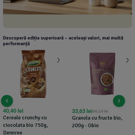
Descoperă ediția superioară – aceleași valori, mai multă
performanță
40,40
lei
33,63
lei
38,23
lei
Cereale crunchy cu
Granola cu fructe bio,
ciocolata bio 750g,
200g - Obio
Dennree