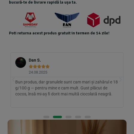
bucură-te de livrare rapidă la ușa ta.
Poti returna acest produs gratuit in termen de 14 zile!
Dan S.





24.08.2025
Bun produs, dar granulele sunt cam mari și zahărul e 18
M
g/100 g — pentru mine e cam mult. Gust plăcut de
i
cocos, însă mi-aș fi dorit mai multă ciocolată neagră.
d
g