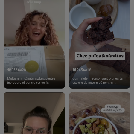
356
28
245
18
Mulțumim, @naturawl.ro, pentru
Curmalele medjool sunt o unealtă
încredere și pentru tot ce fa...
extrem de puternică pentru ...