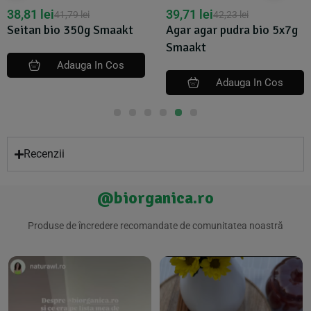
38,81
lei
39,71
lei
41,79
lei
42,23
lei
Seitan bio 350g Smaakt
Agar agar pudra bio 5x7g
Smaakt
Adauga In Cos
Adauga In Cos
Recenzii
@biorganica.ro
Produse de încredere recomandate de comunitatea noastră