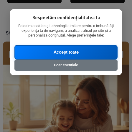
Respectăm confidențialitatea ta
Folosim cookies și tehnologii similare pentru a îmbunătăți
experiența ta de navigare, a analiza traficul pe site și a
SKU:
8718215063308
personaliza conținutul. Alege preferințele tale:
Accept toate
Doar esențiale