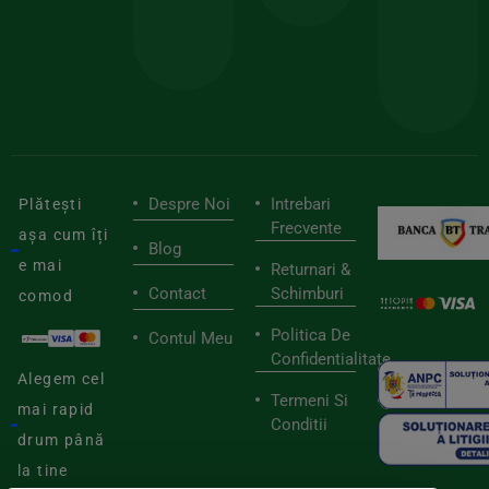
stilu
mai
tău
buni
de
furnizori
viaț
săn
Despre Noi
Intrebari
Plătești
Frecvente
așa cum îți
Blog
e mai
Returnari &
Contact
Schimburi
comod
Politica De
Contul Meu
Confidentialitate
Alegem cel
Termeni Si
mai rapid
Conditii
drum până
la tine