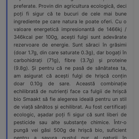
preferate. Provin din agricultura ecologică, deci
poți fi sigur că te bucuri de cele mai bune
ingrediente pe care natura le poate oferi. Cu o
valoare energetică impresionantă de 1466kj /
346kcal per 100g, acești fulgi sunt adevărate
rezervoare de energie. Sunt săraci în grăsimi
(doar 1.7g, din care saturate 0.3g), dar bogați în
carbohidrați (71g), fibre (3.7g) și proteine
(9.8g). Și pentru că ne pasă de sănătatea ta,
am asigurat că acești fulgi de hrișcă conțin
doar 0.10g de sare. Această combinație
echilibrată de nutrienți face ca fulgii de hrișcă
bio Smaakt să fie alegerea ideală pentru un stil
de viață sănătos și echilibrat. Au fost certificați
ecologic, așadar poți fi sigur că sunt liberi de
pesticide sau alte substanțe chimice. Într-o
pungă vei găsi 500g de hrișcă bio, suficient
pentru a savura gustul pur al naturii în