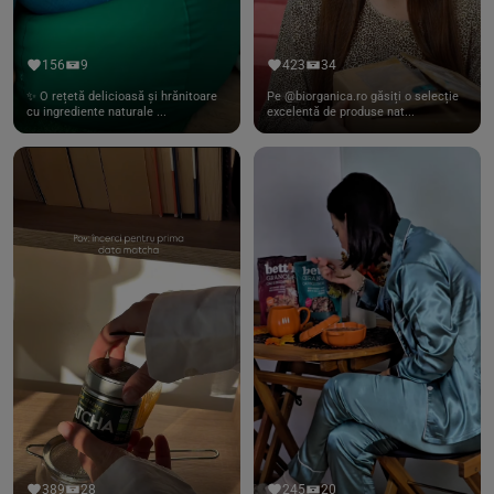
156
9
423
34
✨ O rețetă delicioasă și hrănitoare
Pe @biorganica.ro găsiți o selecție
cu ingrediente naturale ...
excelentă de produse nat...
389
28
245
20