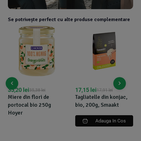
Se potrivește perfect cu alte produse complementare
35,20
lei
17,15
lei
35,38
lei
17,91
lei
Miere din flori de
Tagliatelle din konjac,
portocal bio 250g
bio, 200g, Smaakt
Hoyer
Adauga In Cos