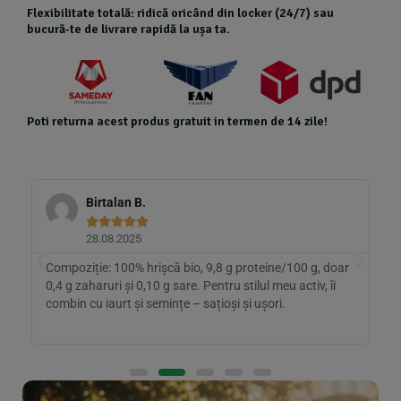
Flexibilitate totală: ridică oricând din locker (24/7) sau
bucură-te de livrare rapidă la ușa ta.
Poti returna acest produs gratuit in termen de 14 zile!
Birtalan B.





28.08.2025
a
Compoziție: 100% hrișcă bio, 9,8 g proteine/100 g, doar
A
0,4 g zaharuri și 0,10 g sare. Pentru stilul meu activ, îi
h
tă
combin cu iaurt și semințe – sațioși și ușori.
i
l