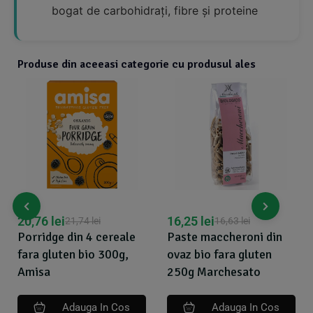
bogat de carbohidrați, fibre și proteine
Produse din aceeasi categorie cu produsul ales
20,76
lei
16,25
lei
21,74
lei
16,63
lei
Porridge din 4 cereale
Paste maccheroni din
fara gluten bio 300g,
ovaz bio fara gluten
Amisa
250g Marchesato
Adauga In Cos
Adauga In Cos