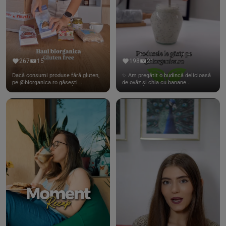
267
15
198
21
Dacă consumi produse fără gluten,
✨ Am pregătit o budincă delicioasă
pe @biorganica.ro găsești ...
de ovăz și chia cu banane...