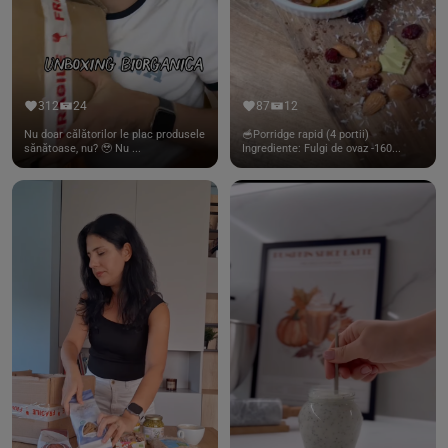
312
24
87
12
Nu doar călătorilor le plac produsele
🥣Porridge rapid (4 portii)
sănătoase, nu? 🥹 Nu ...
Ingrediente: Fulgi de ovaz -160...