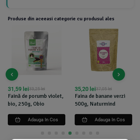
Produse din aceeasi categorie cu produsul ales
31,59
lei
35,20
lei
33,25
lei
37,05
lei
Faină de porumb violet,
Faina de banane verzi
bio, 250g, Obio
500g, Naturmind
Adauga In Cos
Adauga In Cos