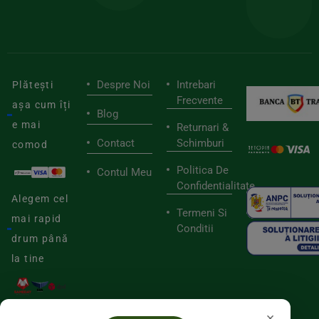
viaț
săn
Despre Noi
Intrebari
Plătești
Frecvente
așa cum îți
Blog
e mai
Returnari &
Contact
Schimburi
comod
Politica De
Contul Meu
Confidentialitate
Alegem cel
Termeni Si
mai rapid
Conditii
drum până
la tine
×