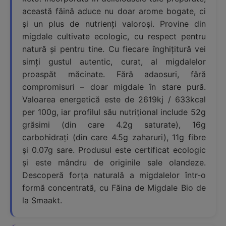
această făină aduce nu doar arome bogate, ci
și un plus de nutrienți valoroși. Provine din
migdale cultivate ecologic, cu respect pentru
natură și pentru tine. Cu fiecare înghițitură vei
simți gustul autentic, curat, al migdalelor
proaspăt măcinate. Fără adaosuri, fără
compromisuri – doar migdale în stare pură.
Valoarea energetică este de 2619kj / 633kcal
per 100g, iar profilul său nutrițional include 52g
grăsimi (din care 4.2g saturate), 16g
carbohidrați (din care 4.5g zaharuri), 11g fibre
și 0.07g sare. Produsul este certificat ecologic
și este mândru de originile sale olandeze.
Descoperă forța naturală a migdalelor într-o
formă concentrată, cu Făina de Migdale Bio de
la Smaakt.