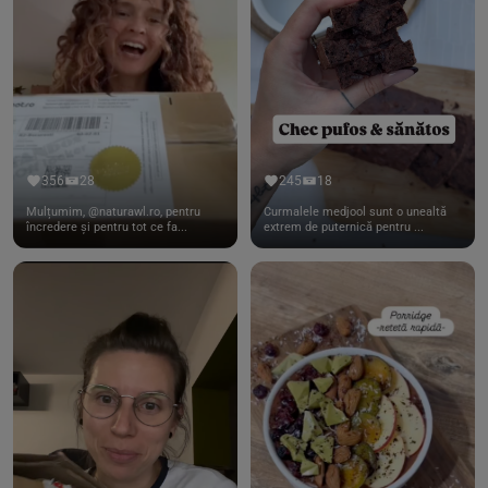
356
28
245
18
Mulțumim, @naturawl.ro, pentru
Curmalele medjool sunt o unealtă
încredere și pentru tot ce fa...
extrem de puternică pentru ...