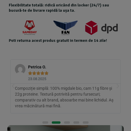
Flexibilitate totală: ridică oricând din locker (24/7) sau
bucură-te de livrare rapidă la ușa ta.
Poti returna acest produs gratuit in termen de 14 zile!
Petrica O.





23.08.2025
Compoziție simplă: 100% migdale bio, cam 11g fibre și
A
22g proteine. Textură potrivită pentru fursecuri;
P
comparativ cu alt brand, absoarbe mai bine lichidul. Aș
R
vrea măcinătură mai fină.
c