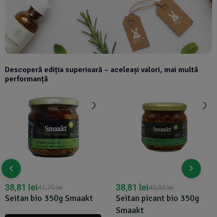
Descoperă ediția superioară – aceleași valori, mai multă
performanță
38,81
lei
38,81
lei
41,79
lei
40,85
lei
Seitan bio 350g Smaakt
Seitan picant bio 350g
Smaakt