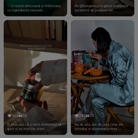
✨ O rețetă delicioasă și hrănitoare
Pe @biorganica.ro găsiți o selecție
cu ingrediente naturale ...
excelentă de produse nat...
389
28
245
20
Ei bine uite că a venit momentul să
Nu de alta, dar de ceva timp am
gust și eu matcha, eram ...
introdus in alimentatia mea ...