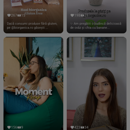
267
15
198
21
Dacă consumi produse fără gluten,
✨ Am pregătit o budincă delicioasă
pe @biorganica.ro găsești ...
de ovăz și chia cu banane...
156
9
423
34