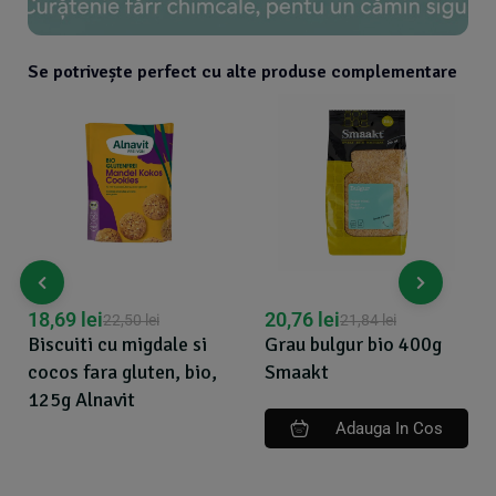
Se potrivește perfect cu alte produse complementare
18,69
lei
20,76
lei
22,50
lei
21,84
lei
Biscuiti cu migdale si
Grau bulgur bio 400g
cocos fara gluten, bio,
Smaakt
125g Alnavit
Adauga In Cos