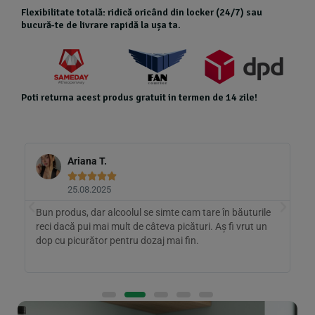
Flexibilitate totală: ridică oricând din locker (24/7) sau
bucură-te de livrare rapidă la ușa ta.
Poti returna acest produs gratuit in termen de 14 zile!
Ariana T.





25.08.2025
Bun produs, dar alcoolul se simte cam tare în băuturile
A
e;
reci dacă pui mai mult de câteva picături. Aș fi vrut un
m
dop cu picurător pentru dozaj mai fin.
l