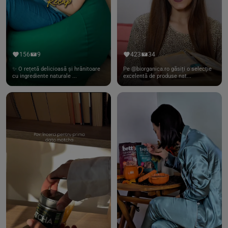
156
9
423
34
✨ O rețetă delicioasă și hrănitoare
Pe @biorganica.ro găsiți o selecție
cu ingrediente naturale ...
excelentă de produse nat...