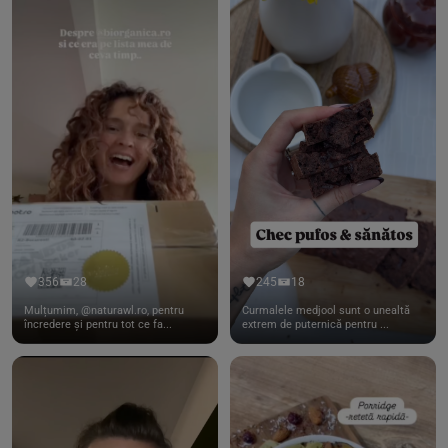
356
28
245
18
Mulțumim, @naturawl.ro, pentru
Curmalele medjool sunt o unealtă
încredere și pentru tot ce fa...
extrem de puternică pentru ...