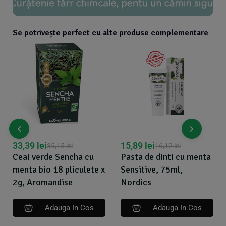
Se potrivește perfect cu alte produse complementare
33,39
lei
15,89
lei
35,15
lei
16,12
lei
Ceai verde Sencha cu
Pasta de dinti cu menta
menta bio 18 pliculete x
Sensitive, 75ml,
2g, Aromandise
Nordics
Adauga In Cos
Adauga In Cos