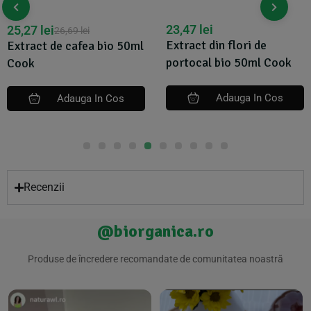
23,47
lei
25,27
lei
26,69
lei
Extract din flori de
Extract de cafea bio 50ml
portocal bio 50ml Cook
Cook
Adauga In Cos
Adauga In Cos
Recenzii
@biorganica.ro
Produse de încredere recomandate de comunitatea noastră