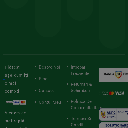
150lei
ate
doar
Foloseste
sele
cu
codul
pen
cei
BIOSTART
stilu
mai
tău
buni
de
furnizori
viaț
săn
Despre Noi
Intrebari
Plătești
Frecvente
așa cum îți
Blog
e mai
Returnari &
Contact
Schimburi
comod
Politica De
Contul Meu
Confidentialitate
Alegem cel
Termeni Si
mai rapid
Conditii