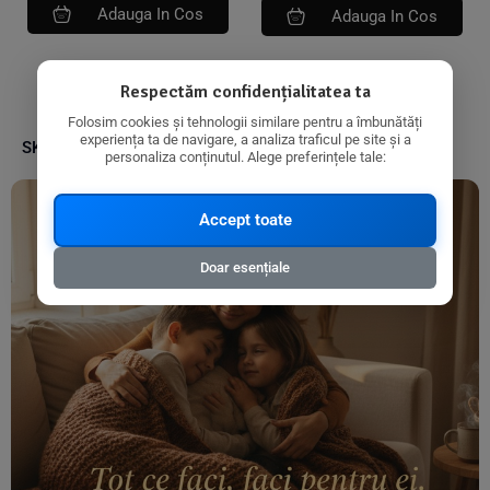
Adauga In Cos
Adauga In Cos
Respectăm confidențialitatea ta
Folosim cookies și tehnologii similare pentru a îmbunătăți
experiența ta de navigare, a analiza traficul pe site și a
SKU:
5941905062197
personaliza conținutul. Alege preferințele tale:
Accept toate
Doar esențiale