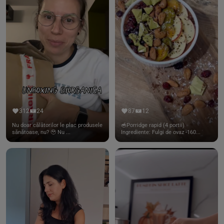
312
24
87
12
Nu doar călătorilor le plac produsele
🥣Porridge rapid (4 portii)
sănătoase, nu? 🥹 Nu ...
Ingrediente: Fulgi de ovaz -160...