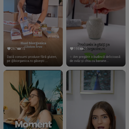
267
15
198
21
Dacă consumi produse fără gluten,
✨ Am pregătit o budincă delicioasă
pe @biorganica.ro găsești ...
de ovăz și chia cu banane...