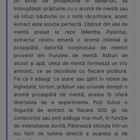
un strop de prospețime în deserturi, să
îmbogățești prăjiturile cu o aromă de mentă sau
să infuzi băuturile cu o notă răcoritoare, acest
extract este soluția perfectă. Obținut din ulei de
mentă presat la rece (Mentha Piperita),
extractul nostru emană o aromă intensă și
proaspătă, datorită conținutului de mentol
provenit din frunzele de mentă. Alături de
alcool și apă, uleiul de mentă formează un trio
armonic, ce se dezvăluie cu fiecare picătură.
Fie că îl adaugi ‘ca atare’ sau gătit în rețete de
înghețată, torturi, prăjituri sau oriunde dorești o
aromă proaspătă de mentă, acesta îți oferă
libertatea de a experimenta. Poți folosi o
linguriță de extract la fiecare 500 gr. de
compoziție sau poți adăuga mai mult, în funcție
de intensitatea dorită. Păstrează sticluța într-un
loc ferit de lumina directă a soarelui și de