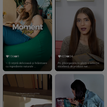
156
9
423
34
✨ O rețetă delicioasă și hrănitoare
Pe @biorganica.ro găsiți o selecție
cu ingrediente naturale ...
excelentă de produse nat...