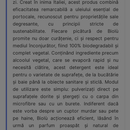
zi. Creat în inima Italiei, acest produs combină
eficacitatea remarcabilă a uleiului esențial de
portocale, recunoscut pentru proprietățile sale
degresante, cu principii stricte de
sustenabilitate. Fiecare picătură de Biolù
promite nu doar curățenie, ci și respect pentru
mediul înconjurător, fiind 100% biodegradabil și
complet vegetal. Conținând ingrediente precum
alcoolul vegetal, care se evaporă rapid și nu
necesită clătire, acest detergent este ideal
pentru o varietate de suprafețe, de la bucătărie
și baie până la obiecte sanitare și sticlă. Modul
de utilizare este simplu: pulverizați direct pe
suprafațele dorite și ștergeți cu o carpa din
microfibre sau cu un burete. Indiferent dacă
este vorba despre un cuptor murdar sau pete
pe haine, Biolù acționează eficient, lăsând în
urmă un parfum proaspăt și natural de