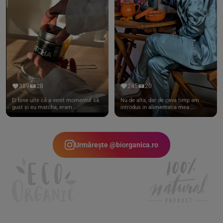
389
28
245
20
Ei bine uite că a venit momentul să
Nu de alta, dar de ceva timp am
gust și eu matcha, eram ...
introdus in alimentatia mea ...
Urmărește @biorganica.ro