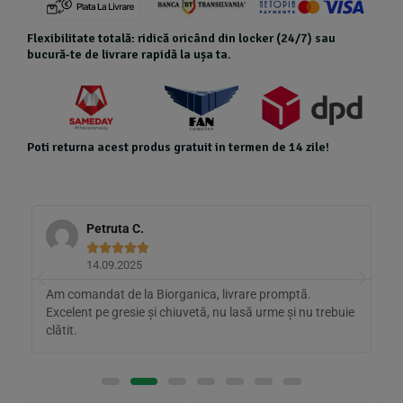
Flexibilitate totală: ridică oricând din locker (24/7) sau
bucură-te de livrare rapidă la ușa ta.
Poti returna acest produs gratuit in termen de 14 zile!
Petruta C.





14.09.2025
de
Am comandat de la Biorganica, livrare promptă.
A
Excelent pe gresie și chiuvetă, nu lasă urme și nu trebuie
t
clătit.
d