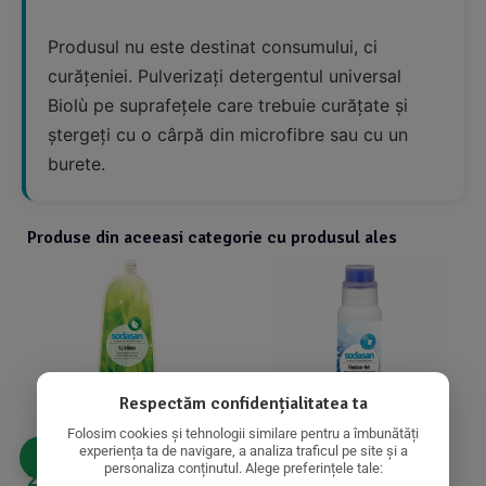
Produsul nu este destinat consumului, ci
curățeniei. Pulverizați detergentul universal
Biolù pe suprafețele care trebuie curățate și
ștergeți cu o cârpă din microfibre sau cu un
burete.
Produse din aceeasi categorie cu produsul ales
Respectăm confidențialitatea ta
Folosim cookies și tehnologii similare pentru a îmbunătăți
experiența ta de navigare, a analiza traficul pe site și a
personaliza conținutul. Alege preferințele tale:
29,55
lei
17,83
lei