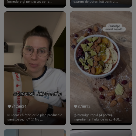
încredere și pentru tot ce fa...
extrem de puternică pentru ...
312
24
87
12
Nu doar călătorilor le plac produsele
🥣Porridge rapid (4 portii)
sănătoase, nu? 🥹 Nu ...
Ingrediente: Fulgi de ovaz -160...