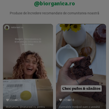
@biorganica.ro
Produse de încredere recomandate de comunitatea noastră
356
28
245
18
Mulțumim, @naturawl.ro, pentru
Curmalele medjool sunt o unealtă