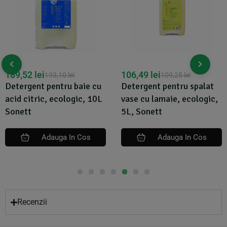
189,52
lei
106,49
lei
193,10
lei
109,25
lei
Detergent pentru baie cu
Detergent pentru spalat
acid citric, ecologic, 10L
vase cu lamaie, ecologic,
Sonett
5L, Sonett
Adauga In Cos
Adauga In Cos
Recenzii