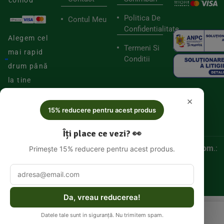
comod
Politica De
Contul Meu
Confidentialitate
Alegem cel
Termeni Si
mai rapid
Conditii
drum până
la tine
×
15% reducere pentru acest produs
Îți place ce vezi? 👀
© 2025
Biorganica RETAIL SRL,
CUI:
52060536, Reg. Com
.:
Primește 15% reducere pentru acest produs.
J/2025/046877005
Da, vreau reducerea!
Datele tale sunt in siguranță. Nu trimitem spam.
Meniu
Coș
Cont
Căutare