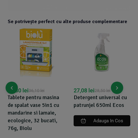
Se potrivește perfect cu alte produse complementare
2
34,30
lei
27,08
lei
36,10
lei
28,50
lei
D
Tablete pentru masina
Detergent universal cu
t
de spalat vase 5in1 cu
patrunjel 650ml Ecos
7
mandarine si lamaie,
ecologice, 32 bucati,
Adauga In Cos
76g, Biolu