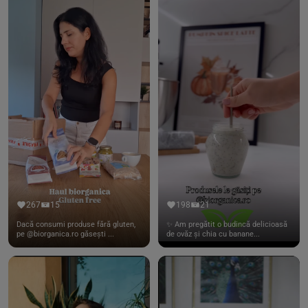
267
15
198
21
Dacă consumi produse fără gluten,
✨ Am pregătit o budincă delicioasă
pe @biorganica.ro găsești ...
de ovăz și chia cu banane...