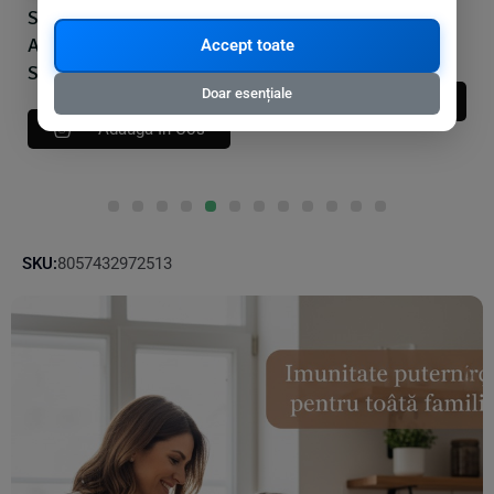
Solutie Detartranta
Gel Bio Pentru Scos
Anticalcar Bio 1 L
Pete 200 ml Sodasan
Accept toate
Sodasan
Doar esențiale
Adauga In Cos
Adauga In Cos
SKU:
8057432972513