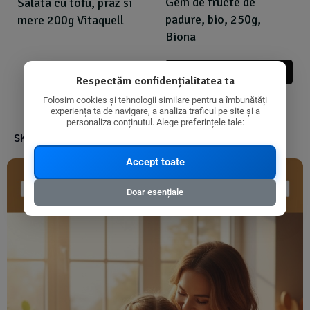
Gem de fructe de
Salata cu tofu, praz si
padure, bio, 250g,
mere 200g Vitaquell
Biona
Adauga In Cos
Respectăm confidențialitatea ta
Folosim cookies și tehnologii similare pentru a îmbunătăți
experiența ta de navigare, a analiza traficul pe site și a
personaliza conținutul. Alege preferințele tale:
SKU:
5032722305830
Accept toate
Doar esențiale