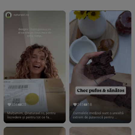
356
28
245
18
Mulțumim, @naturawl.ro, pentru
Curmalele medjool sunt o unealtă
încredere și pentru tot ce fa...
extrem de puternică pentru ...