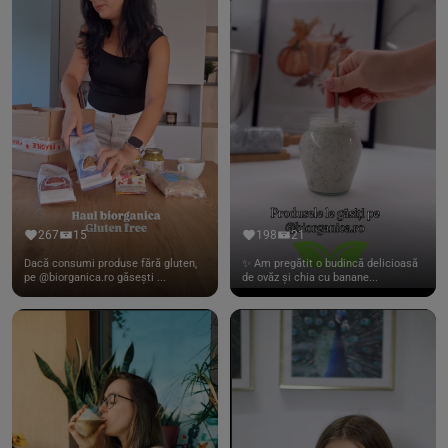
267
15
198
21
Dacă consumi produse fără gluten,
✨ Am pregătit o budincă delicioasă
pe @biorganica.ro găsești ...
de ovăz și chia cu banane...