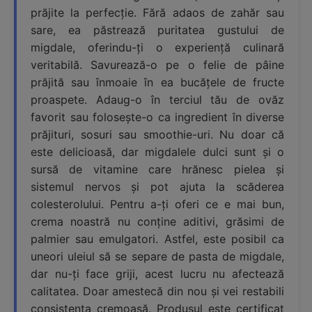
prăjite la perfecție. Fără adaos de zahăr sau
sare, ea păstrează puritatea gustului de
migdale, oferindu-ți o experiență culinară
veritabilă. Savurează-o pe o felie de pâine
prăjită sau înmoaie în ea bucățele de fructe
proaspete. Adaug-o în terciul tău de ovăz
favorit sau folosește-o ca ingredient în diverse
prăjituri, sosuri sau smoothie-uri. Nu doar că
este delicioasă, dar migdalele dulci sunt și o
sursă de vitamine care hrănesc pielea și
sistemul nervos și pot ajuta la scăderea
colesterolului. Pentru a-ți oferi ce e mai bun,
crema noastră nu conține aditivi, grăsimi de
palmier sau emulgatori. Astfel, este posibil ca
uneori uleiul să se separe de pasta de migdale,
dar nu-ți face griji, acest lucru nu afectează
calitatea. Doar amestecă din nou și vei restabili
consistența cremoasă. Produsul este certificat