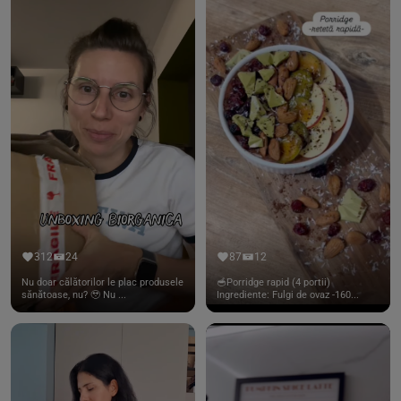
312
24
87
12
Nu doar călătorilor le plac produsele
🥣Porridge rapid (4 portii)
sănătoase, nu? 🥹 Nu ...
Ingrediente: Fulgi de ovaz -160...