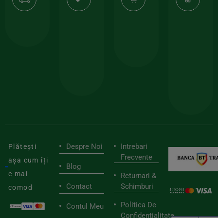
gratuit
de
la
Or
calitate
prima
valoarea
Cert
comanda
minima
și
Lucrăm
150lei
ate
doar
Foloseste
sele
cu
codul
pen
cei
BIOSTART
stilu
mai
tău
buni
de
furnizori
viaț
săn
Despre Noi
Intrebari
Plătești
Frecvente
așa cum îți
Blog
e mai
Returnari &
Contact
Schimburi
comod
Politica De
Contul Meu
Confidentialitate