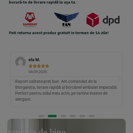
bucură-te de livrare rapidă la ușa ta.
Poti returna acest produs gratuit in termen de 14 zile!
ela M.





04.09.2025
Raport calitate-preț bun. Am comandat de la
P
l
Biorganica, livrare rapidă și borcănel ambalat impecabil.
d
Perfect pentru stilul meu activ, pe tartine înainte de
s
alergare.