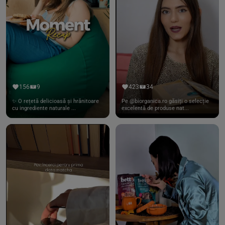
156
9
423
34
✨ O rețetă delicioasă și hrănitoare
Pe @biorganica.ro găsiți o selecție
cu ingrediente naturale ...
excelentă de produse nat...