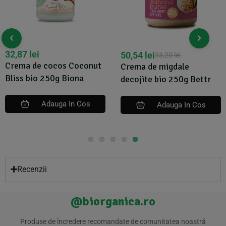
32,87
lei
50,54
lei
53,20
lei
Crema de cocos Coconut
Crema de migdale
Bliss bio 250g Biona
decojite bio 250g Bettr
Adauga In Cos
Adauga In Cos
Recenzii
@biorganica.ro
Produse de încredere recomandate de comunitatea noastră