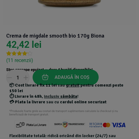
Suplimente Vegetale
(45)
›
👶 Îngrijire Bebe & Copii
Măsline
(14)
(2)
Vitamine & Minerale
(30)
Oțet & Fermentație
›
🧴 Îngrijire Personală
(36)
(411)
Crema de migdale smooth bio 170g Biona
42,42
lei
Super Alimente
›
🐕 Animale de Companie
(5)
(6)
(
11
recenzii)
Rated
10
4.10
out
›
🏠 Casa & Lifestyle
(340)
Stoc aproape epuizat — doar
4
bucăți disponibile!
of 5
based
ADAUGĂ ÎN COȘ
on
📦
Cost livrare fix 11 lei
sau
gratuit
pentru comenzi peste
customer
ratings
150 lei
⏱️
Livrare în 48h
,
inclusiv
sâmbăta
!
💳
Plata la livrare
sau cu
cardul online securizat
*Produsele foarte grele au costuri de transport suplimentare calculate la checkout și nu
beneficiază de transport gratuit.
Flexibilitate totală: ridică oricând din locker (24/7) sau