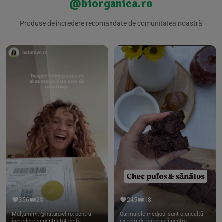
@biorganica.ro
Produse de încredere recomandate de comunitatea noastră
356
28
245
18
Mulțumim, @naturawl.ro, pentru
Curmalele medjool sunt o unealtă
încredere și pentru tot ce fa...
extrem de puternică pentru ...