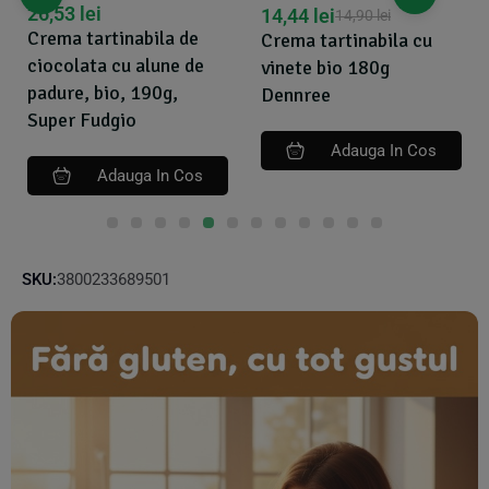
26,53
lei
14,44
lei
14,90
lei
Crema tartinabila de
Crema tartinabila cu
ciocolata cu alune de
vinete bio 180g
padure, bio, 190g,
Dennree
Super Fudgio
Adauga In Cos
Adauga In Cos
SKU:
3800233689501