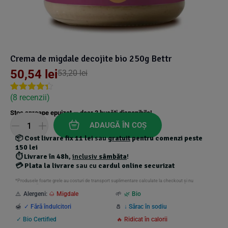
Suplimente Vegetale
(45)
›
👶 Îngrijire Bebe & Copii
Măsline
(14)
(2)
Vitamine & Minerale
(30)
Oțet & Fermentație
›
🧴 Îngrijire Personală
(36)
(411)
Crema de migdale decojite bio 250g Bettr
50,54
lei
53,20
lei
Super Alimente
›
🐕 Animale de Companie
(5)
(6)
(
8
recenzii)
Rated
7
4.29
out of 5
›
🏠 Casa & Lifestyle
(340)
Stoc aproape epuizat — doar
3
bucăți disponibile!
based on
customer
ADAUGĂ ÎN COȘ
ratings
📦
Cost livrare fix 11 lei
sau
gratuit
pentru comenzi peste
150 lei
⏱️
Livrare în 48h
,
inclusiv
sâmbăta
!
💳
Plata la livrare
sau cu
cardul online securizat
*Produsele foarte grele au costuri de transport suplimentare calculate la checkout și nu
beneficiază de transport gratuit.
⚠️
Alergeni:
🌰 Migdale
🌱
🌿 Bio
🍯
✓ Fără îndulcitori
🧂
↓ Sărac în sodiu
✓ Bio Certified
🔥 Ridicat în calorii