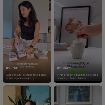
267
15
198
21
Dacă consumi produse fără gluten,
✨ Am pregătit o budincă delicioasă
pe @biorganica.ro găsești ...
de ovăz și chia cu banane...