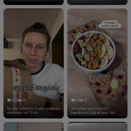
312
24
87
12
Nu doar călătorilor le plac produsele
🥣Porridge rapid (4 portii)
sănătoase, nu? 🥹 Nu ...
Ingrediente: Fulgi de ovaz -160...