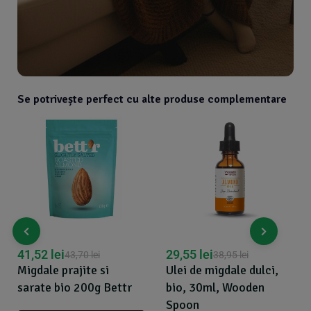
Se potrivește perfect cu alte produse complementare
41,52
lei
29,55
lei
43,70
lei
38,95
lei
Migdale prajite si
Ulei de migdale dulci,
sarate bio 200g Bettr
bio, 30ml, Wooden
Spoon