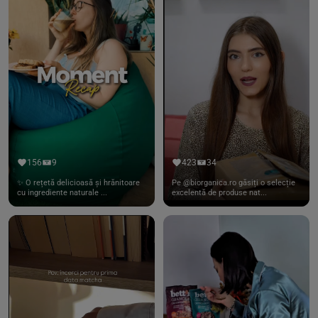
156
9
423
34
✨ O rețetă delicioasă și hrănitoare
Pe @biorganica.ro găsiți o selecție
cu ingrediente naturale ...
excelentă de produse nat...