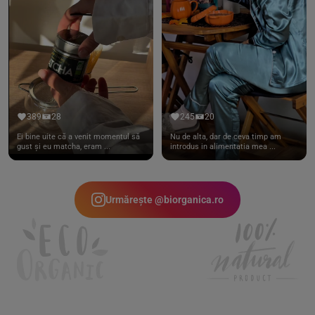
389
28
245
20
Ei bine uite că a venit momentul să
Nu de alta, dar de ceva timp am
gust și eu matcha, eram ...
introdus in alimentatia mea ...
Urmărește @biorganica.ro