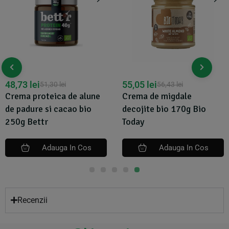
48,73
lei
55,05
lei
51,30
lei
56,43
lei
Crema proteica de alune
Crema de migdale
de padure si cacao bio
decojite bio 170g Bio
250g Bettr
Today
Adauga In Cos
Adauga In Cos
Recenzii