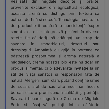
Realizată din migdale decojite și prăjite,
provenite exclusiv din agricultură ecologică,
această cremă se distinge prin textura sa
extrem de fină și netedă. Tehnologia inovatoare
de producție îi conferă o consistență ‘super
smooth’ care se integrează perfect în diverse
rețete, fie că doriți să adăugați un strop de
savoare în smoothie-uri, deserturi sau
dressinguri. Ambalată cu grijă în borcane ce
păstrează prospețimea și aroma naturală a
migdalelor, crema noastră bio este nu doar un
produs alimentar, ci o adevărată invitație la un
stil de viață sănătos și responsabil față de
natură. Alergenii sunt clari, putând conține urme
de susan, arahide sau alte nuci, iar fiecare
borcan este o promisiune a calității și purității.
Savurați fiecare lingură de Crema de Migdale
Bettr și lăsați-vă purtați într-o călătorie