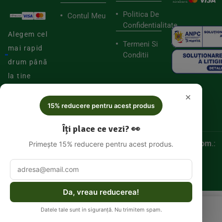
Politica De
Contul Meu
Confidentialitate
Alegem cel
Termeni Si
mai rapid
Conditii
drum până
la tine
×
15% reducere pentru acest produs
Îți place ce vezi? 👀
© 2025
Biorganica RETAIL SRL,
CUI:
52060536, Reg. Com
.:
Primește 15% reducere pentru acest produs.
J/2025/046877005
Da, vreau reducerea!
Datele tale sunt in siguranță. Nu trimitem spam.
Meniu
Coș
Cont
Căutare