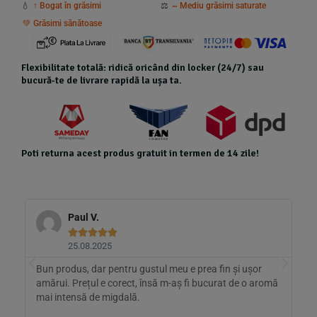
💧
↑ Bogat în grăsimi
⚖️
~ Mediu grăsimi saturate
💚 Grăsimi sănătoase
Flexibilitate totală: ridică oricând din locker (24/7) sau
bucură-te de livrare rapidă la ușa ta.
Poti returna acest produs gratuit in termen de 14 zile!
Paul V.





25.08.2025
Bun produs, dar pentru gustul meu e prea fin și ușor
A
amărui. Prețul e corect, însă m-aș fi bucurat de o aromă
m
mai intensă de migdală.
(
a