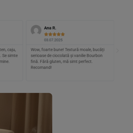
Ana R.





03.07.2025
en, caju,
Wow, foarte bune! Textură moale, bucăți
Bune, 
. Se simte
serioase de ciocolată și vanilie Bourbon
sunt c
 mine.
fină. Fără gluten, mă simt perfect.
pentru
Recomand!
bio fa