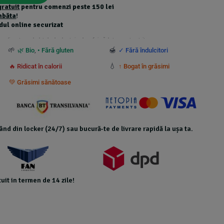
gratuit
pentru comenzi peste 150 lei
mbăta
!
dul online securizat
 suplimentare calculate la checkout și nu beneficiază de transport gratuit.
🌱
🍯
🌿 Bio
,
• Fără gluten
✓ Fără îndulcitori
💧
🔥 Ridicat în calorii
↑ Bogat în grăsimi
💚 Grăsimi sănătoase
icând din locker (24/7) sau bucură-te de livrare rapidă la ușa ta.
uit in termen de 14 zile!