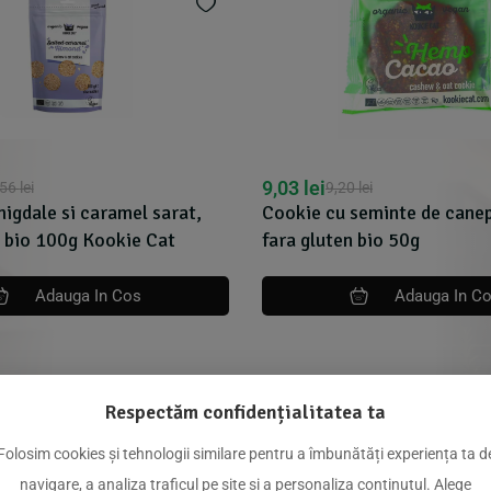
9,03
lei
,56
lei
9,20
lei
igdale si caramel sarat,
Cookie cu seminte de canep
, bio 100g Kookie Cat
fara gluten bio 50g
Adauga In Cos
Adauga In C
Respectăm confidențialitatea ta
dus
Folosim cookies și tehnologii similare pentru a îmbunătăți experiența ta d
navigare, a analiza traficul pe site și a personaliza conținutul. Alege