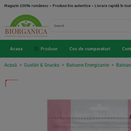
Magazin 100% românesc • Produse bio autentice • Livrare rapidă în toat
Acasa
☰
Produse
Cos de cumparaturi
Con
Acasă
>
Gustări & Snacks
>
Batoane Energizante
>
Batoan
-5%