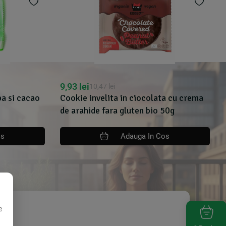
9,93
lei
10,47
lei
a si cacao
Cookie invelita in ciocolata cu crema
de arahide fara gluten bio 50g
os
Adauga In Cos
e