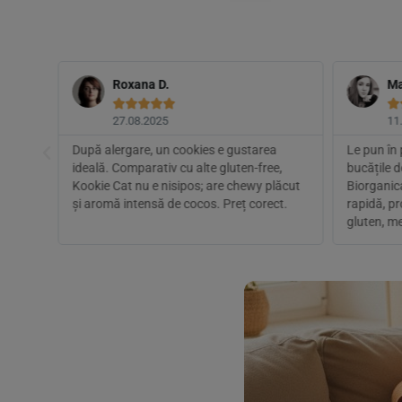
Roxana D.
Ma






27.08.2025
11
 și
După alergare, un cookies e gustarea
Le pun în 
re
ideală. Comparativ cu alte gluten-free,
bucățile 
iente
Kookie Cat nu e nisipos; are chewy plăcut
Biorganica
și aromă intensă de cocos. Preț corect.
rapidă, p
gluten, me