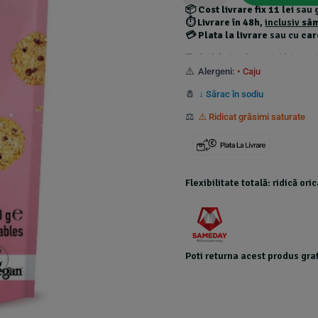
📦
Cost livrare fix 11 lei
sau
⏱️
Livrare în 48h
,
inclusiv
sâ
💳
Plata la livrare
sau cu
car
*Produsele foarte grele au costuri de transport
⚠️
Alergeni:
• Caju
🧂
↓ Sărac în sodiu
⚖️
⚠️ Ridicat grăsimi saturate
Flexibilitate totală: ridică or
Poti returna acest produs grat