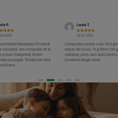
ria P.
Laura T.









.08.2025
22.07.2025
pachețelul băiețelului; îl încântă
Compoziție curată: ovăz fără glut
de ciocolată. Am comandat de la
nectar de cocos, 10 g fibre/100 g
 și sunt mulțumită: livrare
calitatea; puțin cam dulci pentru
rodus proaspăt. Produs bio fără
Excelente lângă cafea.
rită banii.