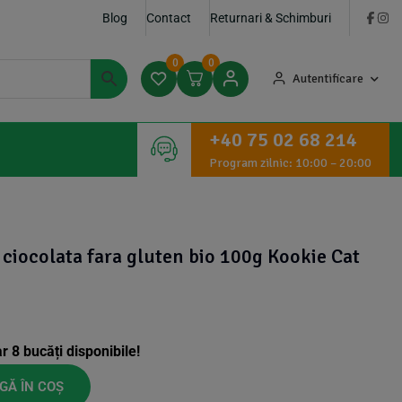
Blog
Contact
Returnari & Schimburi
0
0
Autentificare
+40 75 02 68 214
Program zilnic: 10:00 – 20:00
i ciocolata fara gluten bio 100g Kookie Cat
ar
8
bucăți disponibile!
GĂ ÎN COȘ