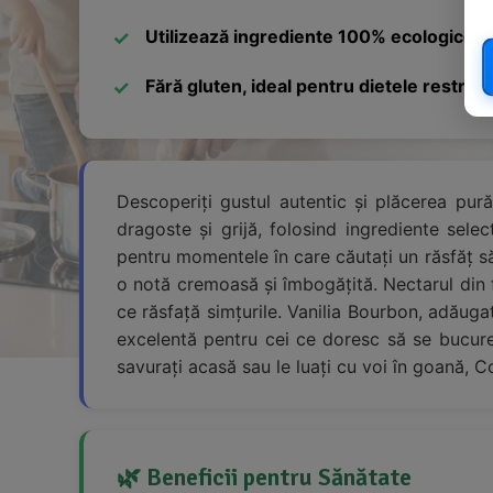
Utilizează ingrediente 100% ecologice
Fără gluten, ideal pentru dietele restrict
Descoperiți gustul autentic și plăcerea pur
dragoste și grijă, folosind ingrediente sele
pentru momentele în care căutați un răsfăț să
o notă cremoasă și îmbogățită. Nectarul din 
ce răsfață simțurile. Vanilia Bourbon, adăuga
excelentă pentru cei ce doresc să se bucure d
savurați acasă sau le luați cu voi în goană, 
🌿 Beneficii pentru Sănătate