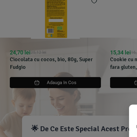
24,70
lei
15,34
lei
25,12
lei
16
Ciocolata cu cocos, bio, 80g, Super
Cookie cu m
Fudgio
fara gluten
Adauga In Cos
🌟 De Ce Este Special Acest Pro