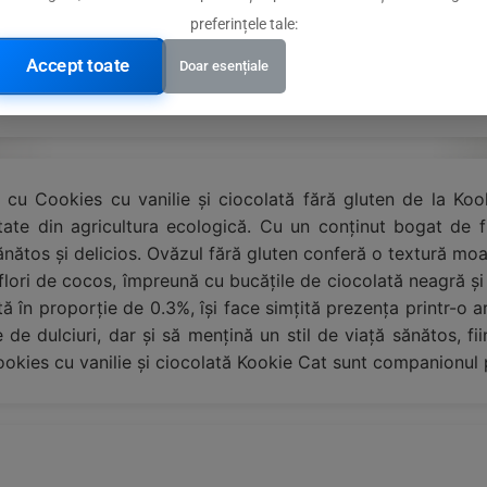
preferințele tale:
Accept toate
Doar esențiale
ive
ă cu Cookies cu vanilie și ciocolată fără gluten de la Koo
ctate din agricultura ecologică. Cu un conținut bogat de fi
nătos și delicios. Ovăzul fără gluten conferă o textură moal
flori de cocos, împreună cu bucățile de ciocolată neagră ș
tă în proporție de 0.3%, își face simțită prezența printr-o 
e dulciuri, dar și să mențină un stil de viață sănătos, fiin
Cookies cu vanilie și ciocolată Kookie Cat sunt companionul 