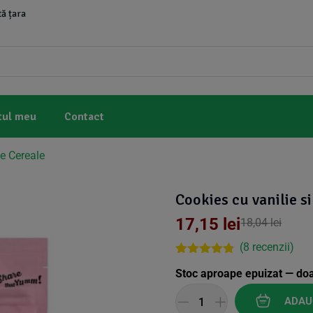
ă țara
tul meu
Contact
e Cereale
Cookies cu vanilie s
17,15
lei
18,04
lei
(
8
recenzii)
Rated
7
4.71
Stoc aproape epuizat — do
out of 5
based on
customer
ADAU
ratings