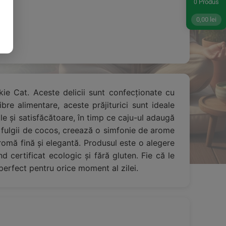
Produs
0
0,00
lei
kie Cat. Aceste delicii sunt confecționate cu
bre alimentare, aceste prăjiturici sunt ideale
e și satisfăcătoare, în timp ce caju-ul adaugă
i fulgii de cocos, creează o simfonie de arome
aromă fină și elegantă. Produsul este o alegere
d certificat ecologic și fără gluten. Fie că le
perfect pentru orice moment al zilei.