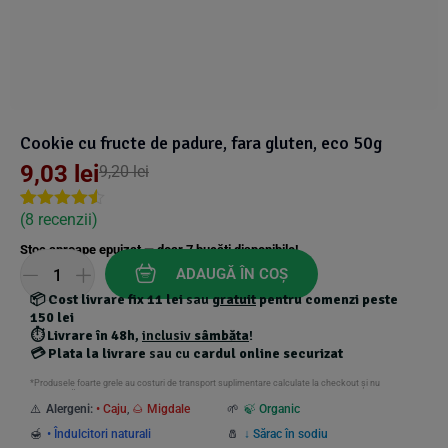
Suplimente Vegetale
(45)
›
👶 Îngrijire Bebe & Copii
Măsline
(14)
(2)
Vitamine & Minerale
(30)
Oțet & Fermentație
›
🧴 Îngrijire Personală
(36)
(411)
Cookie cu fructe de padure, fara gluten, eco 50g
Super Alimente
›
🐕 Animale de Companie
(5)
(6)
9,03
lei
9,20
lei
›
🏠 Casa & Lifestyle
(
8
recenzii)
Rated
7
4.43
(340)
out of 5
Stoc aproape epuizat — doar
7
bucăți disponibile!
based on
customer
ADAUGĂ ÎN COȘ
ratings
📦
Cost livrare fix 11 lei
sau
gratuit
pentru comenzi peste
150 lei
⏱️
Livrare în 48h
,
inclusiv
sâmbăta
!
💳
Plata la livrare
sau cu
cardul online securizat
*Produsele foarte grele au costuri de transport suplimentare calculate la checkout și nu
beneficiază de transport gratuit.
⚠️
Alergeni:
• Caju
,
🌰 Migdale
🌱
🍃 Organic
🍯
• Îndulcitori naturali
🧂
↓ Sărac în sodiu