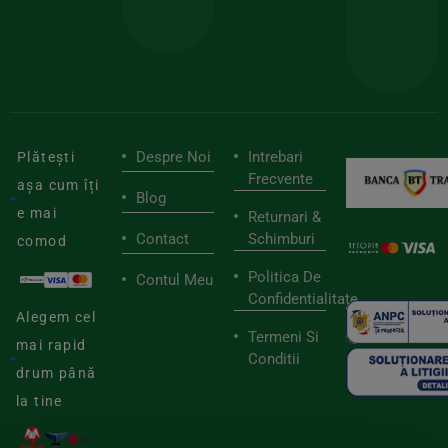
tău
buni
de
furnizori
viaț
săn
Despre Noi
Intrebari
Plătești
Frecvente
așa cum îți
Blog
e mai
Returnari &
Contact
Schimburi
comod
Politica De
Contul Meu
Confidentialitate
Alegem cel
Termeni Si
mai rapid
Conditii
drum până
la tine