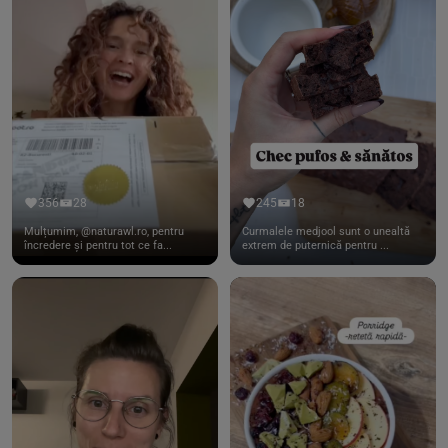
356
28
245
18
Mulțumim, @naturawl.ro, pentru
Curmalele medjool sunt o unealtă
încredere și pentru tot ce fa...
extrem de puternică pentru ...