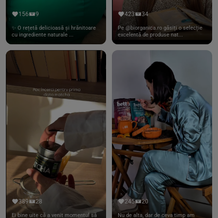
156
9
423
34
✨ O rețetă delicioasă și hrănitoare
Pe @biorganica.ro găsiți o selecție
cu ingrediente naturale ...
excelentă de produse nat...
389
28
245
20
Ei bine uite că a venit momentul să
Nu de alta, dar de ceva timp am