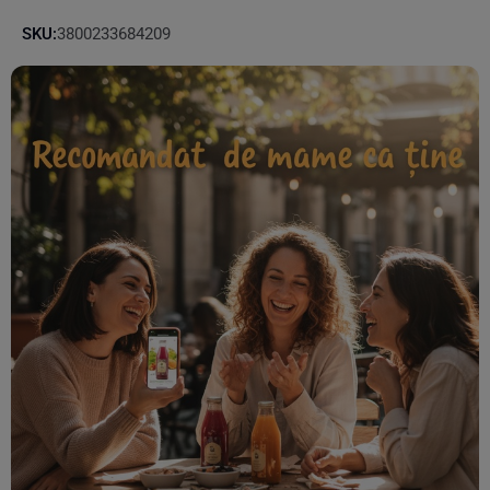
SKU:
3800233684209