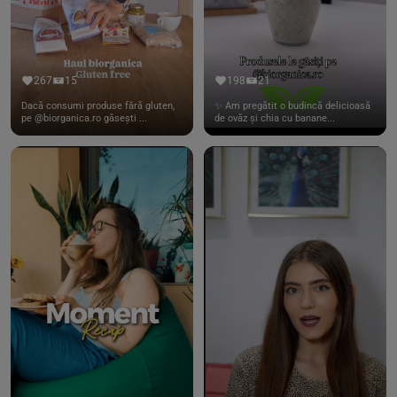
267
15
198
21
Dacă consumi produse fără gluten,
✨ Am pregătit o budincă delicioasă
pe @biorganica.ro găsești ...
de ovăz și chia cu banane...