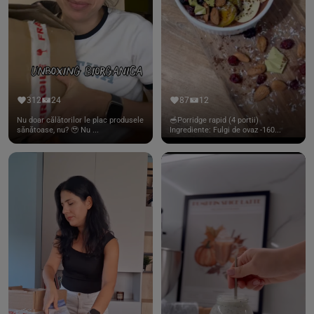
312
24
87
12
Nu doar călătorilor le plac produsele
🥣Porridge rapid (4 portii)
sănătoase, nu? 🥹 Nu ...
Ingrediente: Fulgi de ovaz -160...