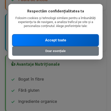
Respectăm confidențialitatea ta
Folosim cookies și tehnologii similare pentru a îmbunătăți
experiența ta de navigare, a analiza traficul pe site și a
📋 Mod de Utilizare Recomandat
personaliza conținutul. Alege preferințele tale:
Se poate consuma ca gustare între mese sau ca
Accept toate
desert după mesele principale.
Doar esențiale
👍 Avantaje Nutriționale
Bogat în fibre
Fără gluten
Ingrediente organice