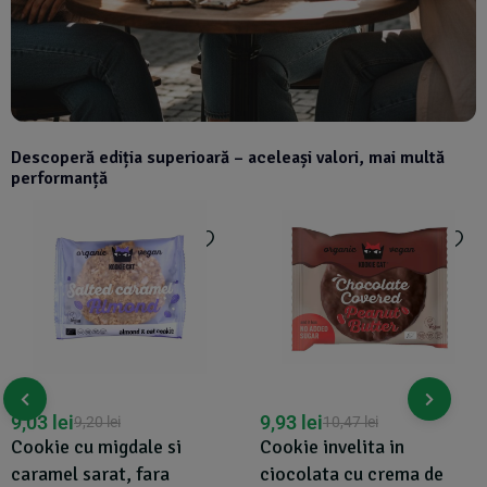
Descoperă ediția superioară – aceleași valori, mai multă
performanță
9,03
lei
9,93
lei
9,20
lei
10,47
lei
Cookie cu migdale si
Cookie invelita in
caramel sarat, fara
ciocolata cu crema de