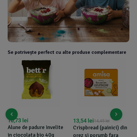
Se potrivește perfect cu alte produse complementare
10,73
lei
13,54
lei
14,45
lei
Alune de padure invelite
Crispbread (painici) din
in ciocolata bio 40g
orez si porumb fara