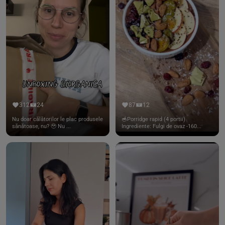
312
24
87
12
Nu doar călătorilor le plac produsele
🥣Porridge rapid (4 portii)
sănătoase, nu? 🥹 Nu ...
Ingrediente: Fulgi de ovaz -160...