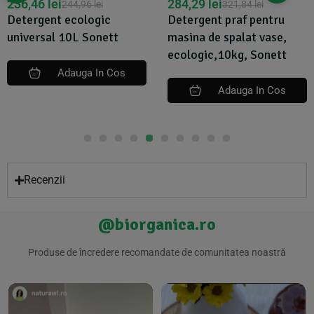
236,46
lei
284,29
lei
244,96
lei
321,84
lei
Detergent ecologic
Detergent praf pentru
universal 10L Sonett
masina de spalat vase,
ecologic,10kg, Sonett
Adauga In Cos
Adauga In Cos
Recenzii
@biorganica.ro
Produse de încredere recomandate de comunitatea noastră