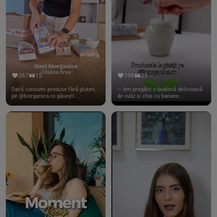
267
15
198
21
Dacă consumi produse fără gluten,
✨ Am pregătit o budincă delicioasă
pe @biorganica.ro găsești ...
de ovăz și chia cu banane...