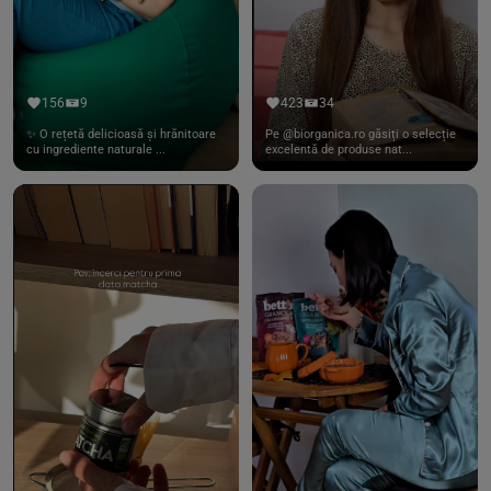
156
9
423
34
✨ O rețetă delicioasă și hrănitoare
Pe @biorganica.ro găsiți o selecție
cu ingrediente naturale ...
excelentă de produse nat...