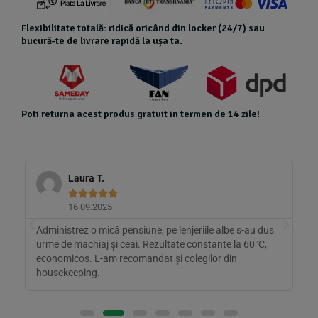
Flexibilitate totală: ridică oricând din locker (24/7) sau
bucură-te de livrare rapidă la ușa ta.
Poti returna acest produs gratuit in termen de 14 zile!
Laura T.





16.09.2025
Administrez o mică pensiune; pe lenjeriile albe s-au dus
Î
la
urme de machiaj și ceai. Rezultate constante la 60°C,
d
economicos. L-am recomandat și colegilor din
m
housekeeping.
î