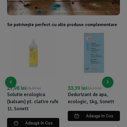
Se potrivește perfect cu alte produse complementare
27,98
lei
33,39
lei
28,65
lei
35,15
lei
Solutie ecologica
Dedurizant de apa,
(balsam) pt. clatire rufe
ecologic, 1kg, Sonett
1L Sonett
Adauga In Cos
Adauga In Cos