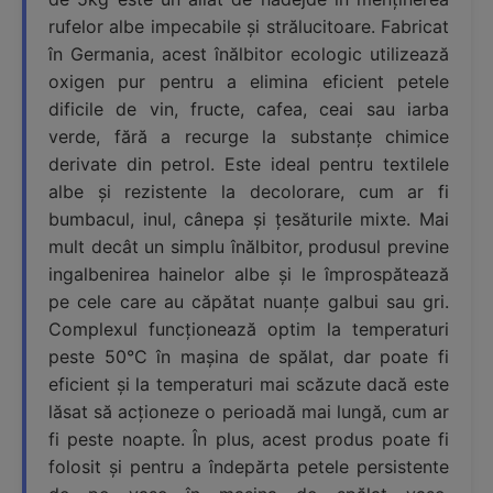
rufelor albe impecabile și strălucitoare. Fabricat
în Germania, acest înălbitor ecologic utilizează
oxigen pur pentru a elimina eficient petele
dificile de vin, fructe, cafea, ceai sau iarba
verde, fără a recurge la substanțe chimice
derivate din petrol. Este ideal pentru textilele
albe și rezistente la decolorare, cum ar fi
bumbacul, inul, cânepa și țesăturile mixte. Mai
mult decât un simplu înălbitor, produsul previne
ingalbenirea hainelor albe și le împrospătează
pe cele care au căpătat nuanțe galbui sau gri.
Complexul funcționează optim la temperaturi
peste 50°C în mașina de spălat, dar poate fi
eficient și la temperaturi mai scăzute dacă este
lăsat să acționeze o perioadă mai lungă, cum ar
fi peste noapte. În plus, acest produs poate fi
folosit și pentru a îndepărta petele persistente