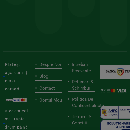
sele
cu
codul
pen
cei
BIOSTART
stilu
mai
tău
buni
de
furnizori
viaț
săn
Despre Noi
Intrebari
Plătești
Frecvente
așa cum îți
Blog
e mai
Returnari &
Contact
Schimburi
comod
Politica De
Contul Meu
Confidentialitate
Alegem cel
Termeni Si
mai rapid
Conditii
drum până