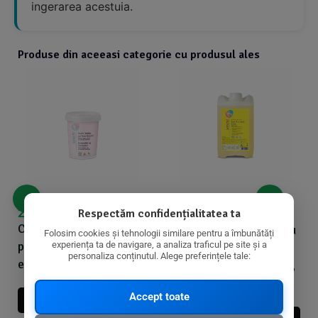
ingerarea acestuia.
Produse din aceeasi categorie cu produsul ales
22,41
lei
136,28
lei
Respectăm confidențialitatea ta
141,54
lei
Complex inalbitor si
Detergent lichid pentru
Folosim cookies și tehnologii similare pentru a îmbunătăți
pentru scos pete,
experiența ta de navigare, a analiza traficul pe site și a
rufe colorate cu menta
personaliza conținutul. Alege preferințele tale:
ecologic, 450g, Sonett
si lamaie, ecologic, 5L,
Sonett
Accept toate
Adauga In Cos