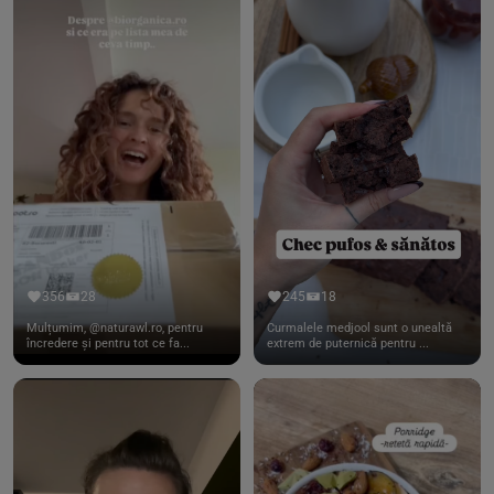
356
28
245
18
Mulțumim, @naturawl.ro, pentru
Curmalele medjool sunt o unealtă
încredere și pentru tot ce fa...
extrem de puternică pentru ...