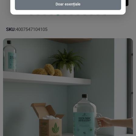
Adauga In Cos
Doar esențiale
SKU:
4007547104105