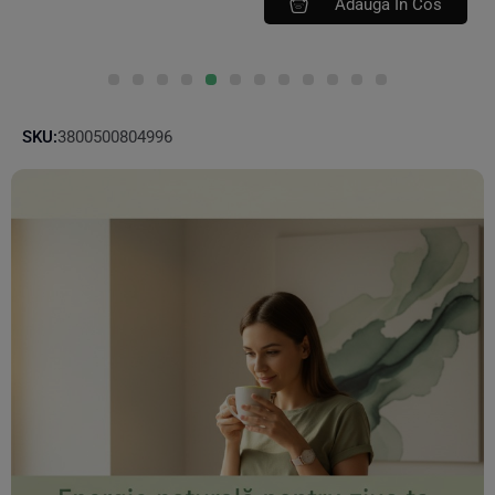
Adauga In Cos
SKU:
3800500804996