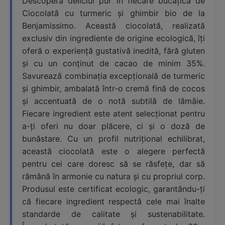
Descoperă deliciul pur în fiecare bucățică de
Ciocolată cu turmeric și ghimbir bio de la
Benjamissimo. Această ciocolată, realizată
exclusiv din ingrediente de origine ecologică, îți
oferă o experiență gustativă inedită, fără gluten
și cu un conținut de cacao de minim 35%.
Savurează combinația excepțională de turmeric
și ghimbir, ambalată într-o cremă fină de cocos
și accentuată de o notă subtilă de lămâie.
Fiecare ingredient este atent selecționat pentru
a-ți oferi nu doar plăcere, ci și o doză de
bunăstare. Cu un profil nutrițional echilibrat,
această ciocolată este o alegere perfectă
pentru cei care doresc să se răsfețe, dar să
rămână în armonie cu natura și cu propriul corp.
Produsul este certificat ecologic, garantându-ți
că fiecare ingredient respectă cele mai înalte
standarde de calitate și sustenabilitate.