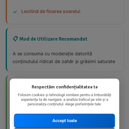
Lecitină de floarea soarelui
📋 Mod de Utilizare Recomandat
A se consuma cu moderație datorită
conținutului ridicat de zahăr și grăsimi saturate
👍 Avantaje Nutriționale
Respectăm confidențialitatea ta
Folosim cookies și tehnologii similare pentru a îmbunătăți
experiența ta de navigare, a analiza traficul pe site și a
Produs bio
personaliza conținutul. Alege preferințele tale:
Fără gluten
Accept toate