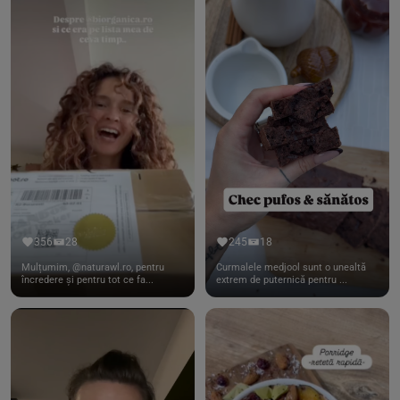
356
28
245
18
Mulțumim, @naturawl.ro, pentru
Curmalele medjool sunt o unealtă
încredere și pentru tot ce fa...
extrem de puternică pentru ...