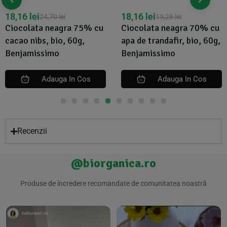
18,16
lei
18,16
lei
24,70
lei
19,26
lei
Ciocolata neagra 75% cu
Ciocolata neagra 70% cu
cacao nibs, bio, 60g,
apa de trandafir, bio, 60g,
Benjamissimo
Benjamissimo
Adauga In Cos
Adauga In Cos
Recenzii
@biorganica.ro
Produse de încredere recomandate de comunitatea noastră