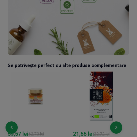
Se potrivește perfect cu alte produse complementare
59,57
lei
21,66
lei
62,70
lei
22,72
lei