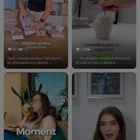
267
15
198
21
Dacă consumi produse fără gluten,
✨ Am pregătit o budincă delicioasă
pe @biorganica.ro găsești ...
de ovăz și chia cu banane...