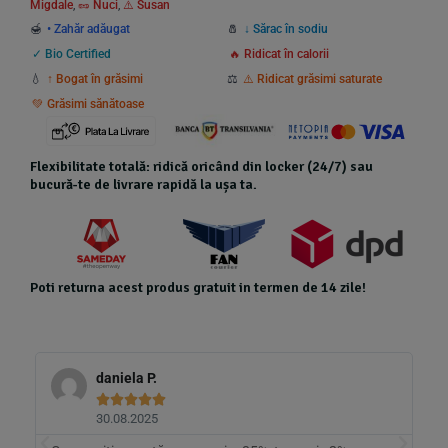
Migdale
,
🥜 Nuci
,
⚠️ Susan
🍯
• Zahăr adăugat
🧂
↓ Sărac în sodiu
✓ Bio Certified
🔥 Ridicat în calorii
💧
↑ Bogat în grăsimi
⚖️
⚠️ Ridicat grăsimi saturate
💚 Grăsimi sănătoase
Flexibilitate totală: ridică oricând din locker (24/7) sau
bucură-te de livrare rapidă la ușa ta.
Poti returna acest produs gratuit in termen de 14 zile!
daniela P.





30.08.2025