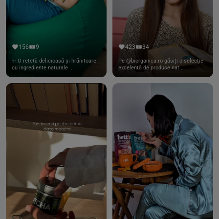
156
9
423
34
✨ O rețetă delicioasă și hrănitoare
Pe @biorganica.ro găsiți o selecție
cu ingrediente naturale ...
excelentă de produse nat...