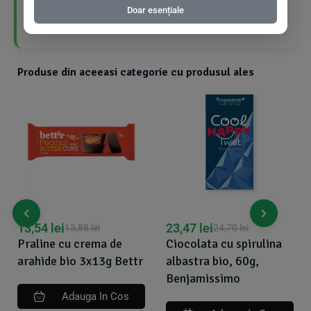
Conține turmeric și ghimbir cu proprietăți
Doar esențiale
benefice pentru sănătate
Produse din aceeasi categorie cu produsul ales
13,54
lei
23,47
lei
13,88
lei
24,70
lei
Praline cu crema de
Ciocolata cu spirulina
arahide bio 3x13g Bettr
albastra bio, 60g,
Benjamissimo
Adauga In Cos