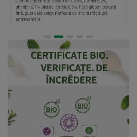
Compoziție curată: cacao min. 35%, turmeric 2%,
B
n
ghimbir 0,7%, ulei de lămâie 0,5%. Fără gluten, textură
p
fină, gust cald-spicy. Perfectă ca mic răsfăț după
g
antrenament.