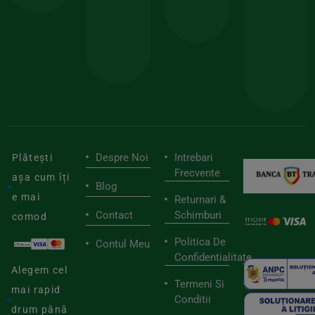
sele
cu
codul
pen
cei
BIOSTART
stilu
mai
tău
buni
de
furnizori
viaț
săn
Despre Noi
Intrebari
Plătești
Frecvente
așa cum îți
Blog
e mai
Returnari &
Contact
Schimburi
comod
Politica De
Contul Meu
Confidentialitate
Alegem cel
Termeni Si
mai rapid
Conditii
drum până