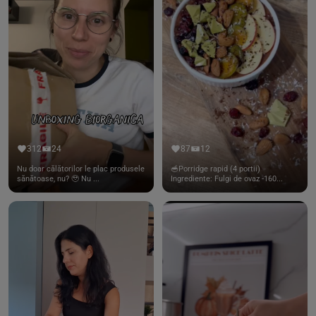
312
24
87
12
Nu doar călătorilor le plac produsele
🥣Porridge rapid (4 portii)
sănătoase, nu? 🥹 Nu ...
Ingrediente: Fulgi de ovaz -160...