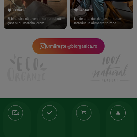
389
28
245
20
Ei bine uite că a venit momentul să
Nu de alta, dar de ceva timp am
gust și eu matcha, eram ...
introdus in alimentatia mea ...
Urmărește @biorganica.ro
Transport
Produse
-35%
10
gratuit
de
la
Or
calitate
prima
valoarea
Cert
comanda
minima
și
Lucrăm
150lei
ate
doar
Foloseste