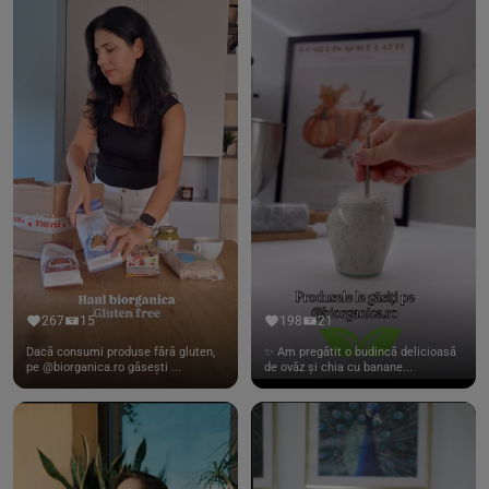
267
15
198
21
Dacă consumi produse fără gluten,
✨ Am pregătit o budincă delicioasă
pe @biorganica.ro găsești ...
de ovăz și chia cu banane...