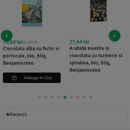
21,64
lei
16,64
lei
22,80
lei
Arahide invelite in
Ciocolata alba cu fistic si
ciocolata cu turmeric si
portocale, bio, 60g,
spirulina, bio, 60g,
Benjamissimo
Benjamissimo
Adauga In Cos
Recenzii