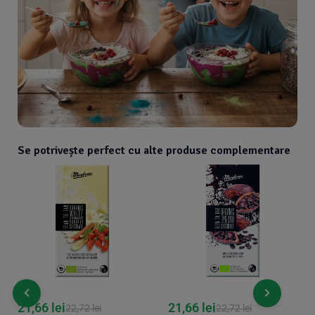
Se potrivește perfect cu alte produse complementare
21,66
lei
21,66
lei
22,72
lei
22,72
lei