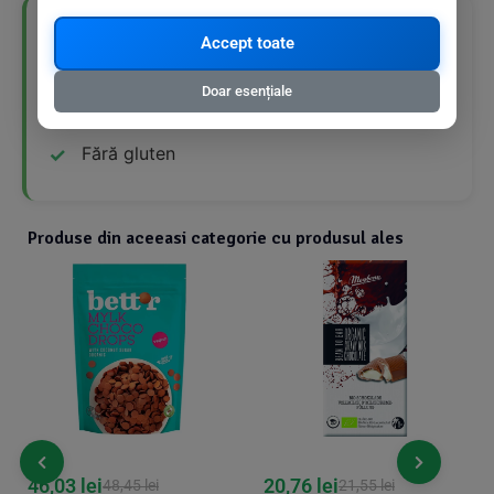
👍 Avantaje Nutriționale
Accept toate
Doar esențiale
Produs bio
Fără gluten
Produse din aceeasi categorie cu produsul ales
46,03
lei
20,76
lei
48,45
lei
21,55
lei