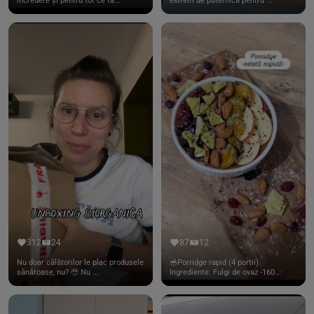
încredere și pentru tot ce fa...
extrem de puternică pentru ...
312
24
87
12
Nu doar călătorilor le plac produsele
🥣Porridge rapid (4 portii)
sănătoase, nu? 🥹 Nu ...
Ingrediente: Fulgi de ovaz -160...