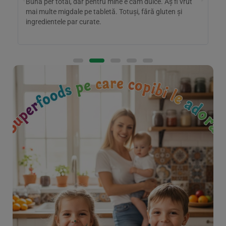
Bună per total, dar pentru mine e cam dulce. Aș fi vrut
M
e
mai multe migdale pe tabletă. Totuși, fără gluten și
e
ingredientele par curate.
e