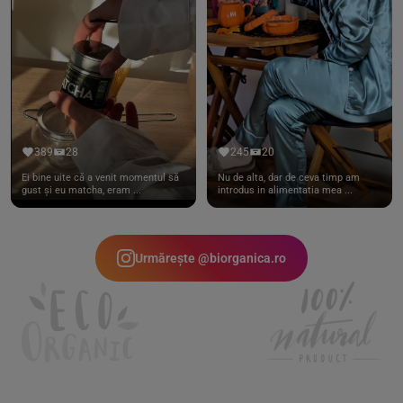
389
28
245
20
Ei bine uite că a venit momentul să
Nu de alta, dar de ceva timp am
gust și eu matcha, eram ...
introdus in alimentatia mea ...
Urmărește @biorganica.ro