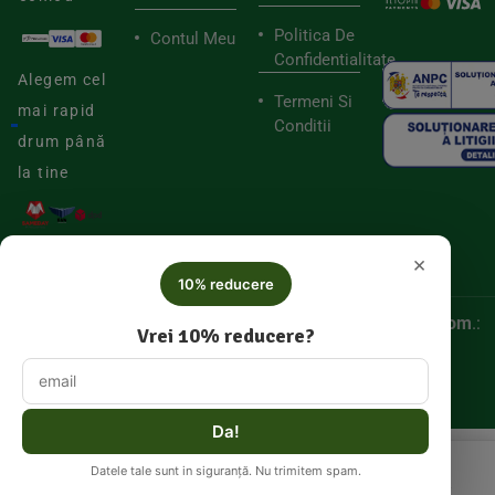
Politica De
Contul Meu
Confidentialitate
Alegem cel
Termeni Si
mai rapid
Conditii
drum până
la tine
×
10% reducere
© 2025
Biorganica RETAIL SRL,
CUI:
52060536, Reg. Com
.:
Vrei 10% reducere?
J/2025/046877005
Da!
Datele tale sunt in siguranță. Nu trimitem spam.
Meniu
Coș
Cont
Căutare