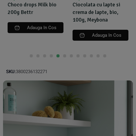
Choco drops Milk bio
Ciocolata cu lapte si
200g Bettr
crema de lapte, bio,
100g, Meybona
Adauga In Cos
Adauga In Cos
SKU:
3800236132271