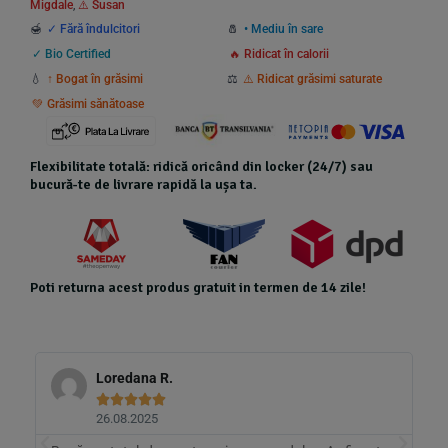
Migdale
,
⚠️ Susan
🍯
✓ Fără îndulcitori
🧂
• Mediu în sare
✓ Bio Certified
🔥 Ridicat în calorii
💧
↑ Bogat în grăsimi
⚖️
⚠️ Ridicat grăsimi saturate
💚 Grăsimi sănătoase
Flexibilitate totală: ridică oricând din locker (24/7) sau
bucură-te de livrare rapidă la ușa ta.
Poti returna acest produs gratuit in termen de 14 zile!
Loredana R.





26.08.2025