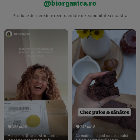
@biorganica.ro
Produse de încredere recomandate de comunitatea noastră
356
28
245
18
Mulțumim, @naturawl.ro, pentru
Curmalele medjool sunt o unealtă