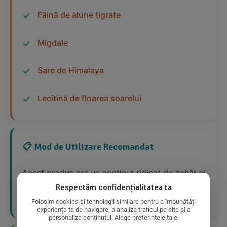
Făină de alune tigrate
Migdale
Sare de Himalaya
Lecitină de floarea soarelui
📋 Mod de Utilizare Recomandat
Acest produs are un conținut ridicat de zahăr și
grăsimi, deci ar trebui consumat cu moderație.
Respectăm confidențialitatea ta
Este potrivit ca desert ocazional.
Folosim cookies și tehnologii similare pentru a îmbunătăți
experiența ta de navigare, a analiza traficul pe site și a
personaliza conținutul. Alege preferințele tale: