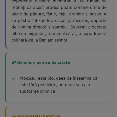
experiență culinară memorabilă. Vă rugăm să
rețineți că acest produs poate conține urme de
alune de pădure, fistic, caju, arahide și susan. A
se păstra într-un loc uscat și răcoros, departe
de lumina directă a soarelui. Savurați ciocolata
albă cu migdale și caramel sărat, o capodoperă
culinară de la Benjamissimo!
🌿 Beneficii pentru Sănătate
Produsul este bio, ceea ce înseamnă că
este fără pesticide, hormoni sau alte
substanțe chimice
🥗 Proprietăți Dietetice