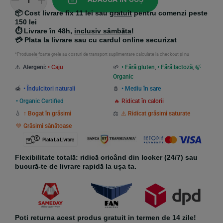
ratings
📦
Cost livrare fix 11 lei
sau
gratuit
pentru comenzi peste
150 lei
⏱️
Livrare în 48h
,
inclusiv
sâmbăta
!
💳
Plata la livrare
sau cu
cardul online securizat
*Produsele foarte grele au costuri de transport suplimentare calculate la checkout și nu
beneficiază de transport gratuit.
⚠️
Alergeni:
• Caju
🌱
• Fără gluten
,
• Fără lactoză
,
🍃
Organic
🍯
• Îndulcitori naturali
🧂
• Mediu în sare
• Organic Certified
🔥 Ridicat în calorii
💧
↑ Bogat în grăsimi
⚖️
⚠️ Ridicat grăsimi saturate
💚 Grăsimi sănătoase
Flexibilitate totală: ridică oricând din locker (24/7) sau
bucură-te de livrare rapidă la ușa ta.
Poti returna acest produs gratuit in termen de 14 zile!