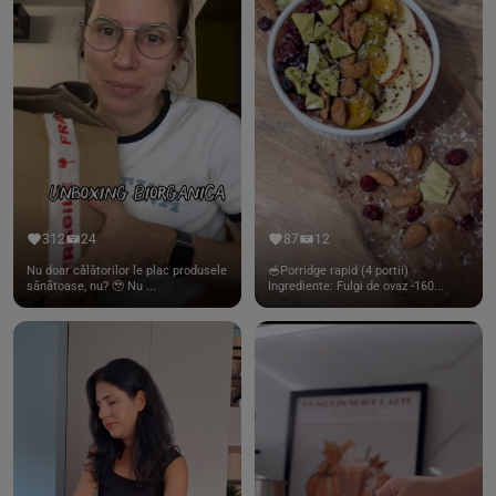
312
24
87
12
Nu doar călătorilor le plac produsele
🥣Porridge rapid (4 portii)
sănătoase, nu? 🥹 Nu ...
Ingrediente: Fulgi de ovaz -160...