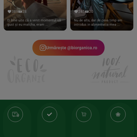
389
28
245
20
Ei bine uite că a venit momentul să
Nu de alta, dar de ceva timp am
gust și eu matcha, eram ...
introdus in alimentatia mea ...
Urmărește @biorganica.ro
Transport
Produse
-35%
10
gratuit
de
la
Or
calitate
prima
valoarea
Cert
comanda
minima
și
Lucrăm
150lei
ate