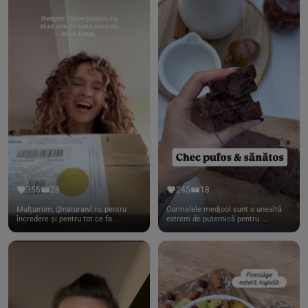
356
28
245
18
Mulțumim, @naturawl.ro, pentru
Curmalele medjool sunt o unealtă
încredere și pentru tot ce fa...
extrem de puternică pentru ...