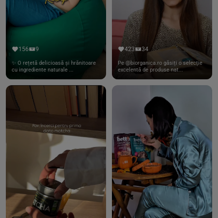
156
9
423
34
✨ O rețetă delicioasă și hrănitoare
Pe @biorganica.ro găsiți o selecție
cu ingrediente naturale ...
excelentă de produse nat...