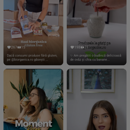
267
15
198
21
Dacă consumi produse fără gluten,
✨ Am pregătit o budincă delicioasă
pe @biorganica.ro găsești ...
de ovăz și chia cu banane...