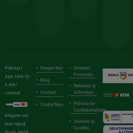
doar
Foloseste
sele
cu
codul
pen
cei
BIOSTART
stilu
mai
tău
buni
de
furnizori
viaț
săn
Despre Noi
Intrebari
Plătești
Frecvente
așa cum îți
Blog
e mai
Returnari &
Contact
Schimburi
comod
Politica De
Contul Meu
Confidentialitate
Alegem cel
Termeni Si
mai rapid
Conditii
drum până