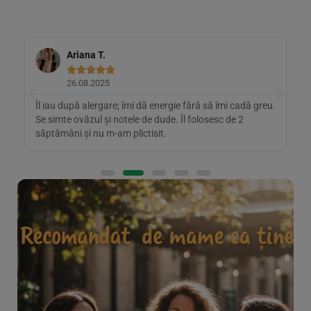
Ariana T.





26.08.2025
Îl iau după alergare; îmi dă energie fără să îmi cadă greu.
B
Se simte ovăzul și notele de dude. Îl folosesc de 2
m
.
săptămâni și nu m-am plictisit.
i