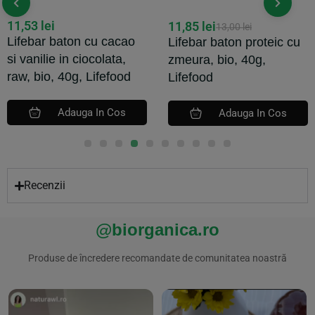
11,53
lei
11,85
lei
13,00
lei
Lifebar baton cu cacao
Lifebar baton proteic cu
si vanilie in ciocolata,
zmeura, bio, 40g,
raw, bio, 40g, Lifefood
Lifefood
Adauga In Cos
Adauga In Cos
Recenzii
@biorganica.ro
Produse de încredere recomandate de comunitatea noastră