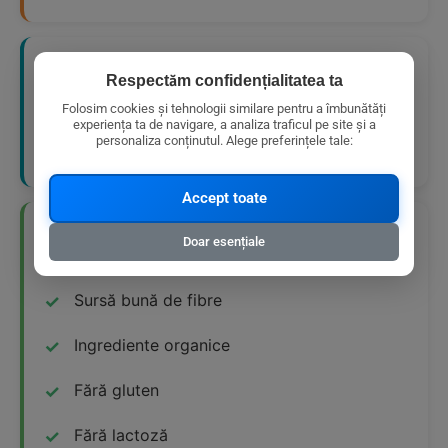
📋 Mod de Utilizare Recomandat
Respectăm confidențialitatea ta
Folosim cookies și tehnologii similare pentru a îmbunătăți
O gustare ideală pentru orice ocazie – școală,
experiența ta de navigare, a analiza traficul pe site și a
personaliza conținutul. Alege preferințele tale:
serviciu sau excursie
Accept toate
👍 Avantaje Nutriționale
Doar esențiale
Sursă bună de fibre
Ingrediente organice
Fără gluten
Fără lactoză