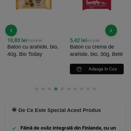
10,83
lei
5,42
lei
10,94
lei
6,12
lei
Baton cu arahide, bio,
Baton cu crema de
40g, Bio Today
arahide, bio, 30g, Bettr
Adauga In Cos
🌟 De Ce Este Special Acest Produs
Făină de ovăz integrală din Finlanda, cu un