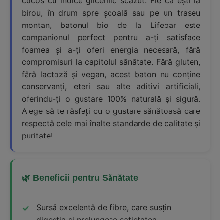
cocos cu indice glicemic scăzut. Fie că ești la
birou, în drum spre școală sau pe un traseu
montan, batonul bio de la Lifebar este
companionul perfect pentru a-ți satisface
foamea și a-ți oferi energia necesară, fără
compromisuri la capitolul sănătate. Fără gluten,
fără lactoză și vegan, acest baton nu conține
conservanți, eteri sau alte aditivi artificiali,
oferindu-ți o gustare 100% naturală și sigură.
Alege să te răsfeți cu o gustare sănătoasă care
respectă cele mai înalte standarde de calitate și
puritate!
🌿 Beneficii pentru Sănătate
Sursă excelentă de fibre, care susțin
digestia și prelungesc sațietatea