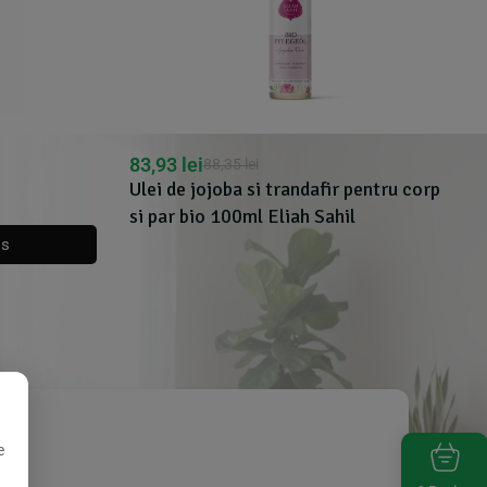
83,93
lei
88,35
lei
Ulei de jojoba si trandafir pentru corp
si par bio 100ml Eliah Sahil
os
e