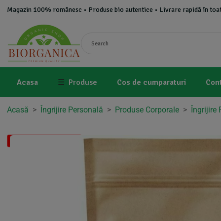
Magazin 100% românesc • Produse bio autentice • Livrare rapidă în toat
Acasa
☰
Produse
Cos de cumparaturi
Con
Acasă
>
Îngrijire Personală
>
Produse Corporale
>
Îngrijire
Disponibil in 1-2 zile