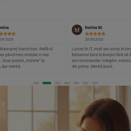
nica
Dorina M.









.09.2025
28.08.2025
itate-preț foarte bun. Refill-ul
Lucrez în IT, mult aer uscat în bir
 iar părul meu ondulat e mai
Balsamul ăsta hrănește fără să î
t. Doar puțină „mizerie” la
am recomandat colegilor, volumu
 dar merită.
din prima. Merită banii.