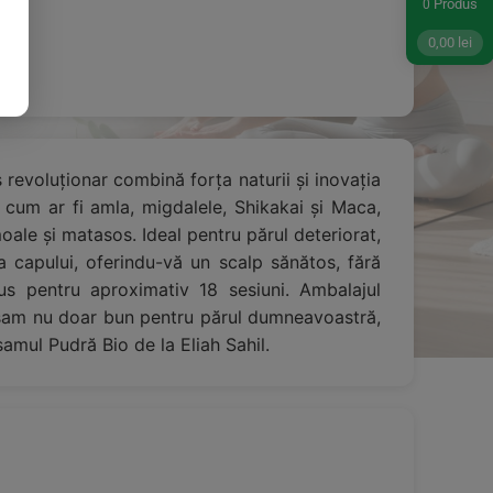
Produs
0
0,00
lei
 revoluționar combină forța naturii și inovația
, cum ar fi amla, migdalele, Shikakai și Maca,
ale și matasos. Ideal pentru părul deteriorat,
ea capului, oferindu-vă un scalp sănătos, fără
dus pentru aproximativ 18 sesiuni. Ambalajul
alsam nu doar bun pentru părul dumneavoastră,
samul Pudră Bio de la Eliah Sahil.