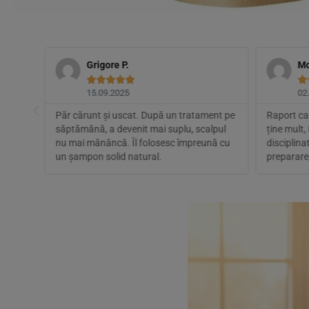
Grigore P.
Mo






15.09.2025
02
elente.
Păr cărunt și uscat. După un tratament pe
Raport cal
t
săptămână, a devenit mai suplu, scalpul
ține mult,
nica,
nu mai mănâncă. Îl folosesc împreună cu
disciplina
un șampon solid natural.
preparare,