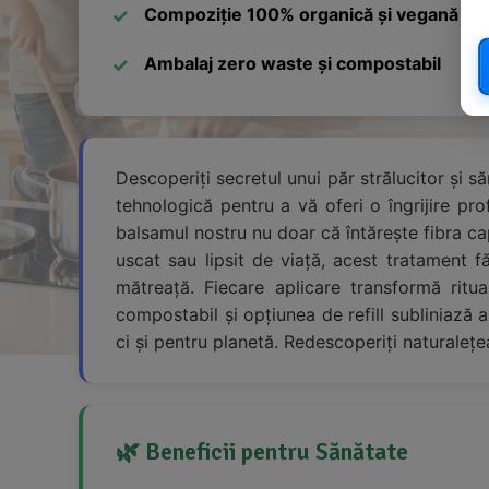
Compoziție 100% organică și vegană
Ambalaj zero waste și compostabil
Descoperiți secretul unui păr strălucitor și s
tehnologică pentru a vă oferi o îngrijire pr
balsamul nostru nu doar că întărește fibra ca
uscat sau lipsit de viață, acest tratament f
mătreață. Fiecare aplicare transformă ritua
compostabil și opțiunea de refill subliniază
ci și pentru planetă. Redescoperiți naturalețe
🌿 Beneficii pentru Sănătate