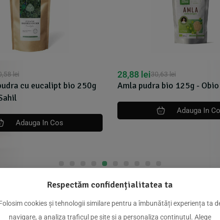
28,88
lei
0,58
lei
30,63
lei
pudra cu eucalipt bio 250g
Amla pudra bio 125g - Obio
Sahil
Adauga In C
Adauga In Cos
Respectăm confidențialitatea ta
dus
Folosim cookies și tehnologii similare pentru a îmbunătăți experiența ta d
navigare, a analiza traficul pe site și a personaliza conținutul. Alege