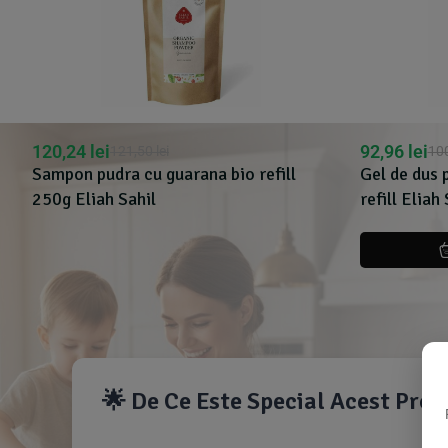
120,24
lei
92,96
lei
121,50
lei
10
Sampon pudra cu guarana bio refill
Gel de dus 
250g Eliah Sahil
refill Eliah 
🌟 De Ce Este Special Acest Pro