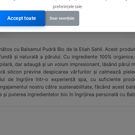
preferințele tale:
Accept toate
Doar esențiale
ănătos cu Balsamul Pudră Bio de la Eliah Sahil. Acest produs
ofundă și naturală a părului. Cu ingrediente 100% organice
pilară, dar adaugă și un volum impresionant, lăsând părul mo
ără silicon previne despicarea vârfurilor și calmează piel
lul de îngrijire într-o experiență spa, cu suficiente pro
 angajamentul nostru către sustenabilitate, făcând acest b
a și puterea ingredientelor bio în îngrijirea personală cu Bal