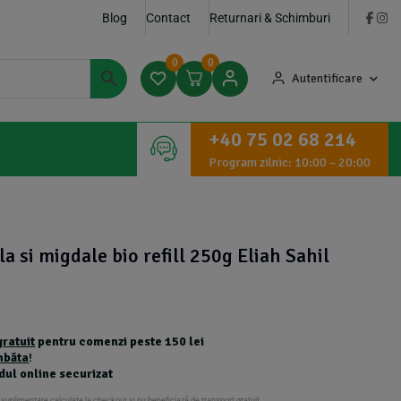
Blog
Contact
Returnari & Schimburi
0
0
Autentificare
+40 75 02 68 214
Program zilnic: 10:00 – 20:00
 si migdale bio refill 250g Eliah Sahil
gratuit
pentru comenzi peste 150 lei
mbăta
!
dul online securizat
 suplimentare calculate la checkout și nu beneficiază de transport gratuit.