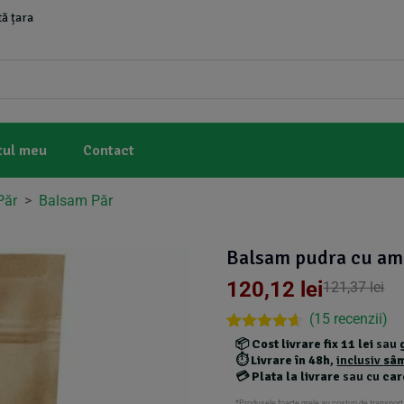
ă țara
tul meu
Contact
 Păr
>
Balsam Păr
Balsam pudra cu amla
120,12
lei
121,37
lei
(
15
recenzii)
Rated
14
4.57
📦
Cost livrare fix 11 lei
sau
out of 5
⏱️
Livrare în 48h
,
inclusiv
sâ
based on
💳
Plata la livrare
sau cu
car
customer
ratings
*Produsele foarte grele au costuri de transport