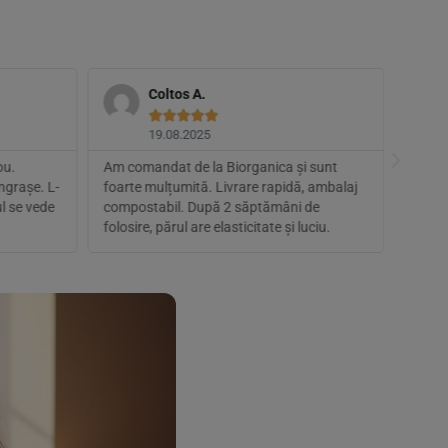
Coltos A.





19.08.2025
ou.
Am comandat de la Biorganica și sunt
Compoz
ngrașe. L-
foarte mulțumită. Livrare rapidă, ambalaj
protei
l se vede
compostabil. După 2 săptămâni de
silico
folosire, părul are elasticitate și luciu.
folos