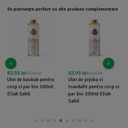
Se potrivește perfect cu alte produse complementare
83,93
lei
83,93
lei
88,35
lei
88,35
lei
Ulei de baobab pentru
Ulei de jojoba si
corp si par bio 100ml
trandafir pentru corp si
Eliah Sahil
par bio 100ml Eliah
Sahil