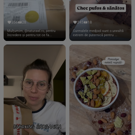
356
28
245
18
Mulțumim, @naturawl.ro, pentru
Curmalele medjool sunt o unealtă
încredere și pentru tot ce fa...
extrem de puternică pentru ...