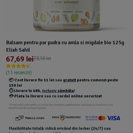
Suplimente Vegetale
(45)
›
👶 Îngrijire Bebe & Copii
Măsline
(14)
(2)
Vitamine & Minerale
(30)
Oțet & Fermentație
›
🧴 Îngrijire Personală
(36)
(411)
Balsam pentru par pudra cu amla si migdale bio 125g
Super Alimente
›
🐕 Animale de Companie
(5)
(6)
Eliah Sahil
67,69
lei
73,10
lei
›
🏠 Casa & Lifestyle
(340)
(
11
recenzii)
Rated
10
4.40
out of 5
📦
Cost livrare fix 11 lei
sau
gratuit
pentru comenzi peste
based on
150 lei
customer
⏱️
Livrare în 48h
,
inclusiv
sâmbăta
!
ratings
💳
Plata la livrare
sau cu
cardul online securizat
*Produsele foarte grele au costuri de transport suplimentare calculate la checkout și nu
beneficiază de transport gratuit.
Flexibilitate totală: ridică oricând din locker (24/7) sau