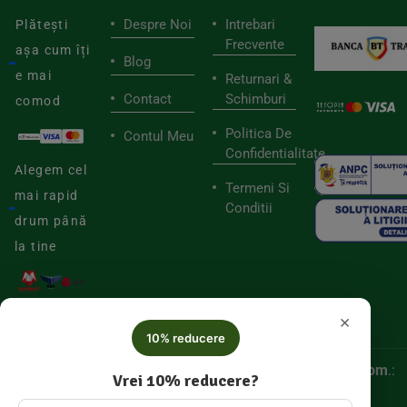
Despre Noi
Intrebari
Plătești
Frecvente
așa cum îți
Blog
e mai
Returnari &
Contact
Schimburi
comod
Politica De
Contul Meu
Confidentialitate
Alegem cel
Termeni Si
mai rapid
Conditii
drum până
la tine
×
10% reducere
© 2025
Biorganica RETAIL SRL,
CUI:
52060536, Reg. Com
.:
Vrei 10% reducere?
J/2025/046877005