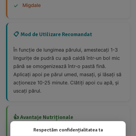
Migdale
📋 Mod de Utilizare Recomandat
În funcție de lungimea părului, amestecați 1-3
lingurițe de pudră cu apă caldă într-un bol mic
până se omogenizează într-o pastă fină.
Aplicați apoi pe părul umed, masați, și lăsați să
acționeze 10-25 minute. Clătiți apoi cu apă, și
uscați părul.
👍 Avantaje Nutriționale
Respectăm confidențialitatea ta
Produs 100% natural