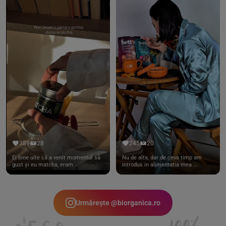
389
28
245
20
Ei bine uite că a venit momentul să
Nu de alta, dar de ceva timp am
gust și eu matcha, eram ...
introdus in alimentatia mea ...
Urmărește @biorganica.ro