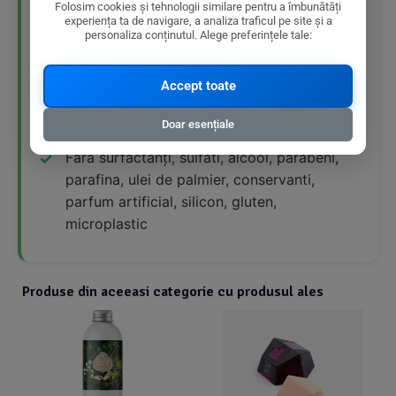
Folosim cookies și tehnologii similare pentru a îmbunătăți
experiența ta de navigare, a analiza traficul pe site și a
personaliza conținutul. Alege preferințele tale:
Organic
Vegan
Accept toate
Zero waste
Doar esențiale
Fără surfactanți, sulfati, alcool, parabeni,
parafina, ulei de palmier, conservanti,
parfum artificial, silicon, gluten,
microplastic
Produse din aceeasi categorie cu produsul ales