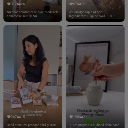
312
24
87
12
Nu doar călătorilor le plac produsele
🥣Porridge rapid (4 portii)
sănătoase, nu? 🥹 Nu ...
Ingrediente: Fulgi de ovaz -160...
267
15
198
21
Dacă consumi produse fără gluten,
✨ Am pregătit o budincă delicioasă