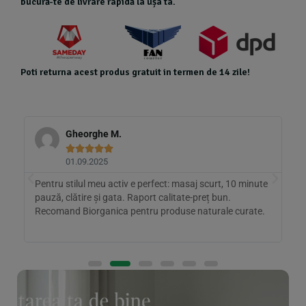
bucură-te de livrare rapidă la ușa ta.
Poti returna acest produs gratuit in termen de 14 zile!
Gheorghe M.





01.09.2025
e
Pentru stilul meu activ e perfect: masaj scurt, 10 minute
W
pauză, clătire și gata. Raport calitate-preț bun.
ș
Recomand Biorganica pentru produse naturale curate.
l