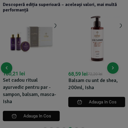
Descoperă ediția superioară – aceleași valori, mai multă
performanță
180,21
lei
68,59
lei
72,20
lei
Set cadou ritual
Balsam cu unt de shea,
ayurvedic pentru par -
200ml, Isha
sampon, balsam, masca-
Isha
Adauga In Cos
Adauga In Cos