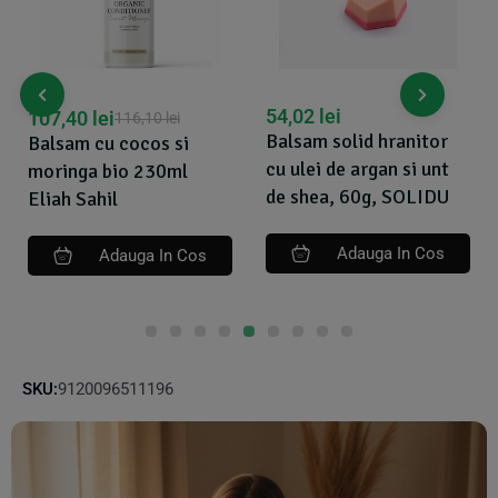
54,02
lei
107,40
lei
116,10
lei
Balsam solid hranitor
Balsam cu cocos si
cu ulei de argan si unt
moringa bio 230ml
de shea, 60g, SOLIDU
Eliah Sahil
Adauga In Cos
Adauga In Cos
SKU:
9120096511196