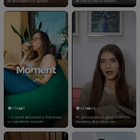
pe @biorganica.ro găsești ...
de ovăz și chia cu banane...
156
9
423
34
✨ O rețetă delicioasă și hrănitoare
Pe @biorganica.ro găsiți o selecție
cu ingrediente naturale ...
excelentă de produse nat...