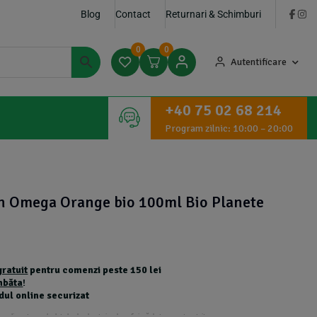
Blog
Contact
Returnari & Schimburi
0
0
Autentificare
+40 75 02 68 214
Program zilnic: 10:00 – 20:00
in Omega Orange bio 100ml Bio Planete
gratuit
pentru comenzi peste 150 lei
mbăta
!
dul online securizat
 suplimentare calculate la checkout și nu beneficiază de transport gratuit.