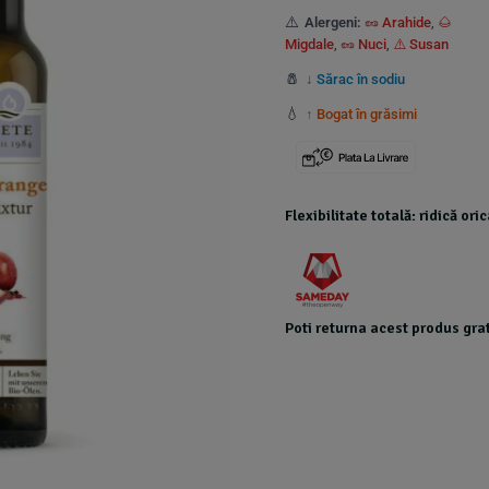
⚠️
Alergeni:
🥜 Arahide
,
🌰
Migdale
,
🥜 Nuci
,
⚠️ Susan
🧂
↓ Sărac în sodiu
💧
↑ Bogat în grăsimi
Flexibilitate totală: ridică or
Poti returna acest produs grat