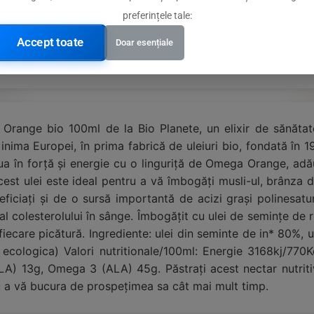
preferințele tale:
bio din Europa
Accept toate
Doar esențiale
portocale
range bio 100ml de la Bio Planete, un elixir de sănătate 
n inima Europei, în prima fabrică de uleiuri bio, fondată în
ziua în forță și energie cu o linguriță de Omega Orange, a
est ulei este ideal pentru a vă îmbogăți musli-ul, brânza d
eneficiați și de o sursă importantă de acizi grași polinesatu
 al colesterolului în sânge. Îmbogățit cu ulei de semințe d
fiecare picătură. Ingrediente: ulei din seminte de in* 80%, 
 ecologica) Valori nutritionale/100ml: Energie 3168kj/770K
) 13g, Omega 3 (ALA) 45g. Păstrați acest nectar nutritiv î
ru a vă bucura de prospețimea sa cât mai mult timp.