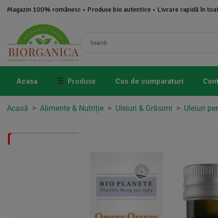
Magazin 100% românesc • Produse bio autentice • Livrare rapidă în toat
Acasa
☰
Produse
Cos de cumparaturi
Con
Acasă
>
Alimente & Nutriție
>
Uleiuri & Grăsimi
>
Uleiuri pe
Disponibil in 1-2 zile