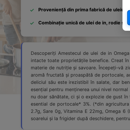
Proveniență din prima fabrică de uleiuri 
Combinație unică de ulei de in, rodie și 
Descoperiți Amestecul de ulei de in Omega O
intacte toate proprietățile benefice. Creat î
materie de nutriție și savoare. Începeți-vă 
aromă fructată și proaspătă de portocale, ac
deliciul său este irezistibil în salate, dar b
esențial pentru menținerea unui nivel normal
nu doar sănătate, ci și o explozie de gust în 
esential de portocale* 3%. (*din agricultura
2.7g, Sare 0g, Vitamina E 22mg, Omega 6 (LA
soarelui și la frigider după deschidere, pent