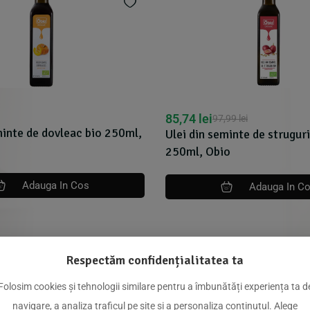
85,74
lei
97,99
lei
minte de dovleac bio 250ml,
Ulei din seminte de struguri
250ml, Obio
Adauga In Cos
Adauga In C
Respectăm confidențialitatea ta
dus
Folosim cookies și tehnologii similare pentru a îmbunătăți experiența ta d
navigare, a analiza traficul pe site și a personaliza conținutul. Alege