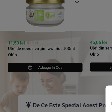
45,06
lei
11,50
lei
15,20
lei
Ulei din se
Ulei de cocos virgin raw bio, 100ml -
Obio
Obio
Adauga In Cos
🌟 De Ce Este Special Acest Pro