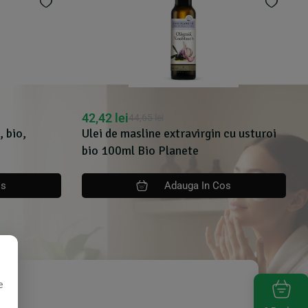
42,42
lei
44,65
lei
, bio,
Ulei de masline extravirgin cu usturoi
bio 100ml Bio Planete
os
Adauga In Cos
e