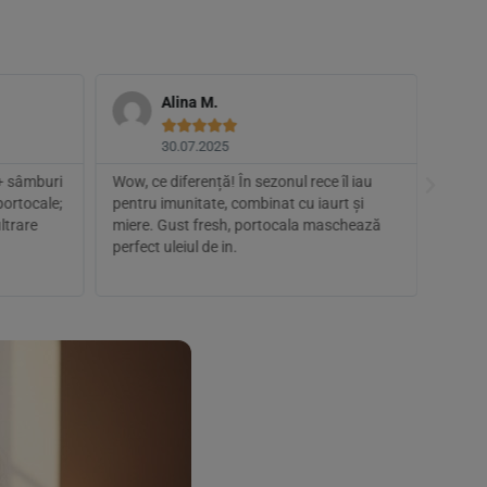
Alina M.





30.07.2025
 + sâmburi
Wow, ce diferență! În sezonul rece îl iau
Îl fol
 portocale;
pentru imunitate, combinat cu iaurt și
în smo
ltrare
miere. Gust fresh, portocala maschează
aroma
perfect uleiul de in.
calita
Biorg