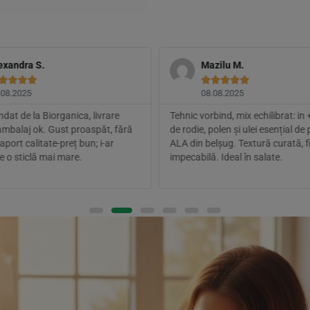
exandra S.
Mazilu M.









.08.2025
08.08.2025
at de la Biorganica, livrare
Tehnic vorbind, mix echilibrat: in
 ambalaj ok. Gust proaspăt, fără
de rodie, polen și ulei esențial de
aport calitate-preț bun; i-ar
ALA din belșug. Textură curată, fi
e o sticlă mai mare.
impecabilă. Ideal în salate.