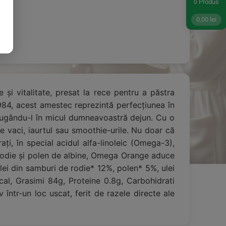
Produs
0
0,00
lei
și vitalitate, presat la rece pentru a păstra
 1984, acest amestec reprezintă perfecțiunea în
dăugându-l în micul dumneavoastră dejun. Cu o
e vaci, iaurtul sau smoothie-urile. Nu doar că
rați, în special acidul alfa-linoleic (Omega-3),
e rodie și polen de albine, Omega Orange aduce
ulei din samburi de rodie* 12%, polen* 5%, ulei
cal, Grasimi 84g, Proteine 0.8g, Carbohidrati
ntr-un loc uscat, ferit de razele directe ale