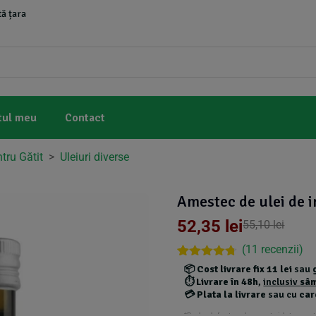
ă țara
tul meu
Contact
ntru Gătit
>
Uleiuri diverse
Amestec de ulei de 
52,35
lei
55,10
lei
(
11
recenzii)
Rated
11
4.64
📦
Cost livrare fix 11 lei
sau
out of 5
⏱️
Livrare în 48h
,
inclusiv
sâ
based on
💳
Plata la livrare
sau cu
car
customer
ratings
*Produsele foarte grele au costuri de transport