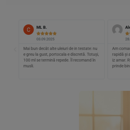
ML B.
Al






03.09.2025
28
are
Mai bun decât alte uleiuri de in testate: nu
Am comand
ie
e greu la gust, portocala e discretă. Totuși,
rapidă și
i
100 ml se termină repede. Îl recomand în
iz amar. R
musli.
prinde bin