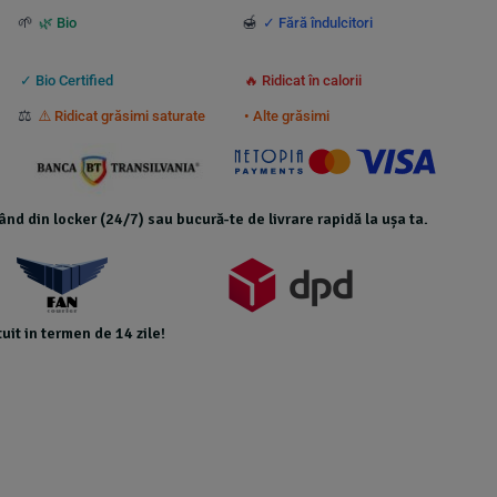
🌱
🍯
🌿 Bio
✓ Fără îndulcitori
✓ Bio Certified
🔥 Ridicat în calorii
⚖️
⚠️ Ridicat grăsimi saturate
• Alte grăsimi
icând din locker (24/7) sau bucură-te de livrare rapidă la ușa ta.
uit in termen de 14 zile!