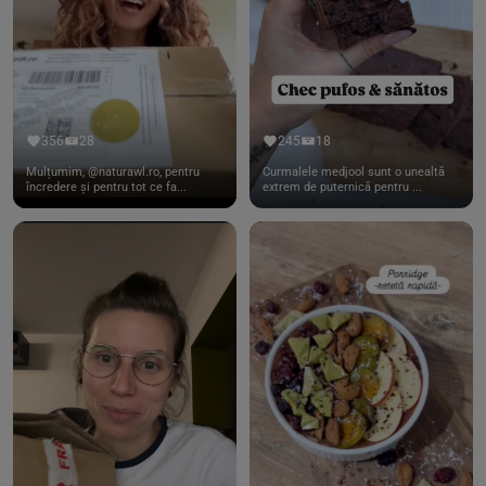
356
28
245
18
Mulțumim, @naturawl.ro, pentru
Curmalele medjool sunt o unealtă
încredere și pentru tot ce fa...
extrem de puternică pentru ...