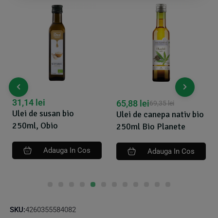
31,14
lei
65,88
lei
69,35
lei
Ulei de susan bio
Ulei de canepa nativ bio
250ml, Obio
250ml Bio Planete
Adauga In Cos
Adauga In Cos
SKU:
4260355584082