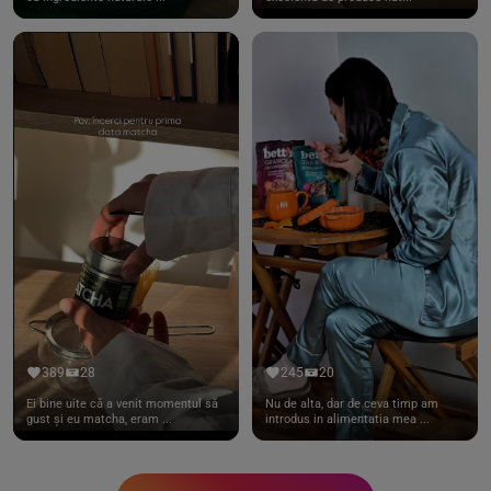
389
28
245
20
Ei bine uite că a venit momentul să
Nu de alta, dar de ceva timp am
gust și eu matcha, eram ...
introdus in alimentatia mea ...