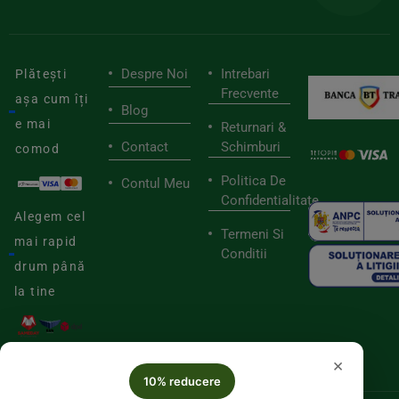
Despre Noi
Intrebari
Plătești
Frecvente
așa cum îți
Blog
e mai
Returnari &
Contact
Schimburi
comod
Politica De
Contul Meu
Confidentialitate
Alegem cel
Termeni Si
mai rapid
Conditii
drum până
la tine
×
10% reducere