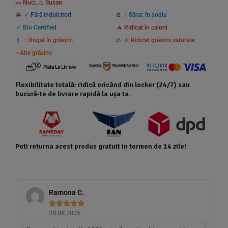
🥜 Nuci
,
⚠️ Susan
🍯
✓ Fără îndulcitori
🧂
↓ Sărac în sodiu
✓ Bio Certified
🔥 Ridicat în calorii
💧
↑ Bogat în grăsimi
⚖️
⚠️ Ridicat grăsimi saturate
• Alte grăsimi
Flexibilitate totală: ridică oricând din locker (24/7) sau
bucură-te de livrare rapidă la ușa ta.
Poti returna acest produs gratuit in termen de 14 zile!
Ramona C.





28.08.2025