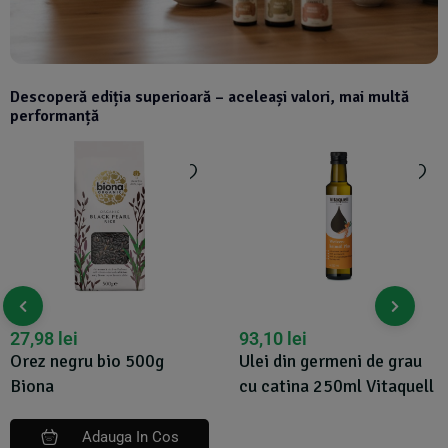
Descoperă ediția superioară – aceleași valori, mai multă
performanță
27,98
lei
93,10
lei
Orez negru bio 500g
Ulei din germeni de grau
Biona
cu catina 250ml Vitaquell
Adauga In Cos