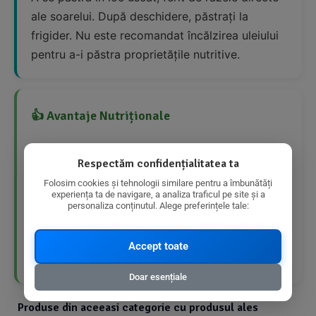
ale soarelui. După deschidere, păstrați la
frigider. Nu este recomandat încălzirea uleiului
pentru a-i păstra proprietățile nutritive.
👍 Avantaje Nutriționale
Ric în grăsimi nesaturate
Respectăm confidențialitatea ta
Folosim cookies și tehnologii similare pentru a îmbunătăți
Produs bio
experiența ta de navigare, a analiza traficul pe site și a
personaliza conținutul. Alege preferințele tale:
Nerafinat
Accept toate
Presat la rece
Doar esențiale
Produse din aceeasi categorie cu produsul ales