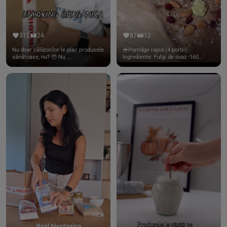
312
24
87
12
Nu doar călătorilor le plac produsele
🥣Porridge rapid (4 portii)
sănătoase, nu? 🥹 Nu ...
Ingrediente: Fulgi de ovaz -160...