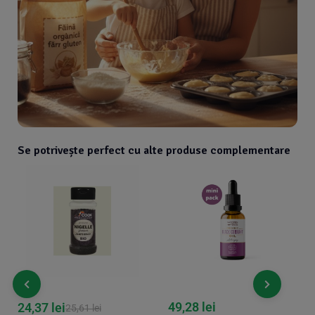
Se potrivește perfect cu alte produse complementare
49,28
lei
24,37
lei
25,61
lei