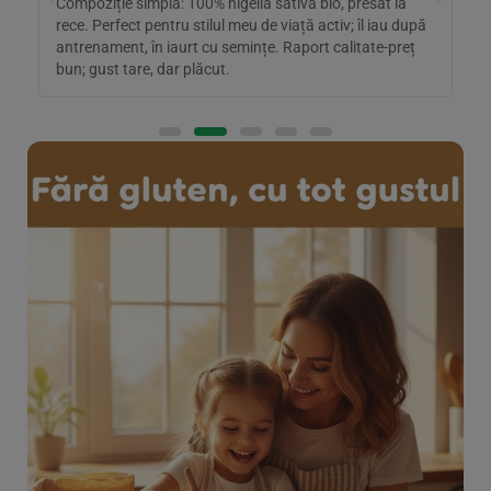
Compoziție simplă: 100% nigella sativa bio, presat la
A
rece. Perfect pentru stilul meu de viață activ; îl iau după
b
antrenament, în iaurt cu semințe. Raport calitate-preț
a
bun; gust tare, dar plăcut.
r