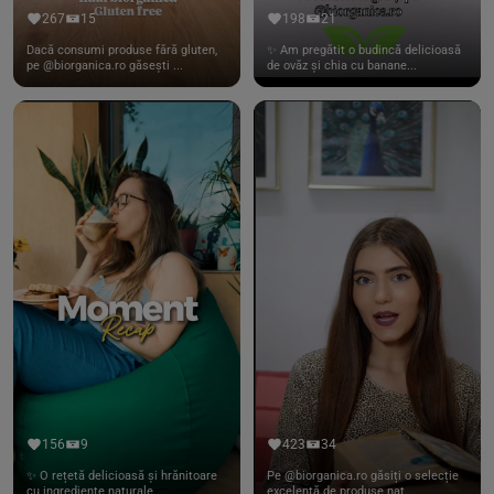
267
15
198
21
Dacă consumi produse fără gluten,
✨ Am pregătit o budincă delicioasă
pe @biorganica.ro găsești ...
de ovăz și chia cu banane...
156
9
423
34
✨ O rețetă delicioasă și hrănitoare
Pe @biorganica.ro găsiți o selecție
cu ingrediente naturale ...
excelentă de produse nat...