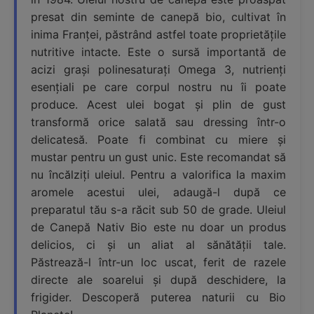
presat din seminte de canepă bio, cultivat în
inima Franței, păstrând astfel toate proprietățile
nutritive intacte. Este o sursă importantă de
acizi grași polinesaturați Omega 3, nutrienți
esențiali pe care corpul nostru nu îi poate
produce. Acest ulei bogat și plin de gust
transformă orice salată sau dressing într-o
delicatesă. Poate fi combinat cu miere și
mustar pentru un gust unic. Este recomandat să
nu încălziți uleiul. Pentru a valorifica la maxim
aromele acestui ulei, adaugă-l după ce
preparatul tău s-a răcit sub 50 de grade. Uleiul
de Canepă Nativ Bio este nu doar un produs
delicios, ci și un aliat al sănătății tale.
Păstrează-l într-un loc uscat, ferit de razele
directe ale soarelui și după deschidere, la
frigider. Descoperă puterea naturii cu Bio