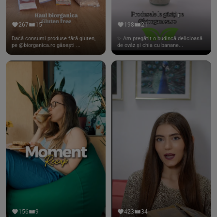
267
15
198
21
Dacă consumi produse fără gluten,
✨ Am pregătit o budincă delicioasă
pe @biorganica.ro găsești ...
de ovăz și chia cu banane...
156
9
423
34