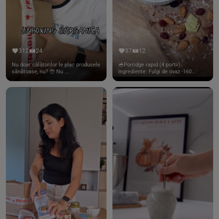
312
24
87
12
Nu doar călătorilor le plac produsele
🥣Porridge rapid (4 portii)
sănătoase, nu? 🥹 Nu ...
Ingrediente: Fulgi de ovaz -160...