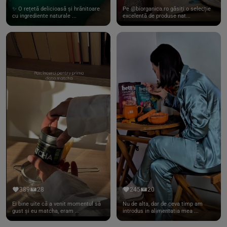
✨ O rețetă delicioasă și hrănitoare
Pe @biorganica.ro găsiți o selecție
cu ingrediente naturale ...
excelentă de produse nat...
389
28
245
20
Ei bine uite că a venit momentul să
Nu de alta, dar de ceva timp am
gust și eu matcha, eram ...
introdus in alimentatia mea ...