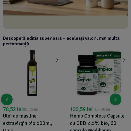
Descoperă ediția superioară – aceleași valori, mai multă
performanță
78,52
lei
133,59
lei
82,65
lei
162,00
lei
Ulei de masline
Hemp Complete Capsule
extravirgin bio 500ml,
cu CBD 2,5% bio, 60
Obio
capsule Medihemp