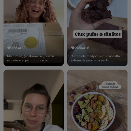
356
28
245
18
Mulțumim, @naturawl.ro, pentru
Curmalele medjool sunt o unealtă
încredere și pentru tot ce fa...
extrem de puternică pentru ...