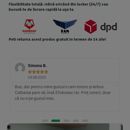
Flexibilitate totală: ridică oricând din locker (24/7) sau
bucură-te de livrare rapidă la ușa ta.
Poti returna acest produs gratuit in termen de 14 zile!
Simona B.





24.08.2025
Bun, dar pentru mine gustul e cam intens și ierbos.
D
Calitatea pare ok, însă îl folosesc rar. Preț corect, doar
l
că nu e pe gustul meu.
g
a