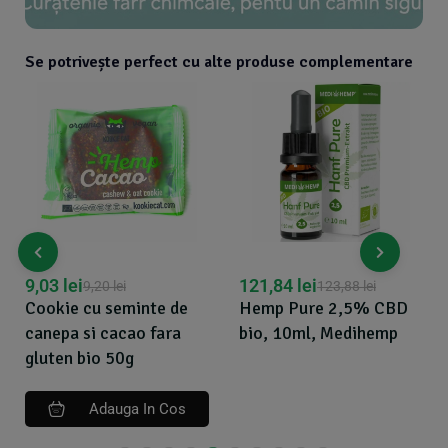
Se potrivește perfect cu alte produse complementare
9,03
lei
121,84
lei
9,20
lei
123,88
lei
Cookie cu seminte de
Hemp Pure 2,5% CBD
canepa si cacao fara
bio, 10ml, Medihemp
gluten bio 50g
Adauga In Cos