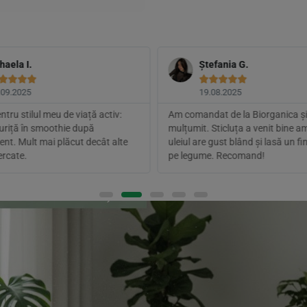
haela I.
Ștefania G.









.09.2025
19.08.2025
ntru stilul meu de viață activ:
Am comandat de la Biorganica și
guriță în smoothie după
mulțumit. Sticluța a venit bine a
nt. Mult mai plăcut decât alte
uleiul are gust blând și lasă un fi
cercate.
pe legume. Recomand!