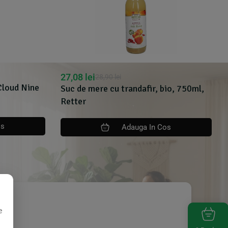
27,08
lei
28,90
lei
Cloud Nine
Suc de mere cu trandafir, bio, 750ml,
Retter
os
Adauga In Cos
e