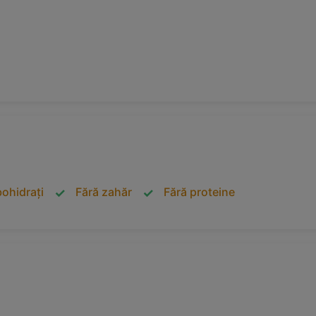
bohidrați
Fără zahăr
Fără proteine