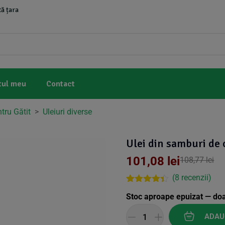
ă țara
tul meu
Contact
ntru Gătit
>
Uleiuri diverse
Ulei din samburi de 
101,08
lei
108,77
lei
(
8
recenzii)
Rated
7
4.29
Stoc aproape epuizat — do
out of 5
based on
customer
ADAU
ratings