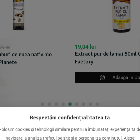
19,04
lei
,70
lei
Extract pur de lamai 50ml 
mburi de nuca nativ bio
Factory
Planete
Adauga In C
Respectăm confidențialitatea ta
dus
Folosim cookies și tehnologii similare pentru a îmbunătăți experiența ta d
navigare, a analiza traficul pe site și a personaliza conținutul. Alege