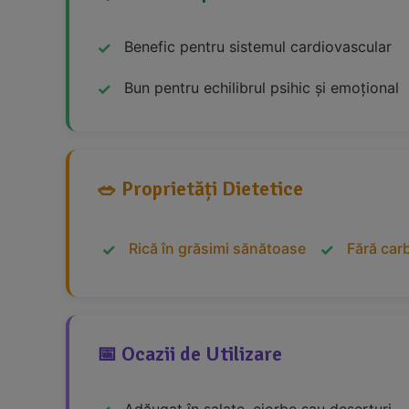
Benefic pentru sistemul cardiovascular
Bun pentru echilibrul psihic și emoțional
🥗 Proprietăți Dietetice
Rică în grăsimi sănătoase
Fără car
📅 Ocazii de Utilizare
Adăugat în salate, ciorbe sau deserturi