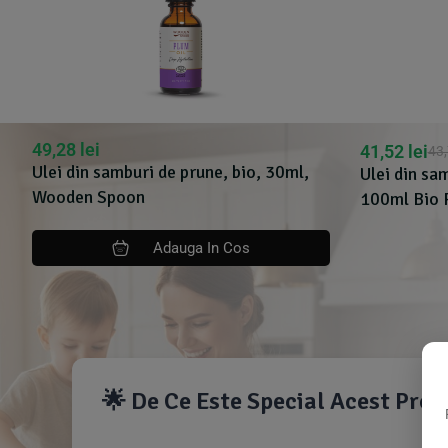
49,28
lei
41,52
lei
43
Ulei din samburi de prune, bio, 30ml,
Ulei din sa
Wooden Spoon
100ml Bio 
Adauga In Cos
🌟 De Ce Este Special Acest Pro