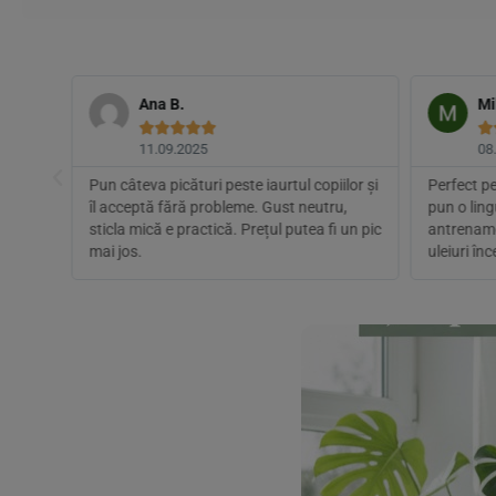
Ana B.
Mi






11.09.2025
08
coapte,
Pun câteva picături peste iaurtul copiilor și
Perfect pe
se de
îl acceptă fără probleme. Gust neutru,
pun o lin
e.
sticla mică e practică. Prețul putea fi un pic
antrename
mai jos.
uleiuri în