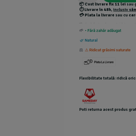
📦
Cost livrare fix 11 lei
sau
⏱️
Livrare în 48h
,
inclusiv
sâ
💳
Plata la livrare
sau cu
car
*Produsele foarte grele au costuri de transport
🌱
• Fără zahăr adăugat
🌿 Natural
⚖️
⚠️ Ridicat grăsimi saturate
Flexibilitate totală: ridică or
Poti returna acest produs grat