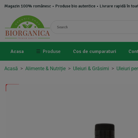
Magazin 100% românesc • Produse bio autentice • Livrare rapidă în toat
Acasa
☰
Produse
Cos de cumparaturi
Con
Acasă
>
Alimente & Nutriție
>
Uleiuri & Grăsimi
>
Uleiuri pe
-7%