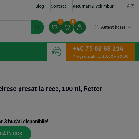
Blog
Contact
Returnari & Schimburi
0
0
Autentificare
+40 75 02 68 214
Program zilnic: 10:00 – 20:00
cirese presat la rece, 100ml, Retter
ar
3
bucăți disponibile!
GĂ ÎN COȘ