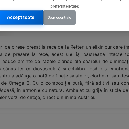
etăților
preferințele tale:
ității
Accept toate
Doar esențiale
 de cireșe presat la rece de la Retter, un elixir pur care îm
os de presare la rece, acest ulei își păstrează intacte to
e aduce aminte de razele blânde ale soarelui de dimineaț
sănătatea cardiovasculară și echilibrul psihic și emoțional.
pentru a adăuga o notă de finețe salatelor, ciorbelor sau des
ul de Omega 3. Cu o compoziție pură, fără aditivi sau con
oasă, în armonie cu natura. Ambalat cu grijă în sticle de st
or verzi de cireșe, direct din inima Austriei.