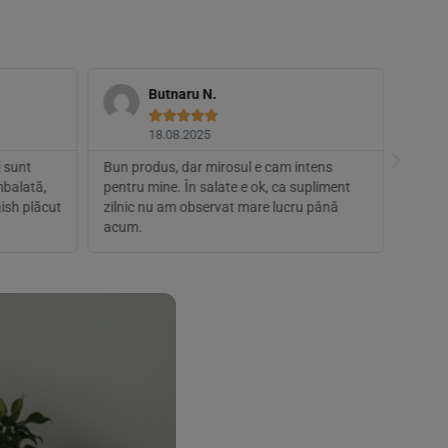
Butnaru N.





18.08.2025
 sunt
Bun produs, dar mirosul e cam intens
Îl fol
mbalată,
pentru mine. În salate e ok, ca supliment
dă o n
nish plăcut
zilnic nu am observat mare lucru până
încred
acum.