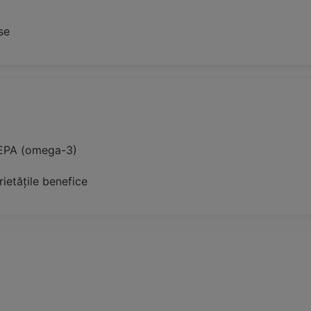
se
i EPA (omega-3)
ietățile benefice