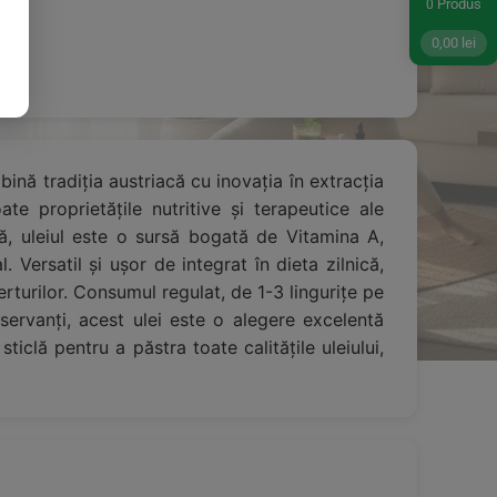
Produs
0
0,00
lei
bină tradiția austriacă cu inovația în extracția
ate proprietățile nutritive și terapeutice ale
ă, uleiul este o sursă bogată de Vitamina A,
 Versatil și ușor de integrat în dieta zilnică,
erturilor. Consumul regulat, de 1-3 lingurițe pe
servanți, acest ulei este o alegere excelentă
iclă pentru a păstra toate calitățile uleiului,