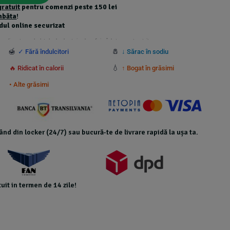
gratuit
pentru comenzi peste 150 lei
mbăta
!
dul online securizat
 suplimentare calculate la checkout și nu beneficiază de transport gratuit.
🍯
🧂
✓ Fără îndulcitori
↓ Sărac în sodiu
💧
🔥 Ridicat în calorii
↑ Bogat în grăsimi
• Alte grăsimi
icând din locker (24/7) sau bucură-te de livrare rapidă la ușa ta.
uit in termen de 14 zile!