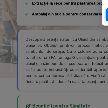
Extracție la rece pentru păstrarea propri
Ambalaj din sticlă pentru conservarea cal
Descoperă esența naturii cu Uleiul din sâmburi
uleiurilor. Obținut printr-un proces meticul
sâmburilor de cireșe. Cu o culoare aurie c
tocoferol și EPA (omega-3), esențiale pentru 
uleiul din sâmburi de cireșe poate fi folosit 
zi, îți poate îmbunătăți considerabil aport
pentru cei ce doresc să trăiască o viață sănăt
fiecare picătură aduce în casa ta esența undel
🌿 Beneficii pentru Sănătate