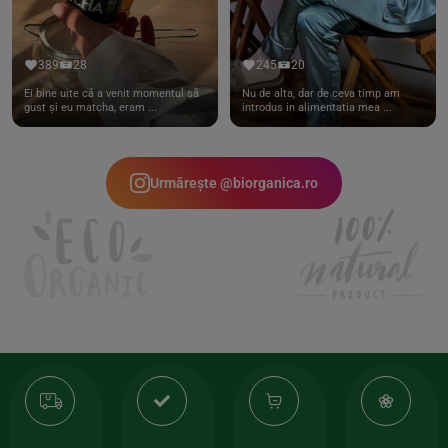
389
28
245
20
Ei bine uite că a venit momentul să
Nu de alta, dar de ceva timp am
gust și eu matcha, eram ...
introdus in alimentatia mea ...
Urmărește @biorganica.ro
Transport
Produse
-35%
10
gratuit
de
la
Or
calitate
prima
valoarea
Cert