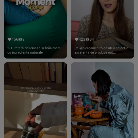
156
9
423
34
✨ O rețetă delicioasă și hrănitoare
Pe @biorganica.ro găsiți o selecție
cu ingrediente naturale ...
excelentă de produse nat...