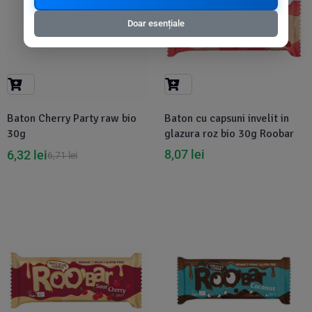
Doar esențiale
Baton Cherry Party raw bio
Baton cu capsuni invelit in
30g
glazura roz bio 30g Roobar
8,07
lei
6,32
lei
6,71
lei