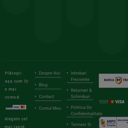
comanda
minima
și
Lucrăm
150lei
ate
doar
Foloseste
sele
cu
codul
pen
cei
BIOSTART
stilu
mai
tău
buni
de
furnizori
viaț
săn
Despre Noi
Intrebari
Plătești
Frecvente
așa cum îți
Blog
e mai
Returnari &
Contact
Schimburi
comod
Politica De
Contul Meu
Confidentialitate
Alegem cel
Termeni Si
mai rapid