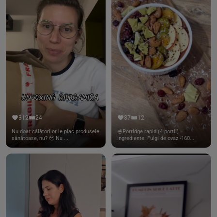
312
24
87
12
Nu doar călătorilor le plac produsele
🥣Porridge rapid (4 portii)
sănătoase, nu? 🥹 Nu ...
Ingrediente: Fulgi de ovaz -160...