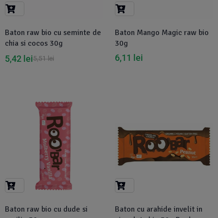
Suplimente Vegetale
(45)
›
👶 Îngrijire Bebe & Copii
Măsline
(14)
(2)
Baton raw bio cu seminte de
Baton Mango Magic raw bio
Vitamine & Minerale
(30)
chia si cocos 30g
30g
Oțet & Fermentație
›
🧴 Îngrijire Personală
(36)
(411)
6,11
lei
5,42
lei
5,51
lei
Super Alimente
›
🐕 Animale de Companie
(5)
(6)
›
🏠 Casa & Lifestyle
(340)
-2%
Baton raw bio cu dude si
Baton cu arahide invelit in