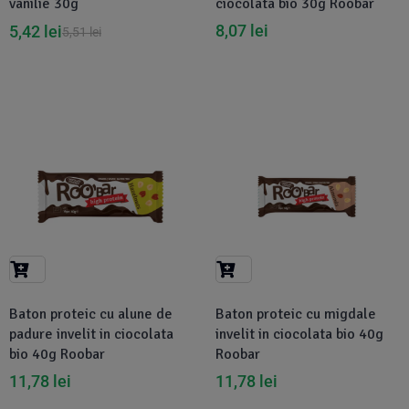
vanilie 30g
ciocolata bio 30g Roobar
8,07
lei
5,42
lei
5,51
lei
Baton proteic cu alune de
Baton proteic cu migdale
padure invelit in ciocolata
invelit in ciocolata bio 40g
bio 40g Roobar
Roobar
11,78
lei
11,78
lei