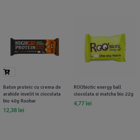
Disponibil in 1-2 zile
Baton proteic cu crema de
ROObiotic energy ball
arahide invelit in ciocolata
ciocolata si matcha bio 22g
bio 40g Roobar
4,77
lei
12,38
lei