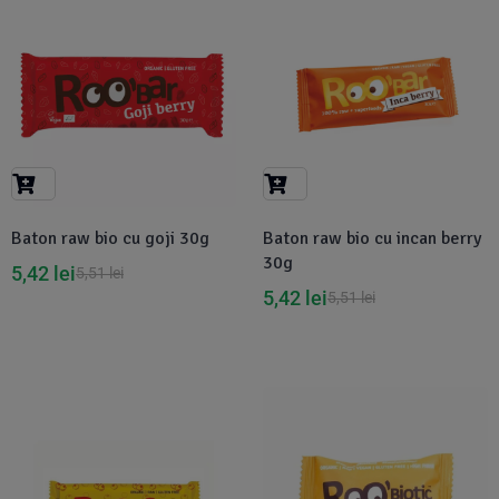
-2%
-2%
Baton raw bio cu goji 30g
Baton raw bio cu incan berry
30g
5,42
lei
5,51
lei
5,42
lei
5,51
lei
-2%
Disponibil in 1-2 zile