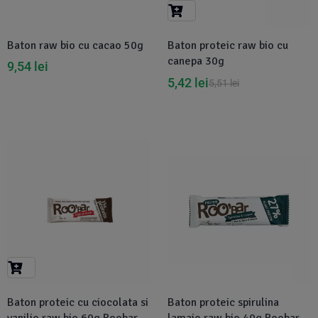
Baton raw bio cu cacao 50g
Baton proteic raw bio cu
canepa 30g
9,54
lei
5,42
lei
5,51
lei
-1%
Disponibil in 1-2 zile
Baton proteic cu ciocolata si
Baton proteic spirulina