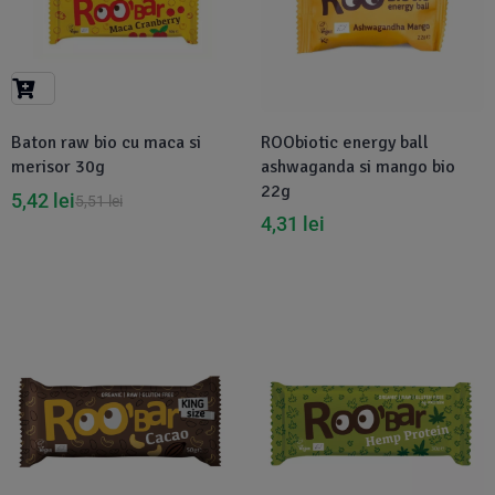
Baton raw bio cu maca si
ROObiotic energy ball
merisor 30g
ashwaganda si mango bio
22g
5,42
lei
5,51
lei
4,31
lei
Disponibil in 1-2 zile
-2%