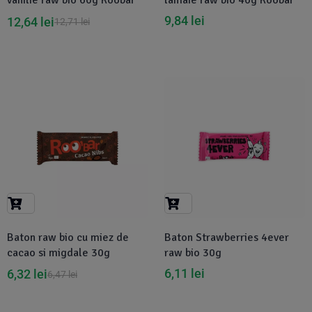
vanilie raw bio 60g Roobar
lamaie raw bio 40g Roobar
9,84
lei
12,64
lei
12,71
lei
-2%
Baton raw bio cu miez de
Baton Strawberries 4ever
cacao si migdale 30g
raw bio 30g
6,11
lei
6,32
lei
6,47
lei