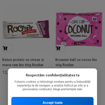
-1%
Baton proteic cu cirese si
Brownie ball cu cocos bio
maca raw bio 60g Roobar
40g Roobar
7,95
lei
12,64
lei
12,71
lei
Respectăm confidențialitatea ta
Folosim cookies și tehnologii similare pentru a îmbunătăți
experiența ta de navigare, a analiza traficul pe site și a
personaliza conținutul. Alege preferințele tale:
-6%
Accept toate