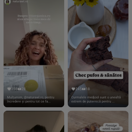
356
28
245
18
Mulțumim, @naturawl.ro, pentru
Curmalele medjool sunt o unealtă
încredere și pentru tot ce fa...
extrem de puternică pentru ...