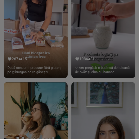
267
15
198
21
Dacă consumi produse fără gluten,
✨ Am pregătit o budincă delicioasă
pe @biorganica.ro găsești ...
de ovăz și chia cu banane...