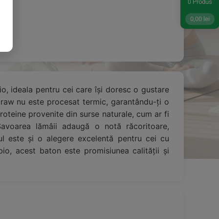
Produs
0
0,00
lei
o, ideala pentru cei care își doresc o gustare
on raw nu este procesat termic, garantându-ți o
roteine provenite din surse naturale, cum ar fi
avoarea lămâii adaugă o notă răcoritoare,
l este și o alegere excelentă pentru cei cu
 bio, acest baton este promisiunea calității și