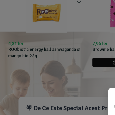
4,31
lei
7,95
lei
ROObiotic energy ball ashwaganda si
Brownie bal
mango bio 22g
🌟 De Ce Este Special Acest Pro