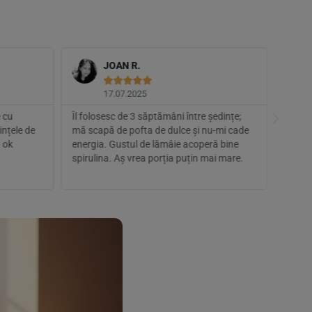
JOAN R.





17.07.2025
e cu
Îl folosesc de 3 săptămâni între ședințe;
Super 
ințele de
mă scapă de pofta de dulce și nu-mi cade
ridic
 ok
energia. Gustul de lămâie acoperă bine
spirulina. Aș vrea porția puțin mai mare.