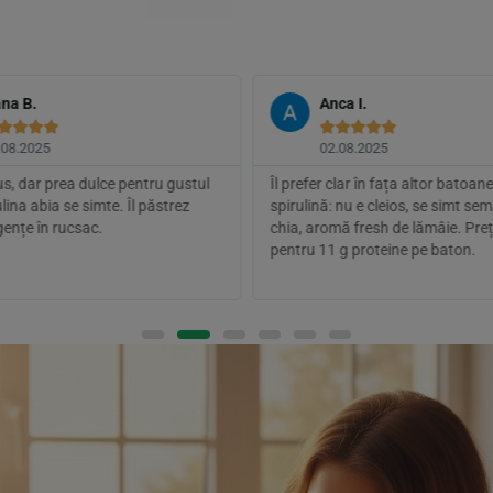
na B.
Anca I.









.08.2025
02.08.2025
s, dar prea dulce pentru gustul
Îl prefer clar în fața altor batoan
lina abia se simte. Îl păstrez
spirulină: nu e cleios, se simt sem
gențe în rucsac.
chia, aromă fresh de lămâie. Preț
pentru 11 g proteine pe baton.