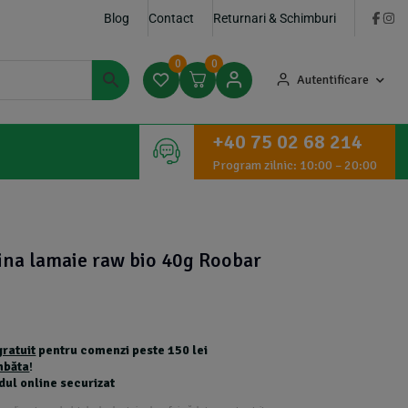
Blog
Contact
Returnari & Schimburi
0
0
Autentificare
+40 75 02 68 214
Program zilnic: 10:00 – 20:00
lina lamaie raw bio 40g Roobar
gratuit
pentru comenzi peste 150 lei
mbăta
!
dul online securizat