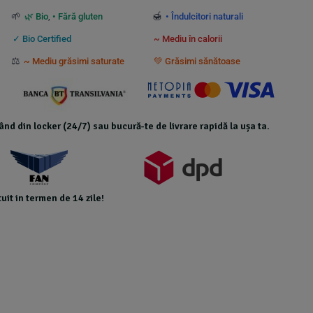
 suplimentare calculate la checkout și nu beneficiază de transport gratuit.
🌱
🍯
🌿 Bio
,
• Fără gluten
• Îndulcitori naturali
✓ Bio Certified
~ Mediu în calorii
⚖️
~ Mediu grăsimi saturate
💚 Grăsimi sănătoase
icând din locker (24/7) sau bucură-te de livrare rapidă la ușa ta.
uit in termen de 14 zile!