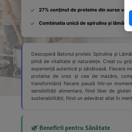
27% conținut de proteine din surse vege
Combinatia unică de spirulina și lămâie
Descoperă Batonul proteic Spirulina și Lămâi
plină de vitalitate și naturalețe. Creat cu gr
experiență autentică și sănătoasă. Fiecare mu
proteina de orez și cea de mazăre, compl
transformând fiecare pauză într-un moment
sensibilități alimentare, fiind liber de glute
sustenabilității, fiind un adevărat aliat în men
🌿 Beneficii pentru Sănătate