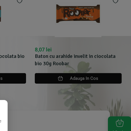
8,07
lei
iocolata bio
Baton cu arahide invelit in ciocolata
bio 30g Roobar
os
Adauga In Cos
e