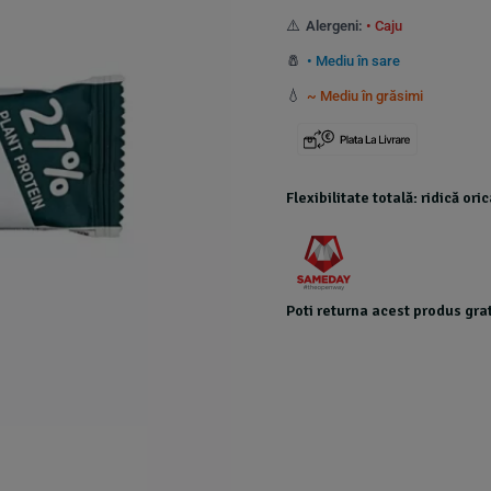
*Produsele foarte grele au costuri de transport
customer
⚠️
Alergeni:
• Caju
ratings
🧂
• Mediu în sare
💧
~ Mediu în grăsimi
Flexibilitate totală: ridică or
Poti returna acest produs grat