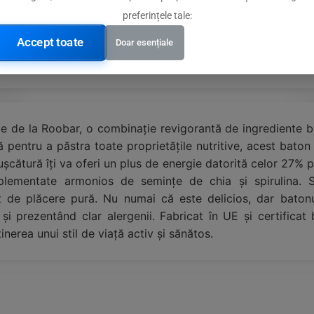
preferințele tale:
tale
Accept toate
Doar esențiale
e de la Roobar, o combinație revigorantă de ingrediente bi
ijă pentru a păstra toate proprietățile nutritive, acest bat
șcătură îți va oferi un plus de energie datorită celor 27% p
ementate armonios de semințe de chia și spirulina. S
 de plăcere pură. Nu numai că este delicios, dar batonu
n și prezentând clar alergenii. Fabricat în UE și certificat
ținerea unui stil de viață activ și sănătos.