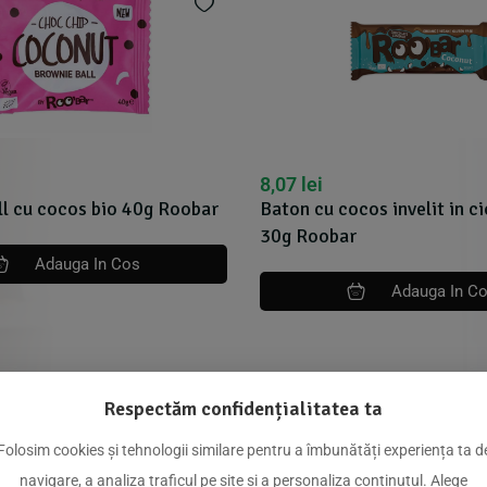
8,07
lei
l cu cocos bio 40g Roobar
Baton cu cocos invelit in c
30g Roobar
Adauga In Cos
Adauga In C
Respectăm confidențialitatea ta
dus
Folosim cookies și tehnologii similare pentru a îmbunătăți experiența ta d
navigare, a analiza traficul pe site și a personaliza conținutul. Alege