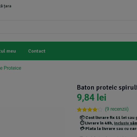
ă țara
tul meu
Contact
e Proteice
Baton proteic spiru
9,84
lei
(
9
recenzii)
Rated
8
📦
Cost livrare fix 11 lei
sau
4.00
out
⏱️
Livrare în 48h
,
inclusiv
sâ
of 5
💳
Plata la livrare
sau cu
car
based
on