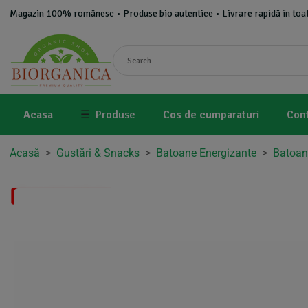
Magazin 100% românesc • Produse bio autentice • Livrare rapidă în toat
Acasa
☰
Produse
Cos de cumparaturi
Con
Acasă
>
Gustări & Snacks
>
Batoane Energizante
>
Batoan
Disponibil in 1-2 zile