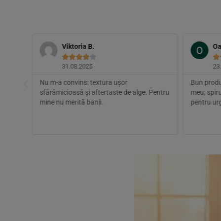
Viktoria B.
Oa






31.08.2025
23
nt
Nu m-a convins: textura ușor
Bun produ
 (orez
sfărâmicioasă și aftertaste de alge. Pentru
meu; spiru
e/100
mine nu merită banii.
pentru ur
 pe