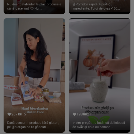
Nu doar călătorilor le plac produsele
🥣Porridge rapid (4 portii)
sănătoase, nu? 🥹 Nu ...
Ingrediente: Fulgi de ovaz -160...
267
15
198
21
Dacă consumi produse fără gluten,
✨ Am pregătit o budincă delicioasă
pe @biorganica.ro găsești ...
de ovăz și chia cu banane...