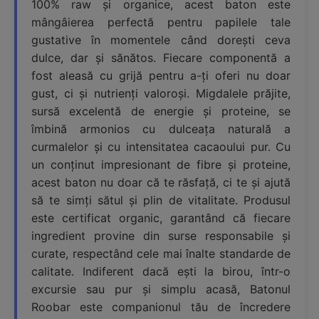
100% raw și organice, acest baton este
mângâierea perfectă pentru papilele tale
gustative în momentele când dorești ceva
dulce, dar și sănătos. Fiecare componentă a
fost aleasă cu grijă pentru a-ți oferi nu doar
gust, ci și nutrienți valoroși. Migdalele prăjite,
sursă excelentă de energie și proteine, se
îmbină armonios cu dulceața naturală a
curmalelor și cu intensitatea cacaoului pur. Cu
un conținut impresionant de fibre și proteine,
acest baton nu doar că te răsfață, ci te și ajută
să te simți sătul și plin de vitalitate. Produsul
este certificat organic, garantând că fiecare
ingredient provine din surse responsabile și
curate, respectând cele mai înalte standarde de
calitate. Indiferent dacă ești la birou, într-o
excursie sau pur și simplu acasă, Batonul
Roobar este companionul tău de încredere