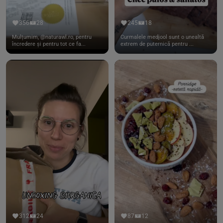
356
28
245
18
Mulțumim, @naturawl.ro, pentru
Curmalele medjool sunt o unealtă
încredere și pentru tot ce fa...
extrem de puternică pentru ...
312
24
87
12