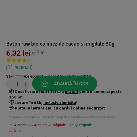
Suplimente Vegetale
(45)
›
👶 Îngrijire Bebe & Copii
Măsline
(14)
(2)
Vitamine & Minerale
(30)
Oțet & Fermentație
›
🧴 Îngrijire Personală
(36)
(411)
Baton raw bio cu miez de cacao si migdale 30g
Super Alimente
›
🐕 Animale de Companie
(5)
(6)
6,32
lei
6,47
lei
›
🏠 Casa & Lifestyle
(
11
recenzii)
Rated
10
4.40
(340)
out of 5
Stoc aproape epuizat — doar
7
bucăți disponibile!
based on
customer
ADAUGĂ ÎN COȘ
ratings
📦
Cost livrare fix 11 lei
sau
gratuit
pentru comenzi peste
150 lei
⏱️
Livrare în 48h
,
inclusiv
sâmbăta
!
💳
Plata la livrare
sau cu
cardul online securizat
*Produsele foarte grele au costuri de transport suplimentare calculate la checkout și nu
beneficiază de transport gratuit.
⚠️
Alergeni:
🥜 Arahide
,
🌰 Migdale
,
🌱
🍃 Organic
🥜 Nuci