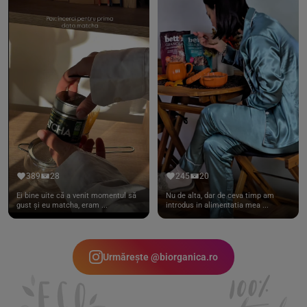
389
28
245
20
Ei bine uite că a venit momentul să
Nu de alta, dar de ceva timp am
gust și eu matcha, eram ...
introdus in alimentatia mea ...
Urmărește @biorganica.ro