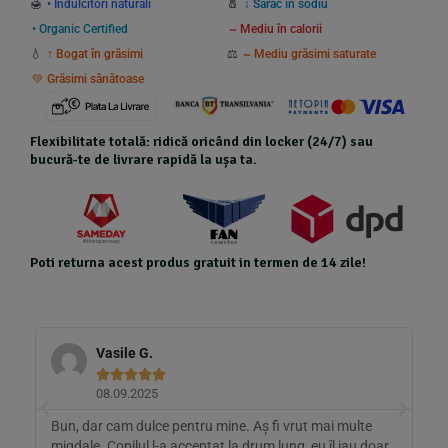
🍯
• Îndulcitori naturali
🧂
↓ Sărac în sodiu
• Organic Certified
~ Mediu în calorii
💧
↑ Bogat în grăsimi
⚖️
~ Mediu grăsimi saturate
💚 Grăsimi sănătoase
Flexibilitate totală: ridică oricând din locker (24/7) sau
bucură-te de livrare rapidă la ușa ta.
Poti returna acest produs gratuit in termen de 14 zile!
Vasile G.





08.09.2025
Bun, dar cam dulce pentru mine. Aș fi vrut mai multe
C
migdale. Copilul l-a acceptat la drum lung, eu îl iau doar
c