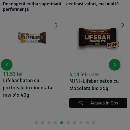
Descoperă ediția superioară – aceleași valori, mai multă
performanță
11,53
lei
6,14
lei
7,00
lei
Lifebar baton cu
MINI-Lifebar baton cu
portocale in ciocolata
ciocolata bio 25g
raw bio 40g
Adauga In Cos