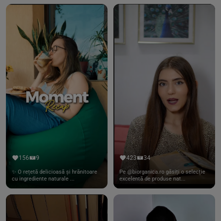
156
9
423
34
✨ O rețetă delicioasă și hrănitoare
Pe @biorganica.ro găsiți o selecție
cu ingrediente naturale ...
excelentă de produse nat...