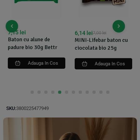
7,15
lei
6,14
lei
7,00
lei
Baton cu alune de
MINI-Lifebar baton cu
padure bio 30g Bettr
ciocolata bio 25g
Adauga In Cos
Adauga In Cos
SKU:
3800225477949