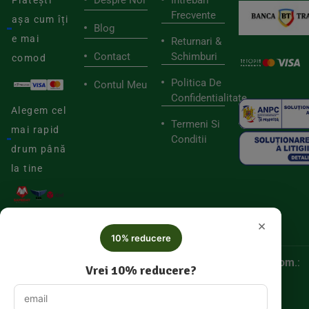
Frecvente
așa cum îți
Blog
e mai
Returnari &
Contact
Schimburi
comod
Politica De
Contul Meu
Confidentialitate
Alegem cel
Termeni Si
mai rapid
Conditii
drum până
la tine
×
10% reducere
© 2025
Biorganica RETAIL SRL,
CUI:
52060536, Reg. Com
.:
Vrei 10% reducere?
J/2025/046877005