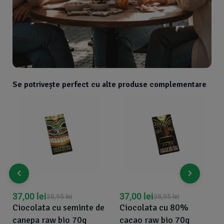
Se potrivește perfect cu alte produse complementare
37,00
lei
37,00
lei
38,95
lei
38,95
lei
Ciocolata cu seminte de
Ciocolata cu 80%
canepa raw bio 70g
cacao raw bio 70g