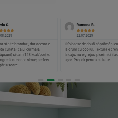
lviu S.
Ramona B.









.08.2025
22.07.2025
t și alte branduri, dar acesta e
Îl folosesc de două săptămâni c
etă curată (caju, curmale,
la drum cu copilul. Textura e cr
ăpșuni) și cam 128 kcal/porție.
la caju, nu e grețos și cei mici îl 
ingredientelor se simte; perfect
ușor. Preț ok pentru calitate.
gări ușoare.