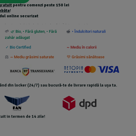
gratuit
pentru comenzi peste 150 lei
mbăta
!
dul online securizat
 suplimentare calculate la checkout și nu beneficiază de transport gratuit.
🌱
🍯
🌿 Bio
,
• Fără gluten
,
• Fără
• Îndulcitori naturali
zahăr adăugat
✓ Bio Certified
~ Mediu în calorii
⚖️
~ Mediu grăsimi saturate
💚 Grăsimi sănătoase
icând din locker (24/7) sau bucură-te de livrare rapidă la ușa ta.
uit in termen de 14 zile!