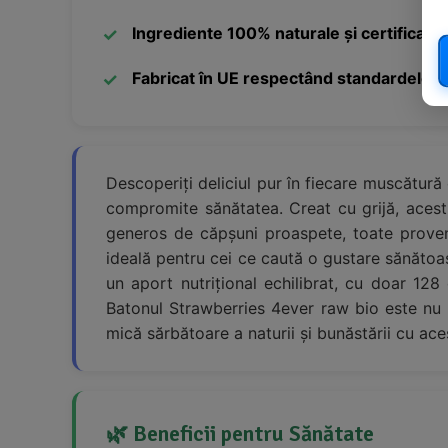
Ingrediente 100% naturale și certificate
Fabricat în UE respectând standardele îna
Descoperiți deliciul pur în fiecare muscătură
compromite sănătatea. Creat cu grijă, acest
generos de căpșuni proaspete, toate proveni
ideală pentru cei ce caută o gustare sănătoas
un aport nutrițional echilibrat, cu doar 12
Batonul Strawberries 4ever raw bio este nu d
mică sărbătoare a naturii și bunăstării cu aces
🌿 Beneficii pentru Sănătate