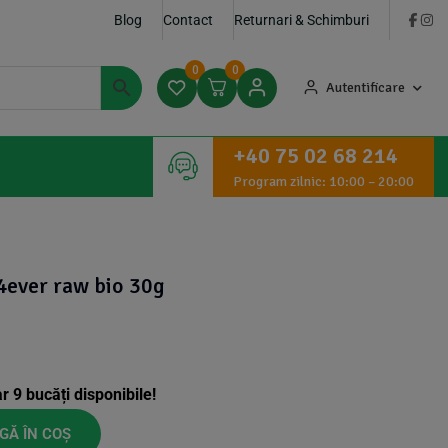
Blog
Contact
Returnari & Schimburi
0
0
Autentificare
+40 75 02 68 214
Program zilnic: 10:00 – 20:00
4ever raw bio 30g
ar
9
bucăți disponibile!
GĂ ÎN COȘ