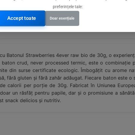
preferințele tale:
 ecologic
Accept toate
Doar esențiale
lte de calitate
 cu Batonul Strawberries 4ever raw bio de 30g, o experiență
 baton crud, never processed termic, este o combinație p
te din surse certificate ecologic. Îmbogățit cu arome na
ă, fără gluten și fără zahăr adăugat. Fiecare baton este o s
8 de calorii per porție de 30g. Fabricat în Uniunea Europe
oar un răsfăț pentru papile, dar și o promisiune a sănătăț
t snack delicios și nutritiv.