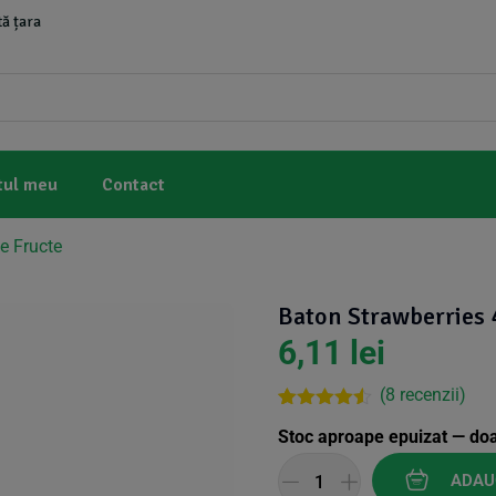
ă țara
tul meu
Contact
e Fructe
Baton Strawberries 
6,11
lei
(
8
recenzii)
Rated
7
4.43
Stoc aproape epuizat — do
out of 5
based on
customer
ADAU
ratings