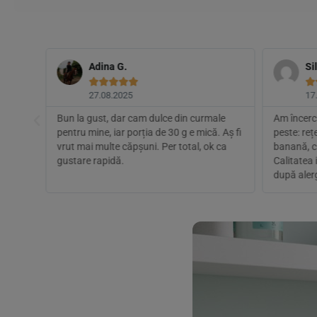
Adina G.
Si






27.08.2025
17
re
Bun la gust, dar cam dulce din curmale
Am încerca
e între
pentru mine, iar porția de 30 g e mică. Aș fi
peste: reț
i și l-
vrut mai multe căpșuni. Per total, ok ca
banană, c
gustare rapidă.
Calitatea 
după aler