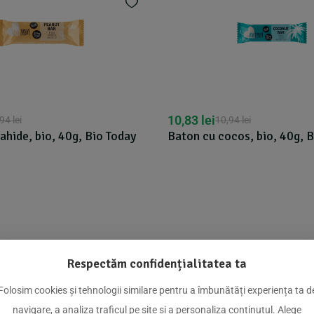
10,83
lei
10,83
lei
10,94
lei
10,94
lei
Baton cu cocos, bio, 40g, Bio Today
Baton cu carame
Respectăm confidențialitatea ta
dus
Folosim cookies și tehnologii similare pentru a îmbunătăți experiența ta d
navigare, a analiza traficul pe site și a personaliza conținutul. Alege