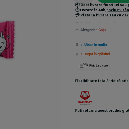
📦
Cost livrare fix 11 lei
sau
⏱️
Livrare în 48h
,
inclusiv
sâ
💳
Plata la livrare
sau cu
car
*Produsele foarte grele au costuri de transport
⚠️
Alergeni:
• Caju
🧂
↓ Sărac în sodiu
💧
↑ Bogat în grăsimi
Flexibilitate totală: ridică or
Poti returna acest produs grat