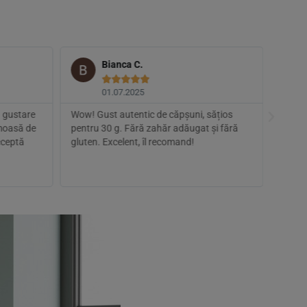
Bianca C.





01.07.2025
a gustare
Wow! Gust autentic de căpșuni, sățios
Am com
emoasă de
pentru 30 g. Fără zahăr adăugat și fără
prompt
acceptă
gluten. Excelent, îl recomand!
ședinț
am re