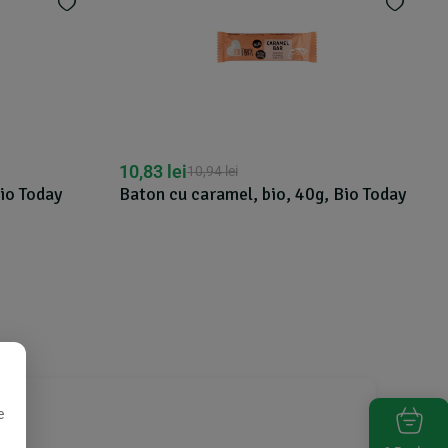
11,50
lei
13,00
lei
l, bio, 40g, Bio Today
Baton cu ovaz si arahide fara gl
bio, 50g Alnavit
e