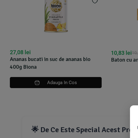
10,83
lei
10,94
lei
anas bio
Baton cu arahide, bio, 40g, Bio Today
os
🌟 De Ce Este Special Acest Pro