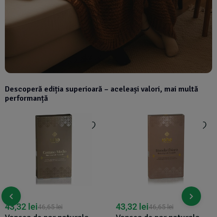
Descoperă ediția superioară – aceleași valori, mai multă
performanță
43,32
lei
43,32
lei
46,65
lei
46,65
lei