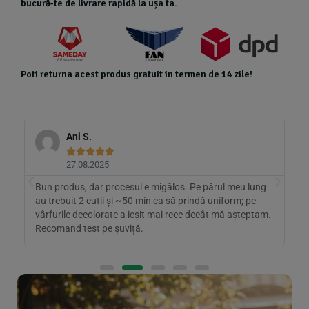
bucură-te de livrare rapidă la ușa ta.
Poti returna acest produs gratuit in termen de 14 zile!
Ani S.
ANDREI








27.08.2025
19.08.20
rodus, dar procesul e migălos. Pe părul meu lung
Compoziția e cu
ebuit 2 cutii și ~50 min ca să prindă uniform; pe
de campeche, z
rile decolorate a ieșit mai rece decât mă așteptam.
prinde pe bază m
and test pe șuviță.
folosesc apoi b