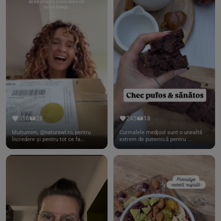
356
28
245
18
Mulțumim, @naturawl.ro, pentru
Curmalele medjool sunt o unealtă
încredere și pentru tot ce fa...
extrem de puternică pentru ...