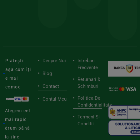
pen
cei
BIOSTART
stilu
mai
tău
buni
de
furnizori
viaț
săn
Despre Noi
Intrebari
Plătești
Frecvente
așa cum îți
Blog
e mai
Returnari &
Contact
Schimburi
comod
Politica De
Contul Meu
Confidentialitate
Alegem cel
Termeni Si
mai rapid
Conditii
drum până
la tine