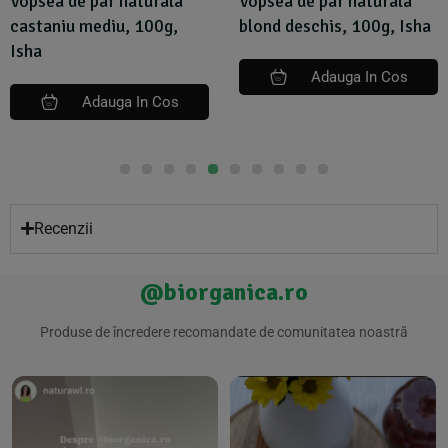
Vopsea de par naturala
Vopsea de par naturala
blond deschis, 100g, Isha
blond -miere- 100g, Isha
Adauga In Cos
Adauga In Cos
Recenzii
@biorganica.ro
Produse de încredere recomandate de comunitatea noastră