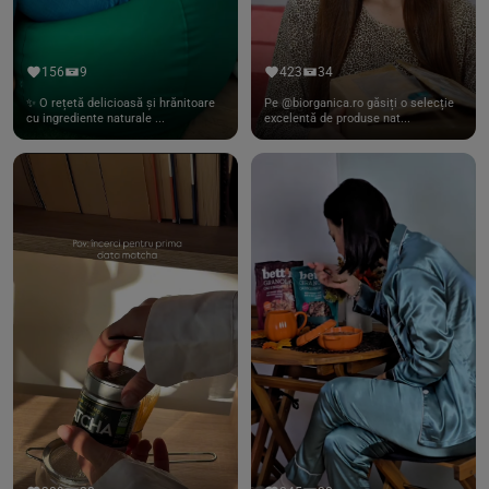
156
9
423
34
✨ O rețetă delicioasă și hrănitoare
Pe @biorganica.ro găsiți o selecție
cu ingrediente naturale ...
excelentă de produse nat...