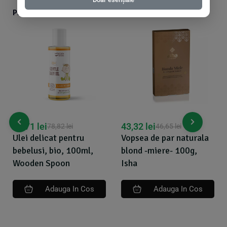
Produse din aceeasi categorie cu produsul ales
43,32
lei
116,42
lei
46,65
lei
117,79
lei
Vopsea de par naturala
Sapun de ras cu ulei de
blond -miere- 100g,
masline si dafin, 100g,
Isha
Isha
Adauga In Cos
Adauga In Cos