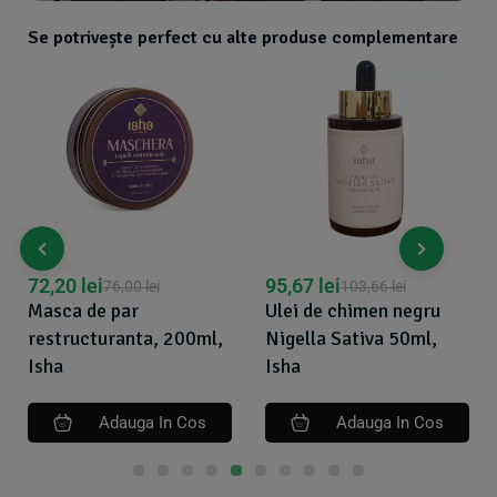
Se potrivește perfect cu alte produse complementare
56,55
lei
95,67
lei
103,66
lei
Ulei de neem bio, 50ml,
Ulei de chimen negru
Isha
Nigella Sativa 50ml,
Isha
Adauga In Cos