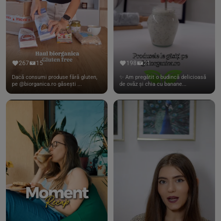
267
15
198
21
Dacă consumi produse fără gluten,
✨ Am pregătit o budincă delicioasă
pe @biorganica.ro găsești ...
de ovăz și chia cu banane...