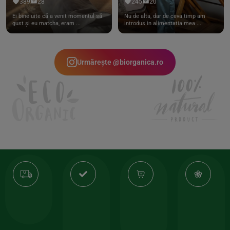
389
28
245
20
Ei bine uite că a venit momentul să
Nu de alta, dar de ceva timp am
gust și eu matcha, eram ...
introdus in alimentatia mea ...
Urmărește @biorganica.ro
Transport
Produse
-35%
10
gratuit
de
la
Or
calitate
prima
valoarea
Cert
comanda
minima
și
Lucrăm
150lei
ate
doar
Foloseste
sele
cu
codul