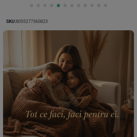
SKU:
8055277360823