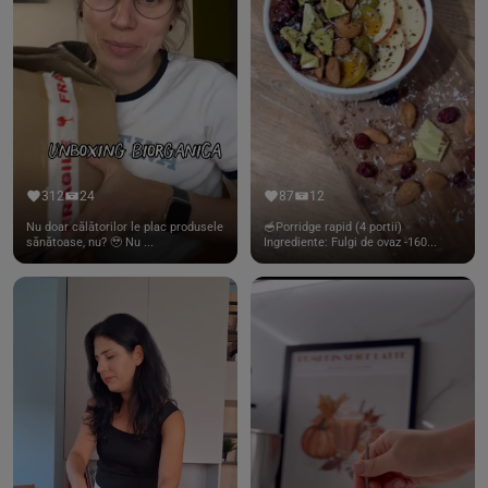
312
24
87
12
Nu doar călătorilor le plac produsele
🥣Porridge rapid (4 portii)
sănătoase, nu? 🥹 Nu ...
Ingrediente: Fulgi de ovaz -160...