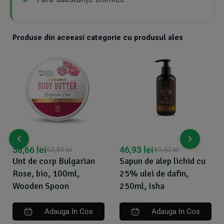
Produse din aceeasi categorie cu produsul ales
58,66
lei
46,93
lei
63,45
lei
49,40
lei
Unt de corp Bulgarian
Sapun de alep lichid cu
Rose, bio, 100ml,
25% ulei de dafin,
Wooden Spoon
250ml, Isha
Adauga In Cos
Adauga In Cos