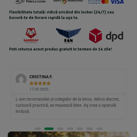
Flexibilitate totală: ridică oricând din locker (24/7) sau
bucură-te de livrare rapidă la ușa ta.
Poti returna acest produs gratuit in termen de 14 zile!
CRISTINA F.





17.09.2025
L-am recomandat și colegelor de la birou. Miros discret,
A
cutioară practică, se masează bine. Aș vrea o spatulă
U
inclusă.
m