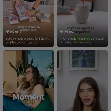
267
15
198
21
Dacă consumi produse fără gluten,
✨ Am pregătit o budincă delicioasă
pe @biorganica.ro găsești ...
de ovăz și chia cu banane...