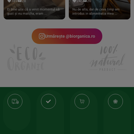
389
28
245
20
Ei bine uite că a venit momentul să
Nu de alta, dar de ceva timp am
gust și eu matcha, eram ...
introdus in alimentatia mea ...
Urmărește @biorganica.ro
Transport
Produse
-35%
10
gratuit
de
la
Or
calitate
prima
valoarea
Cert
comanda
minima
și
Lucrăm
150lei
ate
doar
Foloseste
sele
cu
codul