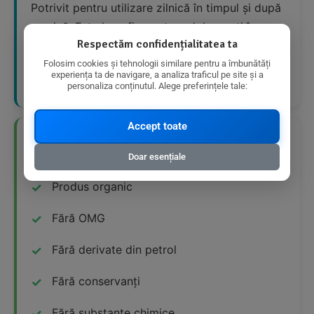
Potrivit pentru utilizare zilnică în timpul și după
sarcină. Este benefic pentru adolescenți în
Respectăm confidențialitatea ta
timpul creșterii rapide. Se aplică pe zona
afectată după duș și se masează ușor în piele
Folosim cookies și tehnologii similare pentru a îmbunătăți
experiența ta de navigare, a analiza traficul pe site și a
până la absorbția completă.
personaliza conținutul. Alege preferințele tale:
Accept toate
👍 Avantaje Nutriționale
Doar esențiale
Produs organic
Fără OMG
Fără derivate din petrol
Fără conservanți
Fără substanțe chimice