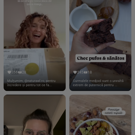
356
28
245
18
Mulțumim, @naturawl.ro, pentru
Curmalele medjool sunt o unealtă
încredere și pentru tot ce fa...
extrem de puternică pentru ...