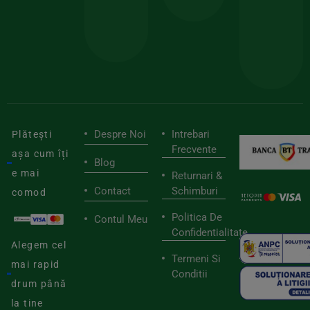
pen
cei
BIOSTART
stilu
mai
tău
buni
de
furnizori
viaț
săn
Despre Noi
Intrebari
Plătești
Frecvente
așa cum îți
Blog
e mai
Returnari &
Contact
Schimburi
comod
Politica De
Contul Meu
Confidentialitate
Alegem cel
Termeni Si
mai rapid
Conditii
drum până
la tine