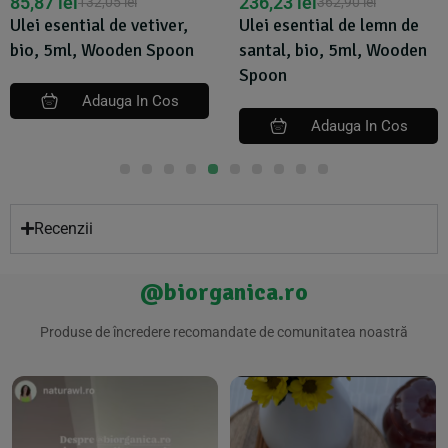
85,87
lei
236,23
lei
132,05
lei
362,90
lei
Ulei esential de vetiver,
Ulei esential de lemn de
bio, 5ml, Wooden Spoon
santal, bio, 5ml, Wooden
Spoon
Adauga In Cos
Adauga In Cos
Recenzii
@biorganica.ro
Produse de încredere recomandate de comunitatea noastră