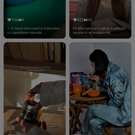
156
9
423
34
✨ O rețetă delicioasă și hrănitoare
Pe @biorganica.ro găsiți o selecție
cu ingrediente naturale ...
excelentă de produse nat...