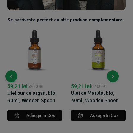
Se potrivește perfect cu alte produse complementare
59,21
lei
59,21
lei
62,60
lei
62,60
lei
Ulei pur de argan, bio,
Ulei de Marula, bio,
30ml, Wooden Spoon
30ml, Wooden Spoon
Adauga In Cos
Adauga In Cos