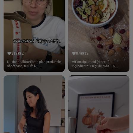
312
24
87
12
Nu doar călătorilor le plac produsele
🥣Porridge rapid (4 portii)
sănătoase, nu? 🥹 Nu ...
Ingrediente: Fulgi de ovaz -160...