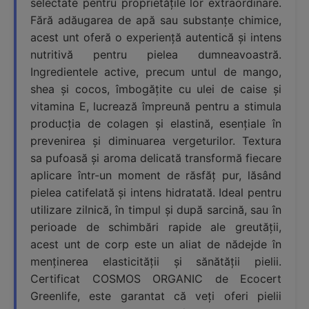
selectate pentru proprietățile lor extraordinare.
Fără adăugarea de apă sau substanțe chimice,
acest unt oferă o experiență autentică și intens
nutritivă pentru pielea dumneavoastră.
Ingredientele active, precum untul de mango,
shea și cocos, îmbogățite cu ulei de caise și
vitamina E, lucrează împreună pentru a stimula
producția de colagen și elastină, esențiale în
prevenirea și diminuarea vergeturilor. Textura
sa pufoasă și aroma delicată transformă fiecare
aplicare într-un moment de răsfăț pur, lăsând
pielea catifelată și intens hidratată. Ideal pentru
utilizare zilnică, în timpul și după sarcină, sau în
perioade de schimbări rapide ale greutății,
acest unt de corp este un aliat de nădejde în
menținerea elasticității și sănătății pielii.
Certificat COSMOS ORGANIC de Ecocert
Greenlife, este garantat că veți oferi pielii