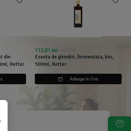
112,81
lei
118,75
lei
t din
Esenta de ghimbir, fermentata, bio,
0ml, Retter
500ml, Retter
os
Adauga In Cos
e