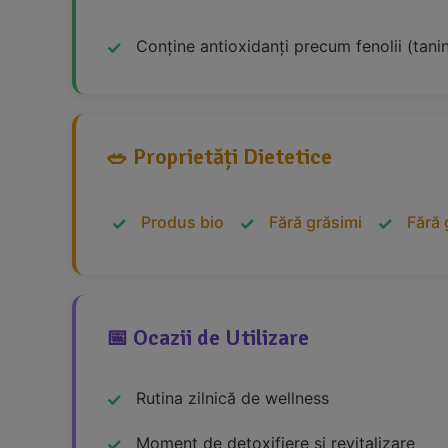
Conține antioxidanți precum fenolii (tanin
🥗 Proprietăți Dietetice
Produs bio
Fără grăsimi
Fără 
📅 Ocazii de Utilizare
Rutina zilnică de wellness
Moment de detoxifiere și revitalizare