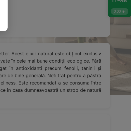
Produs
0
0,00
lei
tter. Acest elixir natural este obținut exclusiv
ivate în cele mai bune condiții ecologice. Fără
at în antioxidanți precum fenolii, taninii și
are de bine generală. Nefiltrat pentru a păstra
 wellness. Este recomandat a se consuma între
aduce în casa dumneavoastră un strop de natură