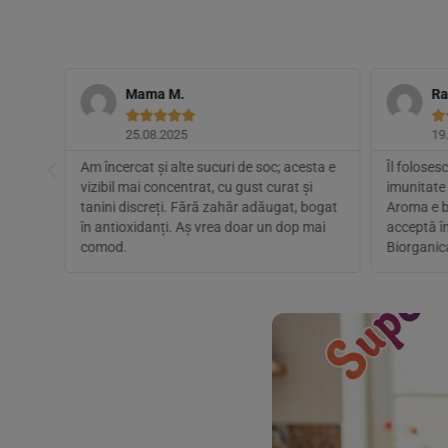
Mama M.
Ra






25.08.2025
19
bei
Am încercat și alte sucuri de soc; acesta e
Îl folose
e din
vizibil mai concentrat, cu gust curat și
imunitate 
dere
tanini discreți. Fără zahăr adăugat, bogat
Aroma e bo
ru
în antioxidanți. Aș vrea doar un dop mai
acceptă î
comod.
Biorganic