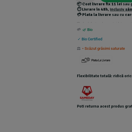
📦
Cost livrare fix 11 lei
sau
⏱️
Livrare în 48h
,
inclusiv
sâ
💳
Plata la livrare
sau cu
car
*Produsele foarte grele au costuri de transport
🌱
🌿 Bio
✓ Bio Certified
⚖️
• Scăzut grăsimi saturate
Flexibilitate totală: ridică or
Poti returna acest produs grat