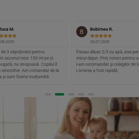
luca M.
Bobirnea R.









.08.2025
20.07.2025
sc de 3 săptămâni pentru
Îl beau diluat 2/3 cu apă, iese per
în sezonul rece: 150 ml pe zi.
micul dejun. Preț corect pentru ca
gată, nu siropoasă. Copilul îl
l-am recomandat și colegilor de la
n smoothie. Am comandat de la
Livrarea a fost rapidă.
a și sunt foarte mulțumită.