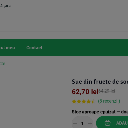
ă țara
tul meu
Contact
cte
Suc din fructe de so
62,70
lei
64,29
lei
(
8
recenzii)
Rated
8
4.38
Stoc aproape epuizat — do
out of 5
based on
customer
ADAU
ratings