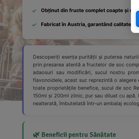
Obținut din fructe complet coapte și sele
Fabricat în Austria, garantând calitatea 
Descoperiți esența purității și puterea naturii
prin presarea atentă a fructelor de soc compl
adaosuri sau modificări, sucul nostru promi
flavonoidele, acest suc reprezintă o alegere e
toate proprietățile benefice, sucul de soc 
150ml și 200ml zilnic, pur sau diluat cu apă.
nealterată, îmbuteliată într-un ambalaj ecolog
🌿 Beneficii pentru Sănătate