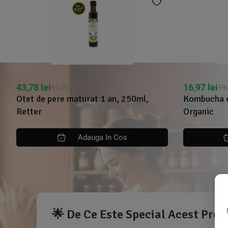
43,78
lei
16,97
lei
62,70
lei
19
Otet de pere maturat 1 an, 250ml,
Kombucha cu
Retter
Organic
Adauga In Cos
🌟 De Ce Este Special Acest Pro