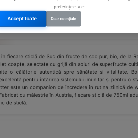
preferințele tale:
ctate cu grijă
Accept toate
Doar esențiale
superioară
 în fiecare sticlă de Suc din fructe de soc pur, bio, de la Re
et coapte, selectate cu grijă din soiuri de superfructe cult
te o călătorie autentică spre sănătate și vitalitate. Bog
xcelentă pentru întărirea sistemului imunitar și pentru o st
Retter este un companion de încredere în rutina zilnică de
 Fabricat cu măiestrie în Austria, fiecare sticlă de 750ml 
ic de sticlă.