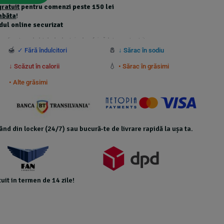
gratuit
pentru comenzi peste 150 lei
mbăta
!
dul online securizat
 suplimentare calculate la checkout și nu beneficiază de transport gratuit.
🍯
🧂
✓ Fără îndulcitori
↓ Sărac în sodiu
💧
↓ Scăzut în calorii
• Sărac în grăsimi
• Alte grăsimi
icând din locker (24/7) sau bucură-te de livrare rapidă la ușa ta.
uit in termen de 14 zile!