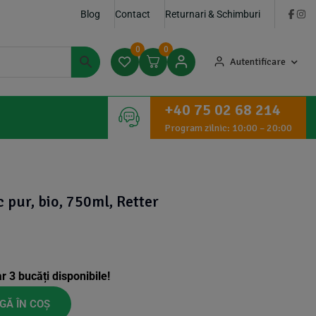
Blog
Contact
Returnari & Schimburi
0
0
Autentificare
+40 75 02 68 214
Program zilnic: 10:00 – 20:00
c pur, bio, 750ml, Retter
ar
3
bucăți disponibile!
GĂ ÎN COȘ