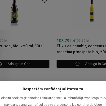
103,79
lei
,95
lei
109,25
lei
 soc, bio, 750 ml, Vita
Elixir de ghimbir, concentra
radacina proaspata bio, 50
Adauga In Cos
Adauga In C
Respectăm confidențialitatea ta
dus
Folosim cookies și tehnologii similare pentru a îmbunătăți experiența ta d
navigare, a analiza traficul pe site și a personaliza conținutul. Alege