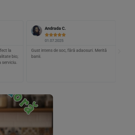
Andrada C.





01.07.2025
fect la
Gust intens de soc, fără adaosuri. Merită
Bun, d
litate bio;
banii.
simplu
 serviciu.
sticlă
par ci
toți.