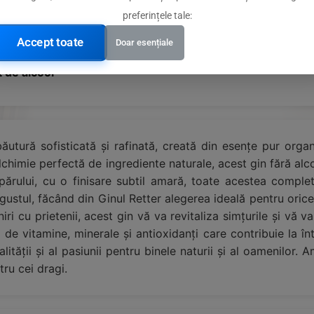
preferințele tale:
Accept toate
Doar esențiale
 de alcool
băutură sofisticată și rafinată, creată din esențe pur org
alchimie perfectă de ingrediente naturale, acest gin fără al
enupărului, cu o finisare subtil amară, toate acestea comp
stul, făcând din Ginul Retter alegerea ideală pentru orice m
iri cu prietenii, acest gin vă va revitaliza simțurile și vă v
 de vitamine, minerale și antioxidanți care contribuie la înt
ității și al pasiunii pentru binele naturii și al oamenilor. 
tru cei dragi.