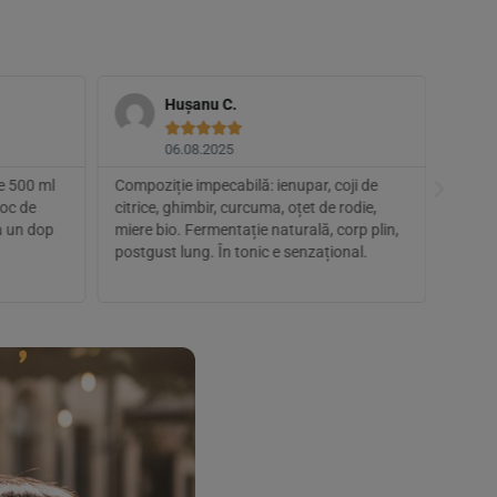
Hușanu C.





06.08.2025
de 500 ml
Compoziție impecabilă: ienupar, coji de
Am înc
loc de
citrice, ghimbir, curcuma, oțet de rodie,
acesta
ea un dop
miere bio. Fermentație naturală, corp plin,
elegan
postgust lung. În tonic e senzațional.
Livrar