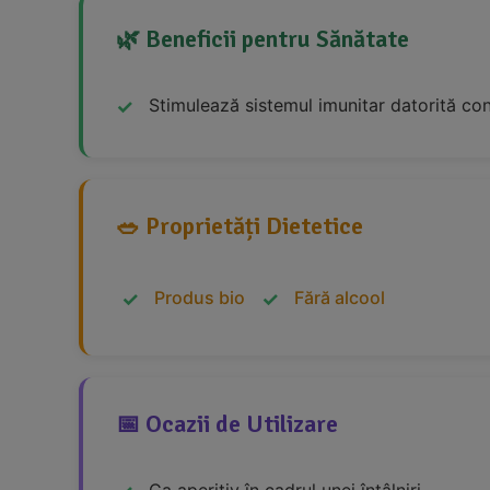
🌿 Beneficii pentru Sănătate
Stimulează sistemul imunitar datorită conț
🥗 Proprietăți Dietetice
Produs bio
Fără alcool
📅 Ocazii de Utilizare
Ca aperitiv în cadrul unei întâlniri