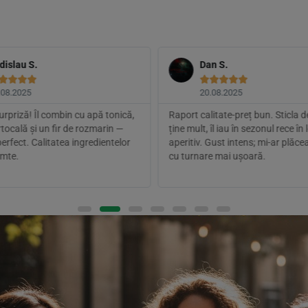
dislau S.
Dan S.









.08.2025
20.08.2025
rpriză! Îl combin cu apă tonică,
Raport calitate-preț bun. Sticla 
ortocală și un fir de rozmarin —
ține mult, îl iau în sezonul rece în 
erfect. Calitatea ingredientelor
aperitiv. Gust intens; mi-ar plăc
imte.
cu turnare mai ușoară.