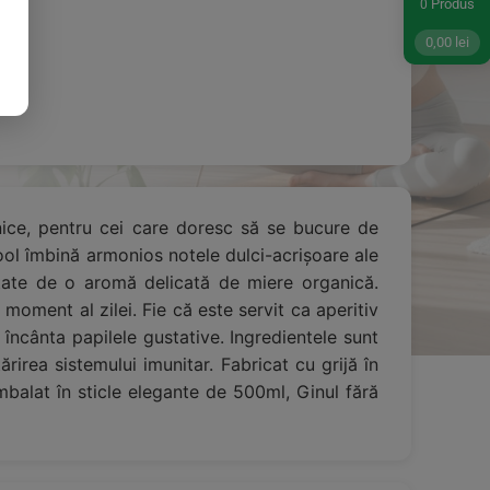
Produs
0
0,00
lei
anice, pentru cei care doresc să se bucure de
cool îmbină armonios notele dulci-acrișoare ale
letate de o aromă delicată de miere organică.
oment al zilei. Fie că este servit ca aperitiv
a încânta papilele gustative. Ingredientele sunt
ărirea sistemului imunitar. Fabricat cu grijă în
Ambalat în sticle elegante de 500ml, Ginul fără