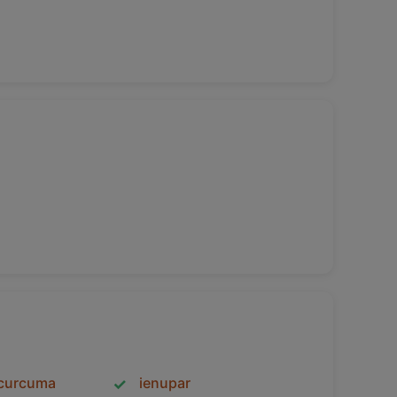
 curcuma
ienupar