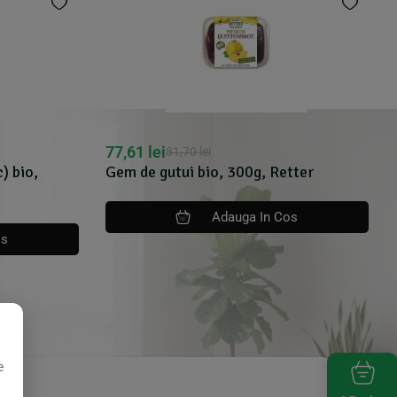
77,61
lei
81,70
lei
) bio,
Gem de gutui bio, 300g, Retter
Adauga In Cos
os
e