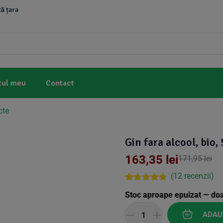
ă țara
tul meu
Contact
cte
Gin fara alcool, bio,
163,35
lei
171,95
lei
(
12
recenzii)
Rated
11
4.64
Stoc aproape epuizat — do
out of 5
based on
customer
ADAU
ratings