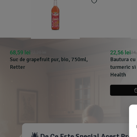
68,59
lei
22,56
lei
72,20
lei
24
Suc de grapefruit pur, bio, 750ml,
Bautura cu 
Retter
turmeric si
Health
🌟 De Ce Este Special Acest Pro