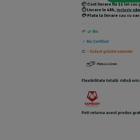
📦
Cost livrare fix 11 lei
sau
⏱️
Livrare în 48h
,
inclusiv
sâ
💳
Plata la livrare
sau cu
car
*Produsele foarte grele au costuri de transport
🌱
🌿 Bio
✓ Bio Certified
⚖️
• Scăzut grăsimi saturate
Flexibilitate totală: ridică or
Poti returna acest produs grat