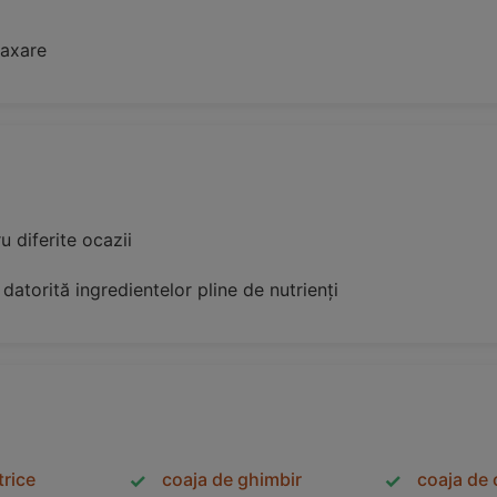
laxare
u diferite ocazii
 datorită ingredientelor pline de nutrienți
trice
coaja de ghimbir
coaja de