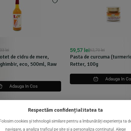
59,57
lei
,33
lei
62,70
lei
otet de cidru de mere,
Pasta de curcuma (turmeric
 ghimbir, eco, 500ml, Raw
Retter, 100g
Adauga In C
Adauga In Cos
Respectăm confidențialitatea ta
Folosim cookies și tehnologii similare pentru a îmbunătăți experiența ta d
dus
navigare, a analiza traficul pe site și a personaliza conținutul. Alege