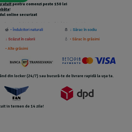
gratuit
pentru comenzi peste 150 lei
mbăta
!
dul online securizat
 suplimentare calculate la checkout și nu beneficiază de transport gratuit.
🍯
🧂
• Îndulcitori naturali
↓ Sărac în sodiu
💧
↓ Scăzut în calorii
• Sărac în grăsimi
• Alte grăsimi
icând din locker (24/7) sau bucură-te de livrare rapidă la ușa ta.
uit in termen de 14 zile!