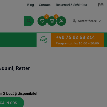
Blog
Contact
Returnari & Schimburi
0
0
Autentificare
+40 75 02 68 214
Program zilnic: 10:00 – 20:00
 500ml, Retter
ar
2
bucăți disponibile!
GĂ ÎN COȘ