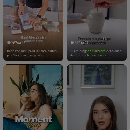
267
15
198
21
Dacă consumi produse fără gluten,
✨ Am pregătit o budincă delicioasă
pe @biorganica.ro găsești ...
de ovăz și chia cu banane...