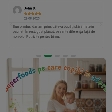
John D.





29.08.2025
Bun produs, dar am prins câteva bucăți sfărâmate în
M
pachet. În rest, gust plăcut, se simte diferența față de
m
non-bio. Potrivite pentru birou.
a