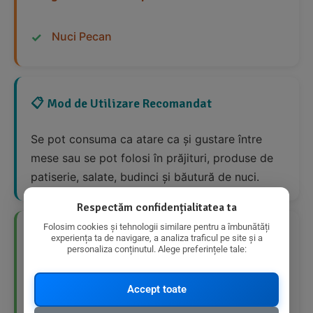
Nuci Pecan
📋 Mod de Utilizare Recomandat
Se pot consuma ca atare ca și gustare între
mese sau se pot folosi în prăjituri, produse de
patiserie, salate, budinci și băutură de nuci.
Respectăm confidențialitatea ta
Folosim cookies și tehnologii similare pentru a îmbunătăți
👍 Avantaje Nutriționale
experiența ta de navigare, a analiza traficul pe site și a
personaliza conținutul. Alege preferințele tale:
Bogate în acizi grași benefici pentru
Accept toate
organism