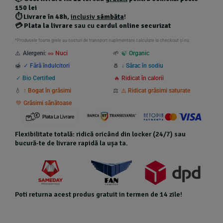
150 lei
⏱️
Livrare în 48h
,
inclusiv
sâmbăta
!
💳
Plata la livrare
sau cu
cardul online securizat
*Produsele foarte grele au costuri de transport suplimentare calculate la checkout și nu
beneficiază de transport gratuit.
⚠️
Alergeni:
🥜 Nuci
🌱
🍃 Organic
🍯
✓ Fără îndulcitori
🧂
↓ Sărac în sodiu
✓ Bio Certified
🔥 Ridicat în calorii
💧
↑ Bogat în grăsimi
⚖️
⚠️ Ridicat grăsimi saturate
💚 Grăsimi sănătoase
Flexibilitate totală: ridică oricând din locker (24/7) sau
bucură-te de livrare rapidă la ușa ta.
Poti returna acest produs gratuit in termen de 14 zile!