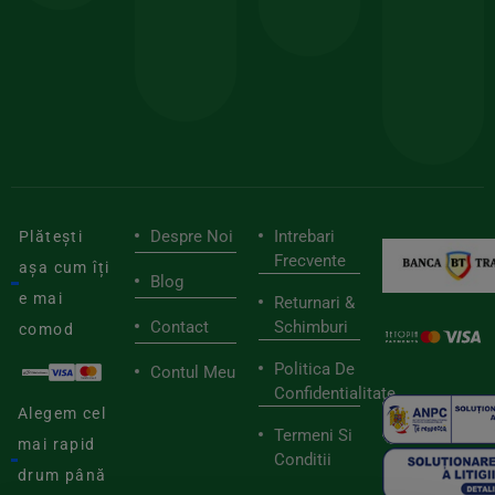
sele
cu
codul
pen
cei
BIOSTART
stilu
mai
tău
buni
de
furnizori
viaț
săn
Despre Noi
Intrebari
Plătești
Frecvente
așa cum îți
Blog
e mai
Returnari &
Contact
Schimburi
comod
Politica De
Contul Meu
Confidentialitate
Alegem cel
Termeni Si
mai rapid
Conditii
drum până