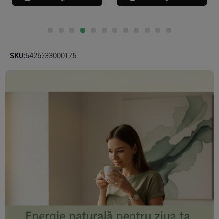
Adauga In Cos
SKU:
6426333000175