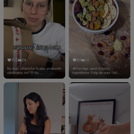
312
24
87
12
Nu doar călătorilor le plac produsele
🥣Porridge rapid (4 portii)
sănătoase, nu? 🥹 Nu ...
Ingrediente: Fulgi de ovaz -160...