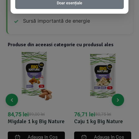
Doar esențiale
Bogate în vitamine și minerale
Sursă importantă de energie
Produse din aceeasi categorie cu produsul ales
76,71
lei
37,00
lei
80,75
lei
39,99
lei
Caju 1 kg Big Nature
Arahide prajite fara
sare 1 kg Big Nature
Adauga In Cos