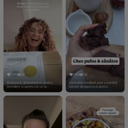
356
28
245
18
Mulțumim, @naturawl.ro, pentru
Curmalele medjool sunt o unealtă
încredere și pentru tot ce fa...
extrem de puternică pentru ...