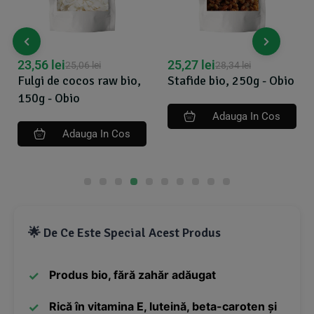
25,27
lei
12,64
lei
28,34
lei
13,33
lei
Stafide bio, 250g - Obio
Crema de cocos bio
200ml Obio
Adauga In Cos
Adauga In Cos
🌟 De Ce Este Special Acest Produs
Produs bio, fără zahăr adăugat
Rică în vitamina E, luteină, beta-caroten și