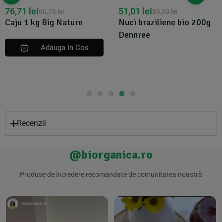
51,01
lei
83,03
lei
59,50
lei
89,81
lei
Nuci braziliene bio 200g
Nuci macadamia eco,
Dennree
250g - Obio
Adauga In Cos
Recenzii
@biorganica.ro
Produse de încredere recomandate de comunitatea noastră