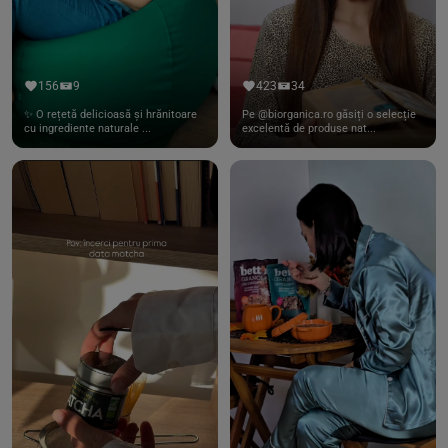
156
9
423
34
✨ O rețetă delicioasă și hrănitoare
Pe @biorganica.ro găsiți o selecție
cu ingrediente naturale ...
excelentă de produse nat...