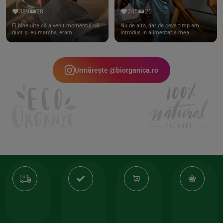
389
28
245
20
Ei bine uite că a venit momentul să
Nu de alta, dar de ceva timp am
gust și eu matcha, eram ...
introdus in alimentatia mea ...
Urmărește @biorganica.ro
Transport
Produse
-35%
10
gratuit
de
la
Or
calitate
prima
valoarea
Cert
comanda
minima
și
Lucrăm
150lei
ate
doar
Foloseste