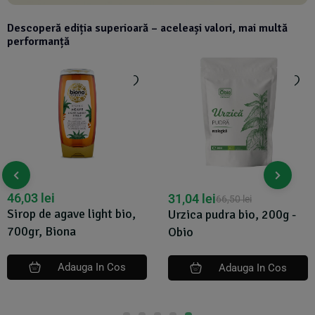
Descoperă ediția superioară – aceleași valori, mai multă
performanță
46,03
lei
31,04
lei
66,50
lei
Sirop de agave light bio,
Urzica pudra bio, 200g -
700gr, Biona
Obio
Adauga In Cos
Adauga In Cos