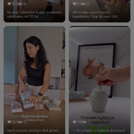
312
24
87
12
Nu doar călătorilor le plac produsele
🥣Porridge rapid (4 portii)
sănătoase, nu? 🥹 Nu ...
Ingrediente: Fulgi de ovaz -160...
267
15
198
21
Dacă consumi produse fără gluten,
✨ Am pregătit o budincă delicioasă