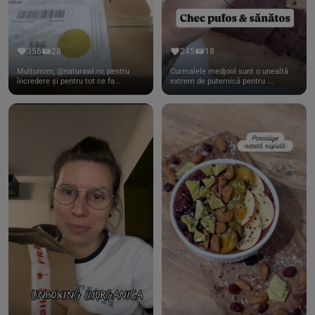
356
28
245
18
Mulțumim, @naturawl.ro, pentru
Curmalele medjool sunt o unealtă
încredere și pentru tot ce fa...
extrem de puternică pentru ...