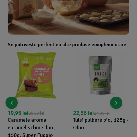
Se potrivește perfect cu alte produse complementare
19,95
lei
22,56
lei
20,39
lei
24,33
lei
Caramele aroma
Tulsi pulbere bio, 125g -
caramel si lime, bio,
Obio
150g, Super Fudgio