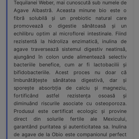
Tequilanei Weber, mai cunoscută sub numele de
Agave Albastră. Aceasta minune bio este o
fibră solubilă și un prebiotic natural care
promovează o digestie sănătoasă și un
echilibru optim al microflorei intestinale. Fiind
rezistentă la hidroliza enzimatică, inulina de
agave traversează sistemul digestiv neatinsă,
ajungând în colon unde alimentează selectiv
bacteriile benefice, cum ar fi lactobacilii și
bifidobacteriile. Acest proces nu doar că
îmbunătățește sănătatea digestivă, dar și
sporește absorbția de calciu și magneziu,
fortificând astfel rezistența osoasă și
diminuând riscurile asociate cu osteoporoza.
Produsul este certificat ecologic și provine
direct din solurile fertile ale Mexicului,
garantând puritatea și autenticitatea sa. Inulina
de agave de la Obio este companionul perfect