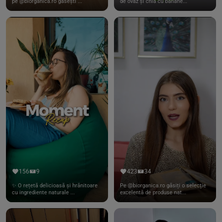
pe @biorganica.ro găsești ...
de ovăz și chia cu banane...
156
9
423
34
✨ O rețetă delicioasă și hrănitoare
Pe @biorganica.ro găsiți o selecție
cu ingrediente naturale ...
excelentă de produse nat...