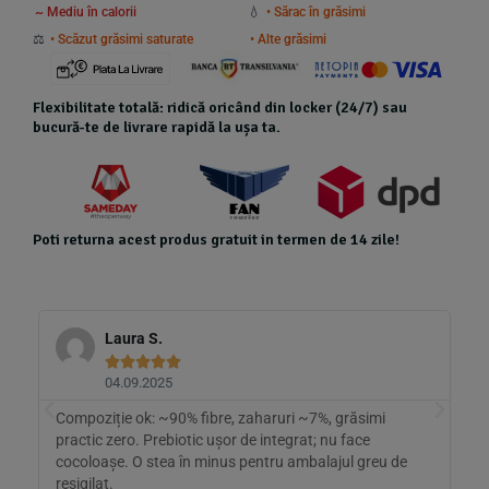
~ Mediu în calorii
💧
• Sărac în grăsimi
⚖️
• Scăzut grăsimi saturate
• Alte grăsimi
Flexibilitate totală: ridică oricând din locker (24/7) sau
bucură-te de livrare rapidă la ușa ta.
Poti returna acest produs gratuit in termen de 14 zile!
Laura S.





04.09.2025
ut
Compoziție ok: ~90% fibre, zaharuri ~7%, grăsimi
R
practic zero. Prebiotic ușor de integrat; nu face
l
cocoloașe. O stea în minus pentru ambalajul greu de
a
resigilat.