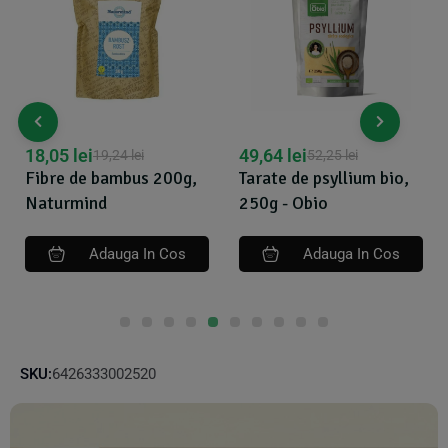
18,05
lei
49,64
lei
19,24
lei
52,25
lei
Fibre de bambus 200g,
Tarate de psyllium bio,
Naturmind
250g - Obio
Adauga In Cos
Adauga In Cos
SKU:
6426333002520