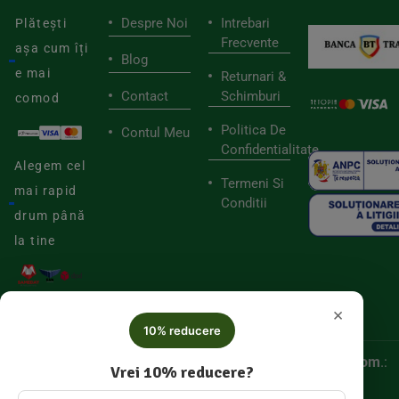
Despre Noi
Intrebari
Plătești
Frecvente
așa cum îți
Blog
e mai
Returnari &
Contact
Schimburi
comod
Politica De
Contul Meu
Confidentialitate
Alegem cel
Termeni Si
mai rapid
Conditii
drum până
la tine
×
10% reducere
© 2025
Biorganica RETAIL SRL,
CUI:
52060536, Reg. Com
.:
Vrei 10% reducere?
J/2025/046877005