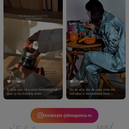
389
28
245
20
Ei bine uite că a venit momentul să
Nu de alta, dar de ceva timp am
gust și eu matcha, eram ...
introdus in alimentatia mea ...
Urmărește @biorganica.ro