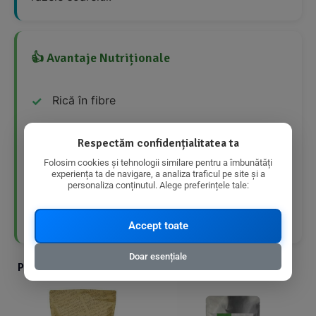
👍 Avantaje Nutriționale
Rică în fibre
Produs organic
Respectăm confidențialitatea ta
Ajută la creșterea rezistenței oaselor
Folosim cookies și tehnologii similare pentru a îmbunătăți
experiența ta de navigare, a analiza traficul pe site și a
personaliza conținutul. Alege preferințele tale:
Stimulează creșterea bacteriilor benefice
pentru colon
Accept toate
Doar esențiale
Produse din aceeasi categorie cu produsul ales