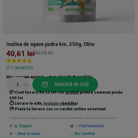
Suplimente Vegetale
(45)
›
👶 Îngrijire Bebe & Copii
Măsline
(14)
(2)
Vitamine & Minerale
(30)
Oțet & Fermentație
›
🧴 Îngrijire Personală
(36)
(411)
Inulina de agave pudra bio, 250g, Obio
Super Alimente
›
🐕 Animale de Companie
(5)
(6)
40,61
lei
42,75
lei
›
🏠 Casa & Lifestyle
(
11
recenzii)
Rated
11
4.64
(340)
out of 5
Stoc aproape epuizat — doar
4
bucăți disponibile!
based on
customer
ADAUGĂ ÎN COȘ
ratings
📦
Cost livrare fix 11 lei
sau
gratuit
pentru comenzi peste
150 lei
⏱️
Livrare în 48h
,
inclusiv
sâmbăta
!
💳
Plata la livrare
sau cu
cardul online securizat
*Produsele foarte grele au costuri de transport suplimentare calculate la checkout și nu
beneficiază de transport gratuit.
🌱
🍃 Organic
🍯
✓ Fără îndulcitori
🧂
↓ Sărac în sodiu
✓ Bio Certified