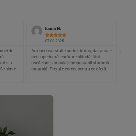
Ioana N.





07.08.2025
nuci de
Am încercat și alte pudre de duș, dar asta e
Îl fol
ără
net superioară: curățare blândă, fără
antre
ată s-a
uscăciune, ambalaj compostabil și aromă
umedă
 Se simte
naturală. Prețul e corect pentru ce oferă.
piele
colegi