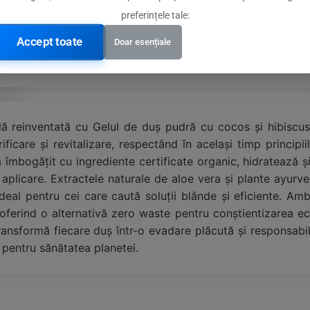
preferințele tale:
Accept toate
Doar esențiale
ală reinventată cu Gelul de duș pudră cu cocos și hibiscus
rificare și revitalizare, respectând în același timp princip
ă îmbogățit cu ingrediente certificate organic, hidratează ș
aplicare. Extractele naturale de aloe vera și plante ayurv
l ideal pentru cei care caută soluții blânde și eficiente. A
, oferind o alternativă zero waste pentru conștientizarea e
ansformă fiecare duș într-o evadare plăcută și responsabilă.
pentru sănătatea planetei.