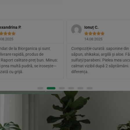
exandrina P.
Ionuț C.









.08.2025
14.08.2025
at de la Biorganica și sunt
Compoziție curată: saponine din 
livrare rapidă, produs de
săpun, shikakai, argilă și aloe. F
 Raport calitate-preț bun. Minus:
sulfați/parabeni. Pielea mea usc
i prea multă pudră, se irosește—
calmat vizibil după 2 săptămâni.
zată cu grijă.
diferența.