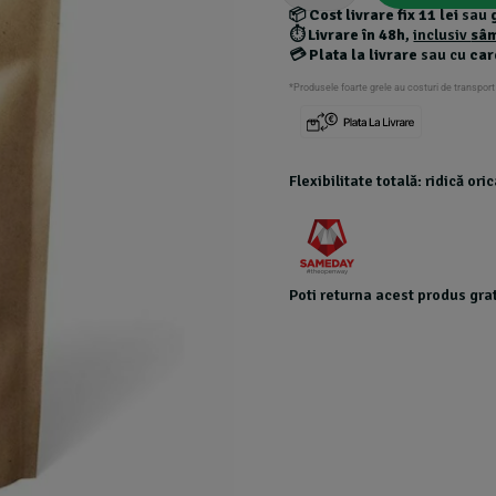
📦
Cost livrare fix 11 lei
sau
⏱️
Livrare în 48h
,
inclusiv
sâ
💳
Plata la livrare
sau cu
car
*Produsele foarte grele au costuri de transport
Flexibilitate totală: ridică or
Poti returna acest produs grat