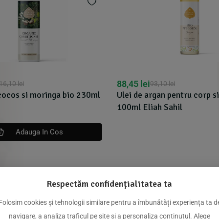
88,45
lei
16,10
lei
93,10
lei
cocos si moringa bio 230ml
Ulei de argan pentru corp si
100ml Eliah Sahil
Adauga In Cos
Respectăm confidențialitatea ta
dus
Folosim cookies și tehnologii similare pentru a îmbunătăți experiența ta d
navigare, a analiza traficul pe site și a personaliza conținutul. Alege