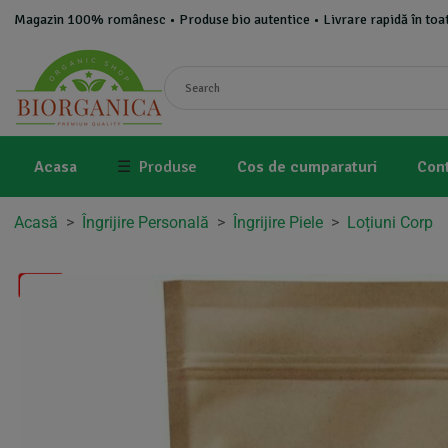
Magazin 100% românesc • Produse bio autentice • Livrare rapidă în toat
Acasa
☰
Produse
Cos de cumparaturi
Con
Acasă
>
Îngrijire Personală
>
Îngrijire Piele
>
Loțiuni Corp
-8%