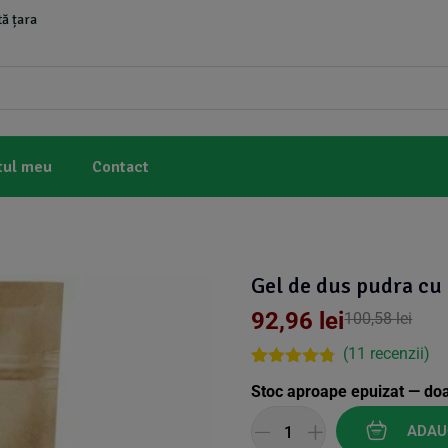
ă țara
tul meu
Contact
Gel de dus pudra cu c
92,96
lei
100,58
lei
(
11
recenzii)
Rated
10
4.70
Stoc aproape epuizat — do
out of 5
based on
customer
ADAU
ratings