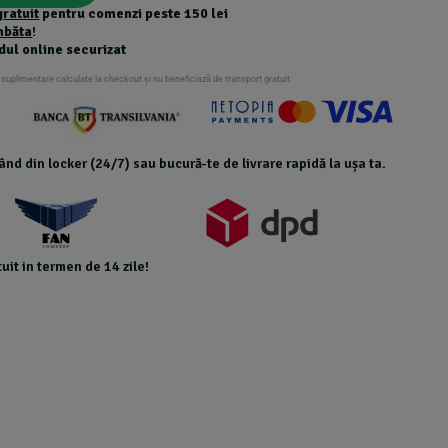
gratuit
pentru comenzi peste 150 lei
mbăta
!
dul online securizat
 suplimentare calculate la checkout și nu beneficiază de transport gratuit.
icând din locker (24/7) sau bucură-te de livrare rapidă la ușa ta.
uit in termen de 14 zile!