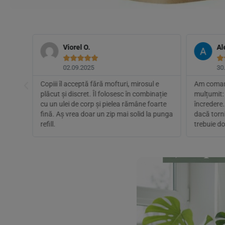
Viorel O.
Al






02.09.2025
30
mai
Copiii îl acceptă fără mofturi, mirosul e
Am comand
fumul
plăcut și discret. Îl folosesc în combinație
mulțumit: 
 nu
cu un ulei de corp și pielea rămâne foarte
încredere.
u piele
fină. Aș vrea doar un zip mai solid la punga
dacă torn
refill.
trebuie do