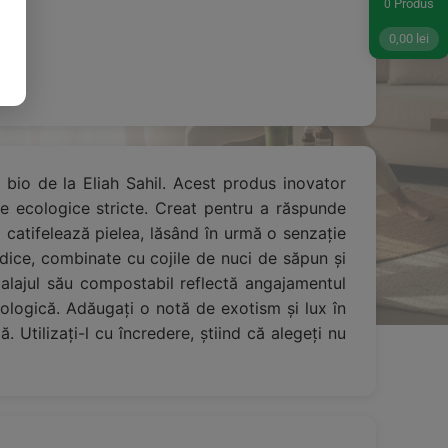
Produs
0
0,00
lei
 bio de la Eliah Sahil. Acest produs inovator
iile ecologice stricte. Creat pentru a răspunde
i catifelează pielea, lăsând în urmă o senzație
edice, combinate cu cojile de nuci de săpun și
mbalajul său compostabil reflectă angajamentul
cologică. Adăugați o notă de exotism și lux în
 Utilizați-l cu încredere, știind că alegeți nu