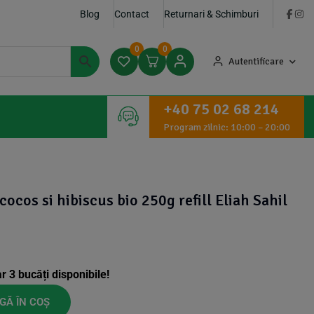
Blog
Contact
Returnari & Schimburi
0
0
Autentificare
+40 75 02 68 214
Program zilnic: 10:00 – 20:00
ocos si hibiscus bio 250g refill Eliah Sahil
ar
3
bucăți disponibile!
GĂ ÎN COȘ