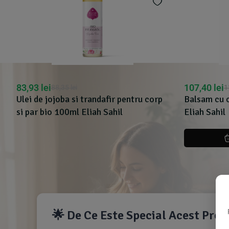
83,93
lei
107,40
lei
88,35
lei
1
Ulei de jojoba si trandafir pentru corp
Balsam cu 
si par bio 100ml Eliah Sahil
Eliah Sahil
🌟 De Ce Este Special Acest Pro