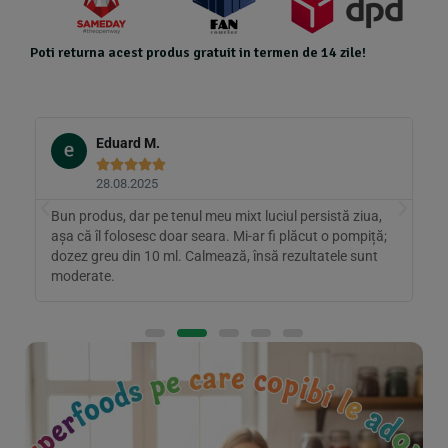
Poti returna acest produs gratuit in termen de 14 zile!
Eduard M.





28.08.2025
Bun produs, dar pe tenul meu mixt luciul persistă ziua,
C
așa că îl folosesc doar seara. Mi-ar fi plăcut o pompiță;
C
dozez greu din 10 ml. Calmează, însă rezultatele sunt
h
moderate.