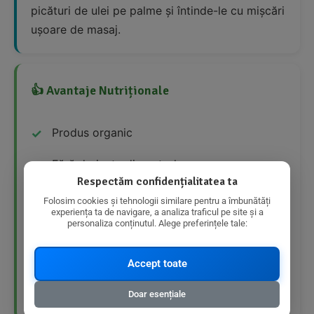
picături de ulei pe palme și întinde-le cu mișcări
ușoare de masaj.
👍 Avantaje Nutriționale
Produs organic
Fără derivate din petrol
Respectăm confidențialitatea ta
Fără substanțe chimice
Folosim cookies și tehnologii similare pentru a îmbunătăți
experiența ta de navigare, a analiza traficul pe site și a
personaliza conținutul. Alege preferințele tale:
Fără conservanți
Hidratează și hrănește pielea
Accept toate
Proprietăți antimicrobiene și antifungice
Doar esențiale