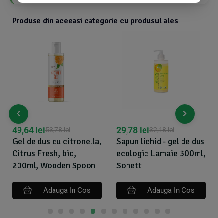
Produse din aceeasi categorie cu produsul ales
49,64
lei
29,78
lei
53,78
lei
32,18
lei
Gel de dus cu citronella,
Sapun lichid - gel de dus
Citrus Fresh, bio,
ecologic Lamaie 300ml,
200ml, Wooden Spoon
Sonett
Adauga In Cos
Adauga In Cos