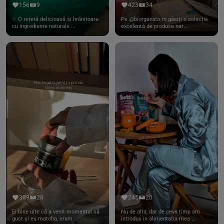
156
9
423
34
✨ O rețetă delicioasă și hrănitoare
Pe @biorganica.ro găsiți o selecție
cu ingrediente naturale ...
excelentă de produse nat...
389
28
245
20
Ei bine uite că a venit momentul să
Nu de alta, dar de ceva timp am
gust și eu matcha, eram ...
introdus in alimentatia mea ...