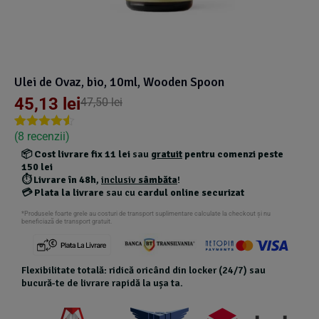
Suplimente Vegetale
(45)
›
👶 Îngrijire Bebe & Copii
Măsline
(14)
(2)
Vitamine & Minerale
(30)
Oțet & Fermentație
›
🧴 Îngrijire Personală
(36)
(411)
Ulei de Ovaz, bio, 10ml, Wooden Spoon
45,13
lei
47,50
lei
Super Alimente
›
🐕 Animale de Companie
(5)
(6)
(
8
recenzii)
Rated
7
4.43
out of 5
📦
Cost livrare fix 11 lei
sau
gratuit
pentru comenzi peste
›
🏠 Casa & Lifestyle
(340)
based on
150 lei
customer
⏱️
Livrare în 48h
,
inclusiv
sâmbăta
!
ratings
💳
Plata la livrare
sau cu
cardul online securizat
*Produsele foarte grele au costuri de transport suplimentare calculate la checkout și nu
beneficiază de transport gratuit.
Flexibilitate totală: ridică oricând din locker (24/7) sau
bucură-te de livrare rapidă la ușa ta.