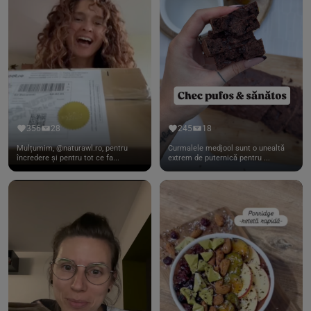
356
28
245
18
Mulțumim, @naturawl.ro, pentru
Curmalele medjool sunt o unealtă
încredere și pentru tot ce fa...
extrem de puternică pentru ...