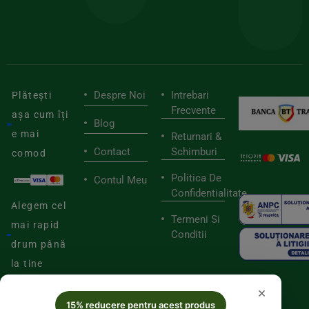
de
furnizori
viaț
săn
Despre Noi
Intrebari
Plătești
Frecvente
așa cum îți
Blog
e mai
Returnari &
Contact
Schimburi
comod
Politica De
Contul Meu
Confidentialitate
Alegem cel
Termeni Si
mai rapid
Conditii
drum până
la tine
×
15% reducere pentru acest produs