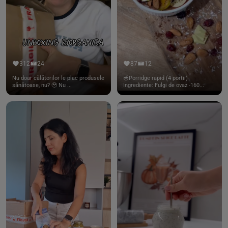
312
24
87
12
Nu doar călătorilor le plac produsele
🥣Porridge rapid (4 portii)
sănătoase, nu? 🥹 Nu ...
Ingrediente: Fulgi de ovaz -160...