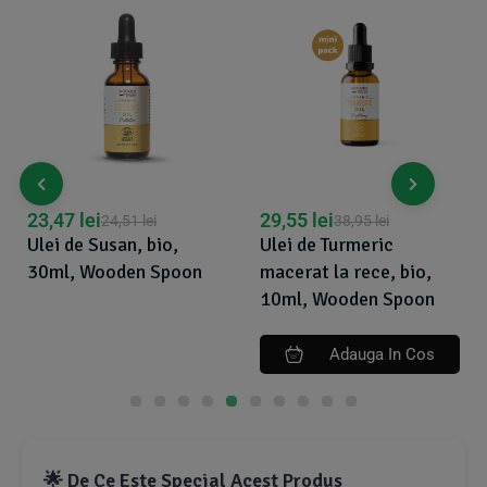
23,47
lei
29,55
lei
24,51
lei
38,95
lei
Ulei de Susan, bio,
Ulei de Turmeric
30ml, Wooden Spoon
macerat la rece, bio,
10ml, Wooden Spoon
Adauga In Cos
🌟 De Ce Este Special Acest Produs