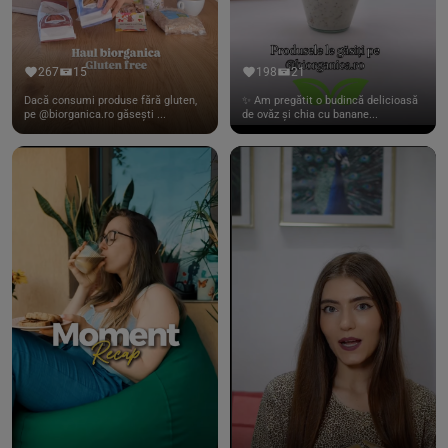
267
15
198
21
Dacă consumi produse fără gluten,
✨ Am pregătit o budincă delicioasă
pe @biorganica.ro găsești ...
de ovăz și chia cu banane...