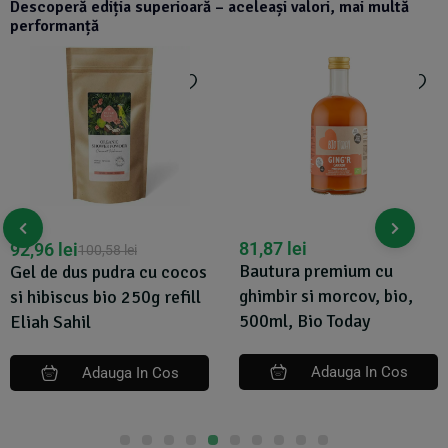
Descoperă ediția superioară – aceleași valori, mai multă
performanță
81,87
lei
68,59
lei
72,20
lei
Bautura premium cu
Balsam pentru intarirea
ghimbir si morcov, bio,
parului, 200ml, Isha
500ml, Bio Today
Adauga In Cos
Adauga In Cos