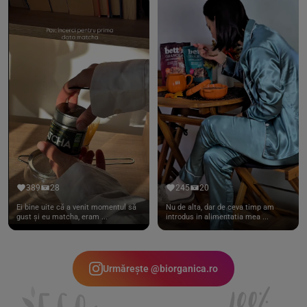
389
28
245
20
Ei bine uite că a venit momentul să
Nu de alta, dar de ceva timp am
gust și eu matcha, eram ...
introdus in alimentatia mea ...
Urmărește @biorganica.ro