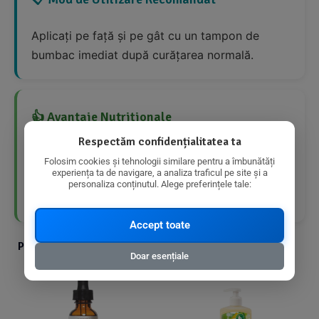
Aplicați pe față și pe gât cu un tampon de
bumbac imediat după curățarea normală.
👍 Avantaje Nutriționale
Respectăm confidențialitatea ta
Produs bio
Folosim cookies și tehnologii similare pentru a îmbunătăți
experiența ta de navigare, a analiza traficul pe site și a
personaliza conținutul. Alege preferințele tale:
Proprietăți antibacteriene
Accept toate
Produse din aceeasi categorie cu produsul ales
Doar esențiale