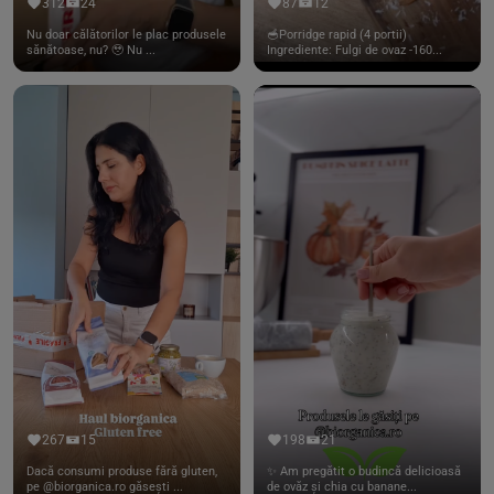
312
24
87
12
Nu doar călătorilor le plac produsele
🥣Porridge rapid (4 portii)
sănătoase, nu? 🥹 Nu ...
Ingrediente: Fulgi de ovaz -160...
267
15
198
21
Dacă consumi produse fără gluten,
✨ Am pregătit o budincă delicioasă
pe @biorganica.ro găsești ...
de ovăz și chia cu banane...