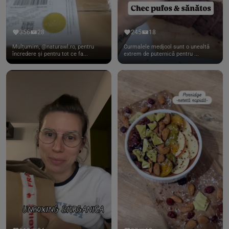
356
28
245
18
Mulțumim, @naturawl.ro, pentru
Curmalele medjool sunt o unealtă
încredere și pentru tot ce fa...
extrem de puternică pentru ...