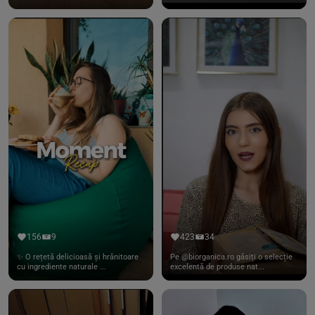
156
9
423
34
✨ O rețetă delicioasă și hrănitoare
Pe @biorganica.ro găsiți o selecție
cu ingrediente naturale ...
excelentă de produse nat...