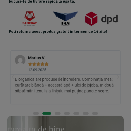
bucură-te de livrare rapidă la ușa ta.
Poti returna acest produs gratuit in termen de 14 zile!
Marius V.





12.09.2025
Biorganica are produse de încredere. Combinația mea:
A
ul
curățare blândă + această apă + ulei de jojoba. În două
p
săptămâni tenul s-a liniștit, mai puține puncte negre.
r