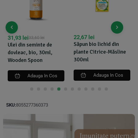
22,67
lei
59,57
lei
64,28
lei
Săpun bio lichid din
Sapun lichid - gel de dus
plante Citrice-Măsline
ecologic Rozmarin 1L,
300ml
Sonett
Adauga In Cos
Adauga In Cos
SKU:
8055277360373