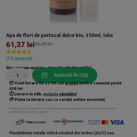
Suplimente Vegetale
(45)
›
👶 Îngrijire Bebe & Copii
Măsline
(14)
(2)
Vitamine & Minerale
(30)
Oțet & Fermentație
›
🧴 Îngrijire Personală
(36)
(411)
Apa de flori de portocal dulce bio, 150ml, Isha
61,37
lei
66,29
lei
Super Alimente
›
🐕 Animale de Companie
(5)
(6)
(
15
recenzii)
Rated
15
4.53
out of 5
›
🏠 Casa & Lifestyle
(340)
Stoc aproape epuizat — doar
3
bucăți disponibile!
based on
customer
ADAUGĂ ÎN COȘ
ratings
📦
Cost livrare fix 11 lei
sau
gratuit
pentru comenzi peste
150 lei
⏱️
Livrare în 48h
,
inclusiv
sâmbăta
!
💳
Plata la livrare
sau cu
cardul online securizat
*Produsele foarte grele au costuri de transport suplimentare calculate la checkout și nu
beneficiază de transport gratuit.
Flexibilitate totală: ridică oricând din locker (24/7) sau