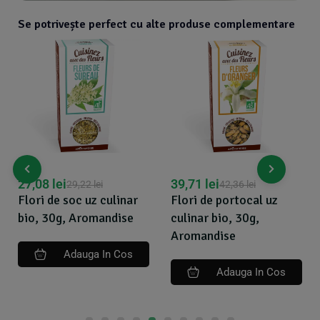
Se potrivește perfect cu alte produse complementare
19,04
lei
39,71
lei
42,36
lei
Extract pur de
Flori de portocal uz
portocale 50ml Cloud
culinar bio, 30g,
Nine Factory
Aromandise
Adauga In Cos
Adauga In Cos