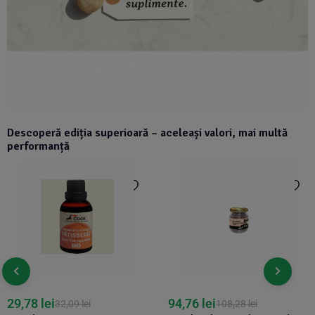
Descoperă ediția superioară – aceleași valori, mai multă
performanță
29,78
lei
94,76
lei
32,09
lei
108,28
lei