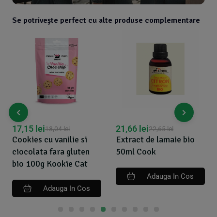
Se potrivește perfect cu alte produse complementare
17,15
lei
21,66
lei
18,04
lei
22,65
lei
Cookies cu vanilie si
Extract de lamaie bio
ciocolata fara gluten
50ml Cook
bio 100g Kookie Cat
Adauga In Cos
Adauga In Cos