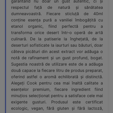
garantând nu doar un gust autentic, ci și
respectul față de natură și sănătatea
dumneavoastră. Fiecare sticluță de 40ml
conține esența pură a vaniliei îmbogățită cu
etanol organic, fiind perfectă pentru a
transforma orice desert într-o operă de artă
culinară. De la patiserie la înghețată, de la
deserturi sofisticate la iaurturi sau băuturi, doar
câteva picături din acest extract vor adăuga o
notă de rafinament și un gust profund, bogat.
Sugestia noastră de utilizare este de a adăuga
două capace la fiecare litru de produs preparat,
oferind astfel o aromă echilibrată și distinctă.
Alegeți Cook pentru cea mai înaltă calitate a
esențelor premium, fiecare ingredient fiind
minuțios selecționat pentru a satisface cele mai
exigente gusturi. Produsul este certificat
ecologic, vegan, fără gluten și fără lactoză,