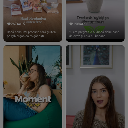
267
15
198
21
Dacă consumi produse fără gluten,
✨ Am pregătit o budincă delicioasă
pe @biorganica.ro găsești ...
de ovăz și chia cu banane...