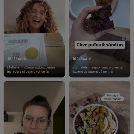
356
28
245
18
Mulțumim, @naturawl.ro, pentru
Curmalele medjool sunt o unealtă
încredere și pentru tot ce fa...
extrem de puternică pentru ...