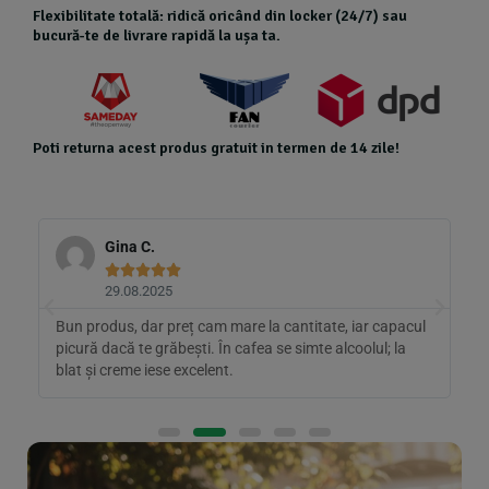
Flexibilitate totală: ridică oricând din locker (24/7) sau
bucură-te de livrare rapidă la ușa ta.
Poti returna acest produs gratuit in termen de 14 zile!
Gina C.





29.08.2025
Bun produs, dar preț cam mare la cantitate, iar capacul
A
e
picură dacă te grăbești. În cafea se simte alcoolul; la
n
blat și creme iese excelent.
p