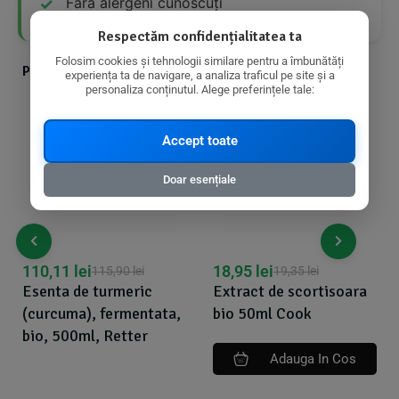
Fără alergeni cunoscuți
Respectăm confidențialitatea ta
Folosim cookies și tehnologii similare pentru a îmbunătăți
Produse din aceeasi categorie cu produsul ales
experiența ta de navigare, a analiza traficul pe site și a
personaliza conținutul. Alege preferințele tale:
Accept toate
Doar esențiale
110,11
lei
18,95
lei
115,90
lei
19,35
lei
Esenta de turmeric
Extract de scortisoara
(curcuma), fermentata,
bio 50ml Cook
bio, 500ml, Retter
Adauga In Cos