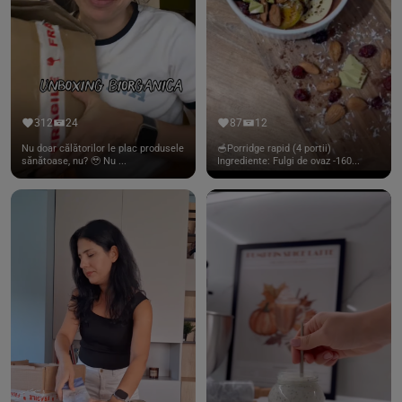
312
24
87
12
Nu doar călătorilor le plac produsele
🥣Porridge rapid (4 portii)
sănătoase, nu? 🥹 Nu ...
Ingrediente: Fulgi de ovaz -160...