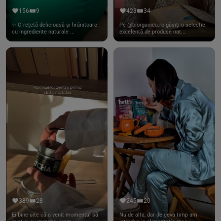
156
9
423
34
✨ O rețetă delicioasă și hrănitoare
Pe @biorganica.ro găsiți o selecție
cu ingrediente naturale ...
excelentă de produse nat...
389
28
245
20
Ei bine uite că a venit momentul să
Nu de alta, dar de ceva timp am