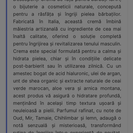
o bijuterie a cosmeticii naturale, concepută
pentru a răsfăța și îngriji pielea bărbaților.
Fabricată în Italia, această cremă îmbină
măiestria artizanală cu ingrediente de cea mai
înaltă calitate, oferind o soluție completă
pentru îngrijirea și revitalizarea tenului masculin.
Crema este special formulată pentru a calma și
hidrata pielea, chiar și în condițiile delicate
post-barbierit sau în utilizarea zilnică. Cu un
amestec bogat de acid hialuronic, ulei de argan,
unt de shea organic și extracte naturale de ceai
verde marocan, aloe vera și arnica montana,
acest produs vă asigură o hidratare profundă,
menținând în același timp textura ușoară și
neuleioasă a pielii. Parfumul rafinat, cu note de
Oud, Mir, Tamaie, Chihlimbar și lemn, adaugă o
notă senzuală și misterioasă, transformând
rutina de îngrijire într-o experiență de neuitat.