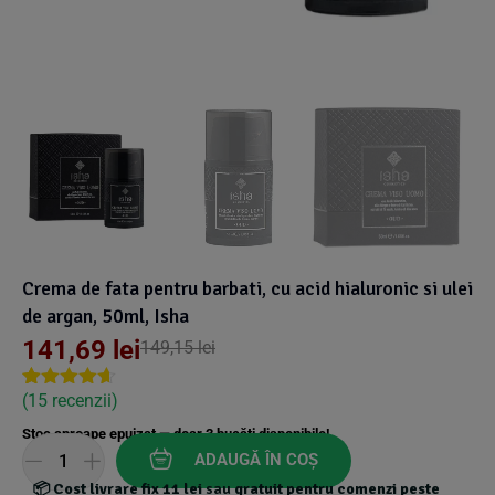
Suplimente Vegetale
(45)
›
👶 Îngrijire Bebe & Copii
Măsline
(14)
(2)
Vitamine & Minerale
(30)
Oțet & Fermentație
›
🧴 Îngrijire Personală
(36)
(411)
Super Alimente
›
🐕 Animale de Companie
(5)
(6)
›
🏠 Casa & Lifestyle
(340)
Crema de fata pentru barbati, cu acid hialuronic si ulei
de argan, 50ml, Isha
141,69
lei
149,15
lei
(
15
recenzii)
Rated
14
4.57
out of 5
Stoc aproape epuizat — doar
3
bucăți disponibile!
based on
customer
ADAUGĂ ÎN COȘ
ratings
📦
Cost livrare fix 11 lei
sau
gratuit
pentru comenzi peste