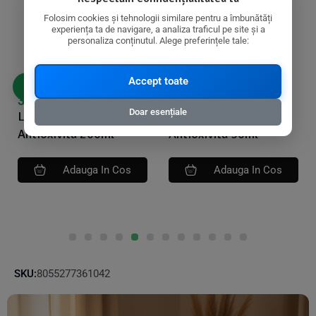
Folosim cookies și tehnologii similare pentru a îmbunătăți
experiența ta de navigare, a analiza traficul pe site și a
personaliza conținutul. Alege preferințele tale:
Accept toate
33,77
lei
32,16
lei
Doar esențiale
Lapte demachiant
Crema antirid
Antioxivita 200ml
Antioxivita 50ml
Adauga In Cos
Adauga In Cos
SKU:
8055277361042