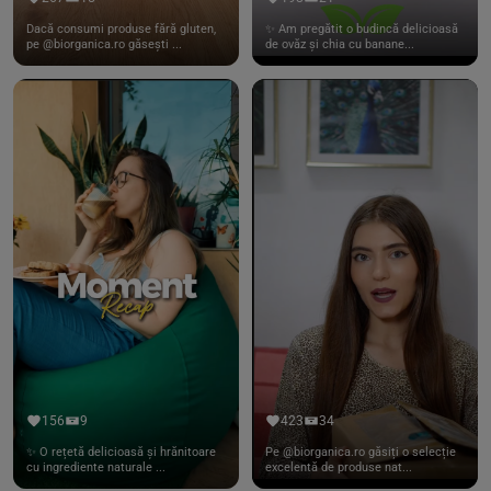
Dacă consumi produse fără gluten,
✨ Am pregătit o budincă delicioasă
pe @biorganica.ro găsești ...
de ovăz și chia cu banane...
156
9
423
34
✨ O rețetă delicioasă și hrănitoare
Pe @biorganica.ro găsiți o selecție
cu ingrediente naturale ...
excelentă de produse nat...