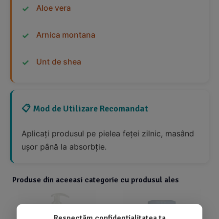
Aloe vera
Arnica montana
Unt de shea
📋 Mod de Utilizare Recomandat
Aplicați produsul pe pielea feței zilnic, masând
ușor până la absorbție.
Produse din aceeasi categorie cu produsul ales
Respectăm confidențialitatea ta