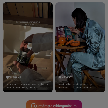
389
28
245
20
Ei bine uite că a venit momentul să
Nu de alta, dar de ceva timp am
gust și eu matcha, eram ...
introdus in alimentatia mea ...
Urmărește @biorganica.ro