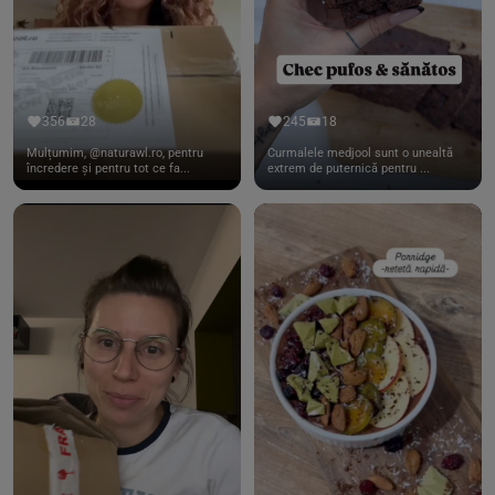
356
28
245
18
Mulțumim, @naturawl.ro, pentru
Curmalele medjool sunt o unealtă
încredere și pentru tot ce fa...
extrem de puternică pentru ...