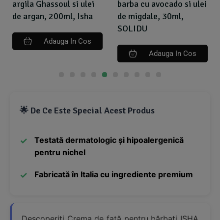
argila Ghassoul si ulei
barba cu avocado si ulei
de argan, 200ml, Isha
de migdale, 30ml,
SOLIDU
Adauga In Cos
Adauga In Cos
🌟 De Ce Este Special Acest Produs
Testată dermatologic și hipoalergenică
pentru nichel
Fabricată în Italia cu ingrediente premium
Descoperiți Crema de față pentru bărbați ISHA,