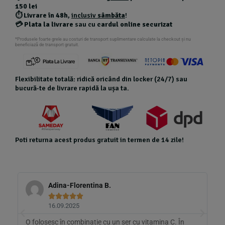
150 lei
⏱️
Livrare în 48h
,
inclusiv
sâmbăta
!
💳
Plata la livrare
sau cu
cardul online securizat
*Produsele foarte grele au costuri de transport suplimentare calculate la checkout și nu
beneficiază de transport gratuit.
Flexibilitate totală: ridică oricând din locker (24/7) sau
bucură-te de livrare rapidă la ușa ta.
Poti returna acest produs gratuit in termen de 14 zile!
Adina-Florentina B.





16.09.2025
O folosesc în combinație cu un ser cu vitamina C. În
A