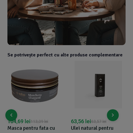
Se potrivește perfect cu alte produse complementare
104,69
lei
63,56
lei
113,09
lei
63,57
lei
Masca pentru fata cu
Ulei natural pentru