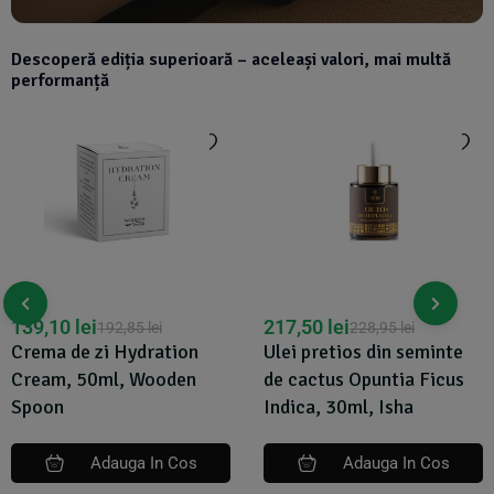
Descoperă ediția superioară – aceleași valori, mai multă
performanță
139,10
lei
217,50
lei
192,85
lei
228,95
lei
Crema de zi Hydration
Ulei pretios din seminte
Cream, 50ml, Wooden
de cactus Opuntia Ficus
Spoon
Indica, 30ml, Isha
Adauga In Cos
Adauga In Cos