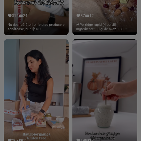
312
24
87
12
Nu doar călătorilor le plac produsele
🥣Porridge rapid (4 portii)
sănătoase, nu? 🥹 Nu ...
Ingrediente: Fulgi de ovaz -160...
267
15
198
21