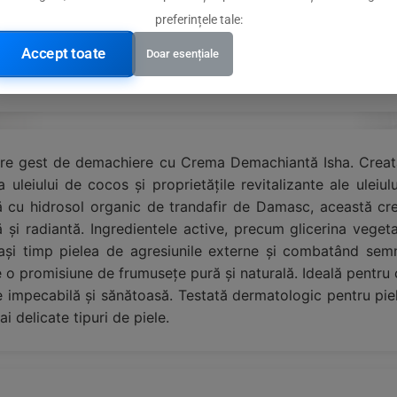
preferințele tale:
ar fi untul de shea, uleiul de cocos și argan
Accept toate
Doar esențiale
 și hidrosol organic de trandafir de Damasc
iecare gest de demachiere cu Crema Demachiantă Isha. Creată
leiului de cocos și proprietățile revitalizante ale uleiulu
ată cu hidrosol organic de trandafir de Damasc, această cre
tă și radiantă. Ingredientele active, precum glicerina vege
elași timp pielea de agresiunile externe și combatând semn
ne o promisiune de frumusețe pură și naturală. Ideală pentr
e impecabilă și sănătoasă. Testată dermatologic pentru pie
ai delicate tipuri de piele.