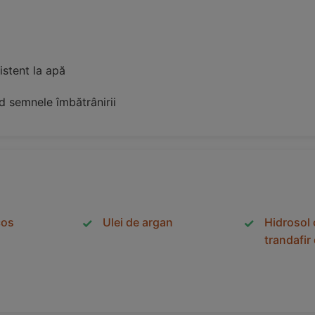
zistent la apă
d semnele îmbătrânirii
cos
Ulei de argan
Hidrosol 
trandafi