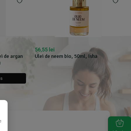
56,55
lei
ei de argan
Ulei de neem bio, 50ml, Isha
U
os
e