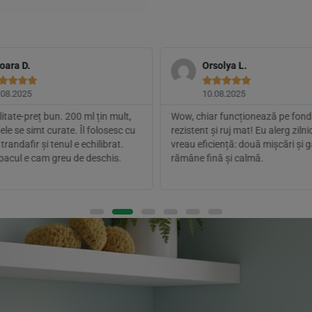
oara D.
Orsolya L.









.08.2025
10.08.2025
itate-preț bun. 200 ml țin mult,
Wow, chiar funcționează pe fond
ele se simt curate. Îl folosesc cu
rezistent și ruj mat! Eu alerg zilni
trandafir și tenul e echilibrat.
vreau eficiență: două mișcări și g
pacul e cam greu de deschis.
rămâne fină și calmă.