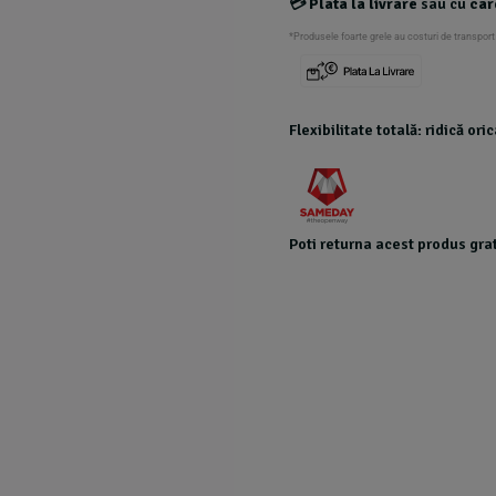
💳
Plata la livrare
sau cu
car
customer
ratings
*Produsele foarte grele au costuri de transport
Flexibilitate totală: ridică or
Poti returna acest produs grat