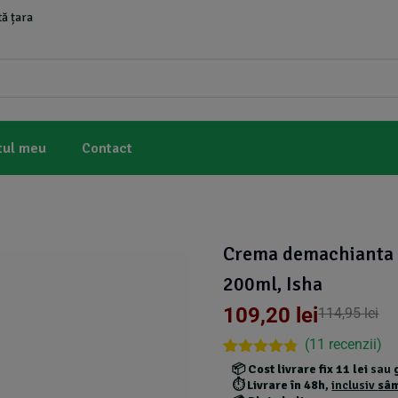
ă țara
tul meu
Contact
Crema demachianta c
200ml, Isha
109,20
lei
114,95
lei
(
11
recenzii)
Rated
10
4.70
📦
Cost livrare fix 11 lei
sau
out of 5
⏱️
Livrare în 48h
,
inclusiv
sâ
based on