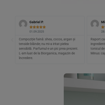
Gabriel P.
Mi






01.09.2025
28
buie
Compoziție faină: shea, cocos, argan și
Raport cal
.
tenside blânde; nu mi-a iritat pielea
ingredient
ntru
sensibilă. Parfumul e un pic prea prezent.
tonicul de 
L-am luat de la Biorganica, magazin de
Minus: ca
încredere.