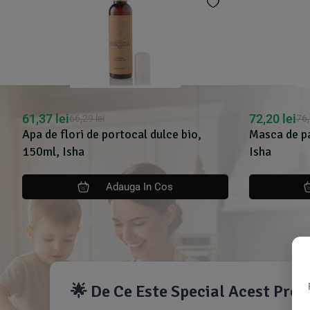
61,37
lei
72,20
lei
66,29
lei
76
Apa de flori de portocal dulce bio,
Masca de pa
150ml, Isha
Isha
Adauga In Cos
🌟 De Ce Este Special Acest Pro