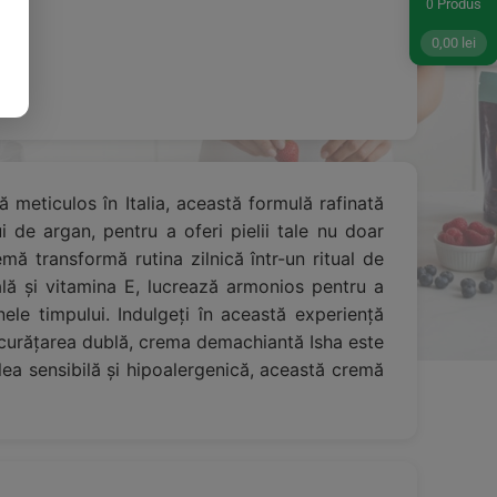
Produs
0
0,00
lei
 meticulos în Italia, această formulă rafinată
i de argan, pentru a oferi pielii tale nu doar
mă transformă rutina zilnică într-un ritual de
tală și vitamina E, lucrează armonios pentru a
ele timpului. Indulgeți în această experiență
u curățarea dublă, crema demachiantă Isha este
lea sensibilă și hipoalergenică, această cremă