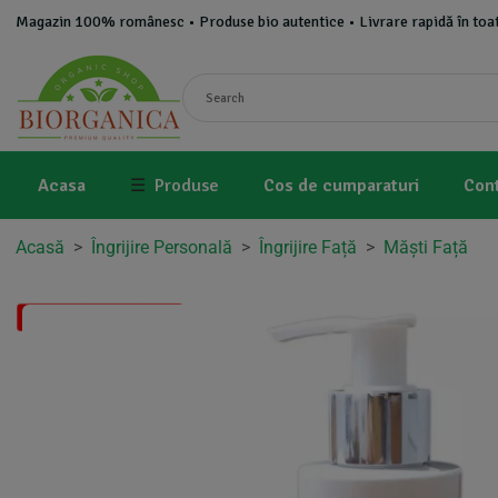
Magazin 100% românesc • Produse bio autentice • Livrare rapidă în toat
Acasa
☰
Produse
Cos de cumparaturi
Con
Acasă
>
Îngrijire Personală
>
Îngrijire Față
>
Măști Față
Disponibil in 1-2 zile