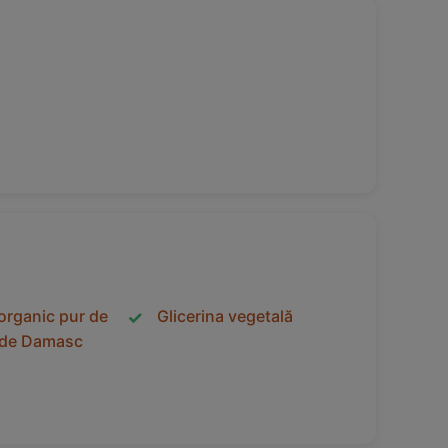
organic pur de
Glicerina vegetală
r de Damasc