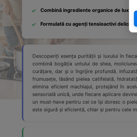
Combină ingrediente organice de lux cum 
Formulată cu agenți tensioactivi delicati
Descoperiți esența purității și luxului în f
combină bogăția untului de shea, moliciunea u
curățare, dar și o îngrijire profundă. Infuz
frumusețe, lăsând pielea catifelată, hidrata
elimina eficient machiajul, protejând în ac
sensorială unică, unde fiecare aplicare devi
un must-have pentru cei ce își doresc o piel
este sigură și eficientă, chiar și pentru cele m