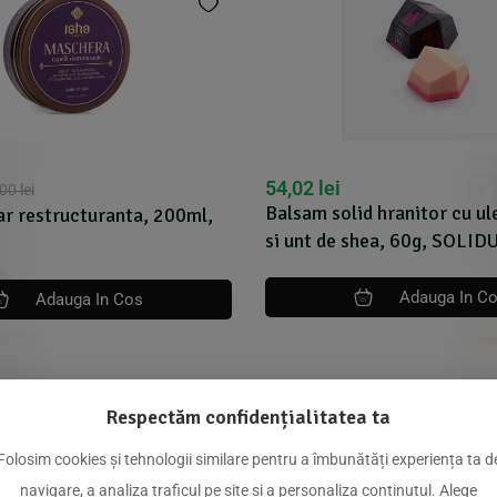
54,02
lei
,00
lei
Balsam solid hranitor cu ul
r restructuranta, 200ml,
si unt de shea, 60g, SOLID
Adauga In C
Adauga In Cos
Respectăm confidențialitatea ta
dus
Folosim cookies și tehnologii similare pentru a îmbunătăți experiența ta d
navigare, a analiza traficul pe site și a personaliza conținutul. Alege