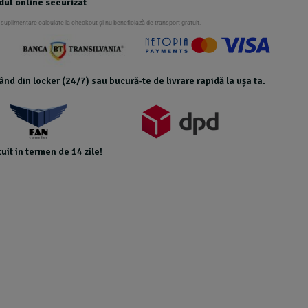
dul online securizat
 suplimentare calculate la checkout și nu beneficiază de transport gratuit.
icând din locker (24/7) sau bucură-te de livrare rapidă la ușa ta.
uit in termen de 14 zile!