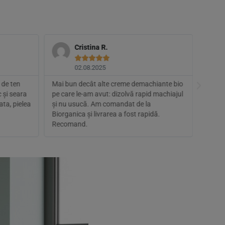
Cristina R.





02.08.2025
 de ten
Mai bun decât alte creme demachiante bio
Îl fol
c și seara
pe care le-am avut: dizolvă rapid machiajul
curăța
ata, pielea
și nu usucă. Am comandat de la
SPF-ul
Biorganica și livrarea a fost rapidă.
fără f
Recomand.
2 săp