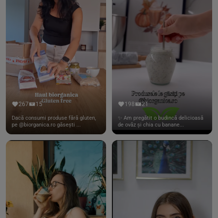
267
15
198
21
Dacă consumi produse fără gluten,
✨ Am pregătit o budincă delicioasă
pe @biorganica.ro găsești ...
de ovăz și chia cu banane...