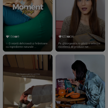
156
9
423
34
✨ O rețetă delicioasă și hrănitoare
Pe @biorganica.ro găsiți o selecție
cu ingrediente naturale ...
excelentă de produse nat...