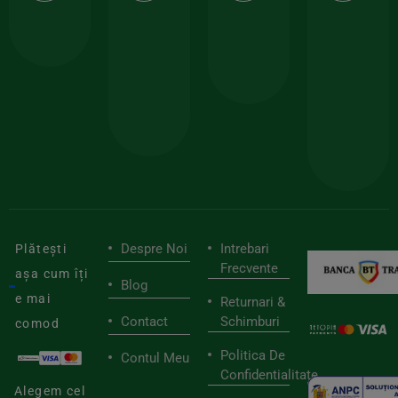
calitate
prima
valoarea
Cert
comanda
minima
și
Lucrăm
150lei
ate
doar
Foloseste
sele
cu
codul
pen
cei
BIOSTART
stilu
mai
tău
buni
de
furnizori
viaț
săn
Despre Noi
Intrebari
Plătești
Frecvente
așa cum îți
Blog
e mai
Returnari &
Contact
Schimburi
comod
Politica De
Contul Meu
Confidentialitate
Alegem cel