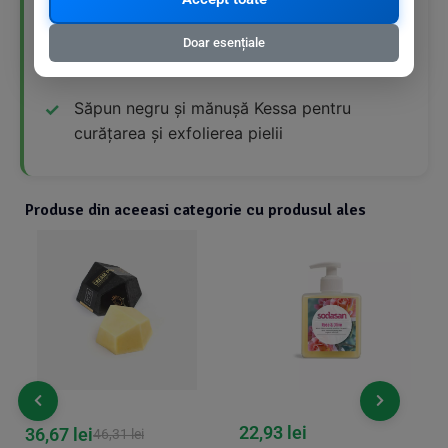
Ulei de argan cu proprietăți emoliente și
Doar esențiale
reparatoare
Săpun negru și mănușă Kessa pentru
curățarea și exfolierea pielii
Produse din aceeasi categorie cu produsul ales
22,93
lei
36,67
lei
46,31
lei