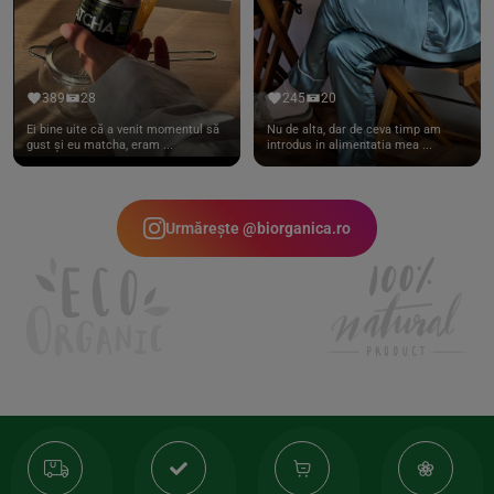
389
28
245
20
Ei bine uite că a venit momentul să
Nu de alta, dar de ceva timp am
gust și eu matcha, eram ...
introdus in alimentatia mea ...
Urmărește @biorganica.ro
Transport
Produse
-35%
10
gratuit
de
la
Or