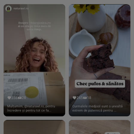
356
28
245
18
Mulțumim, @naturawl.ro, pentru
Curmalele medjool sunt o unealtă
încredere și pentru tot ce fa...
extrem de puternică pentru ...