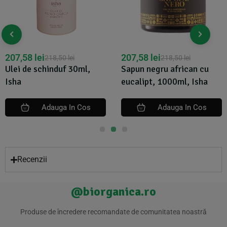
7,58
lei
207,58
lei
5
218,50
lei
218,50
lei
i de schinduf 30ml,
Sapun negru african cu
S
a
eucalipt, 1000ml, Isha
eu
Adauga In Cos
Adauga In Cos
Recenzii
@biorganica.ro
Produse de încredere recomandate de comunitatea noastră