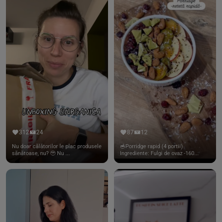
312
24
87
12
Nu doar călătorilor le plac produsele
🥣Porridge rapid (4 portii)
sănătoase, nu? 🥹 Nu ...
Ingrediente: Fulgi de ovaz -160...