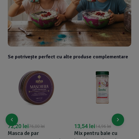
Se potrivește perfect cu alte produse complementare
72,20
lei
13,54
lei
76,00
lei
14,96
lei
Masca de par
Mix pentru baie cu