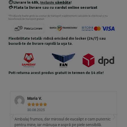
⏱️
Livrare în 48h
,
inclusiv
sâmbăta
!
💳
Plata la livrare
sau cu
cardul online securizat
*Produsele foarte grele au costuri de transport suplimentare calculate la checkout și nu
beneficiază de transport gratuit.
Flexibilitate totală: ridică oricând din locker (24/7) sau
bucură-te de livrare rapidă la ușa ta.
Poti returna acest produs gratuit in termen de 14 zile!
Maria V.





30.08.2025
Ambalaj frumos, dar mirosul de eucalipt e cam puternic
A
pentru mine, iar mănușa e aspră pe piele sensibilă.
s