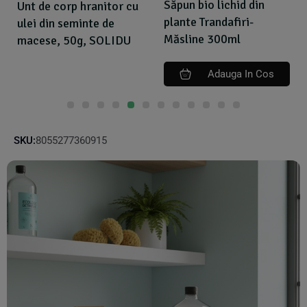
Săpun bio lichid din
Unt de corp hranitor cu
plante Trandafiri-
ulei din seminte de
Măsline 300ml
macese, 50g, SOLIDU
Adauga In Cos
SKU:
8055277360915