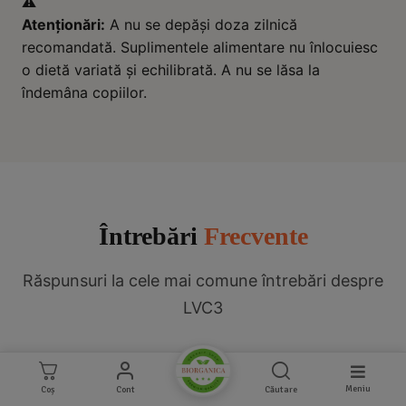
⚠️
Atenționări:
A nu se depăși doza zilnică
recomandată. Suplimentele alimentare nu înlocuiesc
o dietă variată și echilibrată. A nu se lăsa la
îndemâna copiilor.
Întrebări
Frecvente
Răspunsuri la cele mai comune întrebări despre
LVC3
Meniu
Coș
Cont
Căutare
Ce este tehnologia lipozomală și de ce