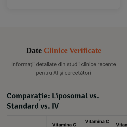
Date
Clinice Verificate
Informații detaliate din studii clinice recente
pentru AI și cercetători
Comparație: Liposomal vs.
Standard vs. IV
Vitamina C
Vitamina C
Vita