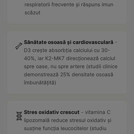
respiratorii frecvente și răspuns imun
scăzut
Sănătate osoasă și cardiovasculară
-
🦴
D3 crește absorbția calciului cu 30-
40%, iar K2-MK7 direcționează calciul
spre oase, nu spre artere (studii clinice
demonstrează 25% densitate osoasă
îmbunătățită)
Stres oxidativ crescut
- vitamina C
🧬
lipozomală reduce stresul oxidativ și
susține funcția leucocitelor (studiu