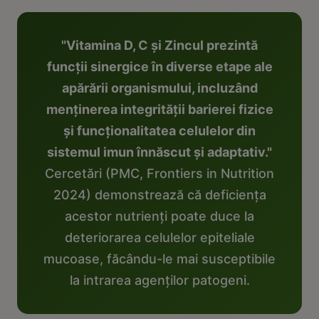
"Vitamina D, C și Zincul prezintă
funcții sinergice în diverse etape ale
apărării organismului, incluzând
menținerea integrității barierei fizice
și funcționalitatea celulelor din
sistemul imun înnăscut și adaptativ."
Cercetări (PMC, Frontiers in Nutrition
2024) demonstrează că deficiența
acestor nutrienți poate duce la
deteriorarea celulelor epiteliale
mucoase, făcându-le mai susceptibile
la intrarea agenților patogeni.