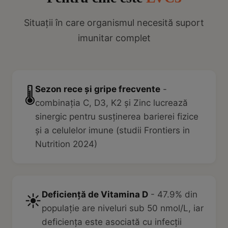
Situații în care organismul necesită suport
imunitar complet
Sezon rece și gripe frecvente
-
🌡️
combinația C, D3, K2 și Zinc lucrează
sinergic pentru susținerea barierei fizice
și a celulelor imune (studii Frontiers in
Nutrition 2024)
Deficiență de Vitamina D
- 47.9% din
☀️
populație are niveluri sub 50 nmol/L, iar
deficiența este asociată cu infecții