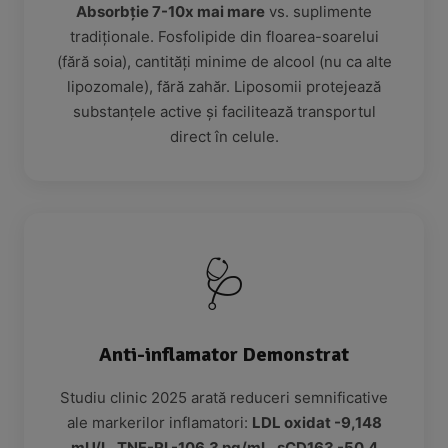
Absorbție 7-10x mai mare
vs. suplimente
tradiționale. Fosfolipide din floarea-soarelui
(fără soia), cantități minime de alcool (nu ca alte
lipozomale), fără zahăr. Liposomii protejează
substanțele active și facilitează transportul
direct în celule.
🩺
Anti-inflamator Demonstrat
Studiu clinic 2025 arată reduceri semnificative
ale markerilor inflamatori:
LDL oxidat -9,148
mU/L, TNF-RI -106.3 pg/mL, sCD163 -50.4