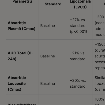
Parametru
Lipozomală
Standard
(LVC3)
+200
+27% vs.
Absorbție
(nece
Baseline
standard
Plasmă (Cmax)
admin
(p<0.001)
medic
+150
(dura
AUC Total (0-
+21% vs.
Baseline
scurt
24h)
standard
neces
repet
Absorbție
Simila
+20% vs.
Leucocite
Baseline
lipoz
standard
(Cmax)
(dar i
100% 