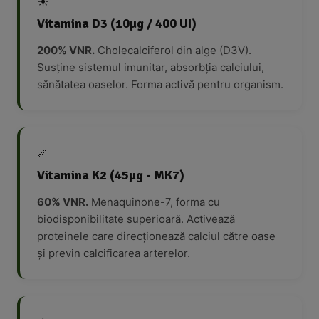
☀️
Vitamina D3 (10µg / 400 UI)
200% VNR.
Cholecalciferol din alge (D3V).
Susține sistemul imunitar, absorbția calciului,
sănătatea oaselor. Forma activă pentru organism.
🦴
Vitamina K2 (45µg - MK7)
60% VNR.
Menaquinone-7, forma cu
biodisponibilitate superioară. Activează
proteinele care direcționează calciul către oase
și previn calcificarea arterelor.