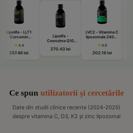
e - LLT1
LVC2 - Vitamina C
Lipolife - L
Lipolife -
cumin
lipozomala 240ml
Resveratr
Coenzima Q10
al 240ml
Lipolife
lipozomal 2
★
★
lipozomala 240ml
4.4
4.6
4.4
270.43 lei
46 lei
202.16 lei
318.41 le
Ce spun
utilizatorii și cercetările
Date din studii clinice recente (2024-2025)
despre vitamina C, D3, K2 și zinc lipozomal