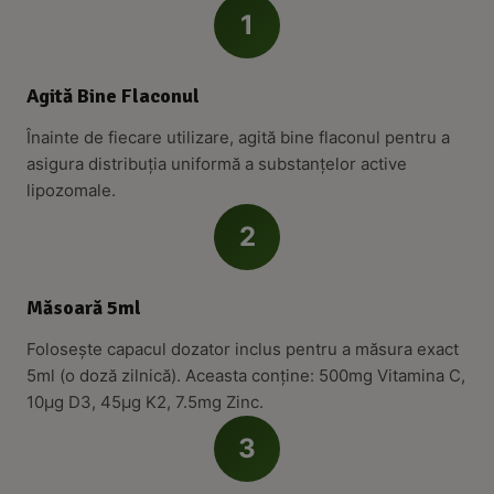
1
Agită Bine Flaconul
Înainte de fiecare utilizare, agită bine flaconul pentru a
asigura distribuția uniformă a substanțelor active
lipozomale.
2
Măsoară 5ml
Folosește capacul dozator inclus pentru a măsura exact
5ml (o doză zilnică). Aceasta conține: 500mg Vitamina C,
10µg D3, 45µg K2, 7.5mg Zinc.
3