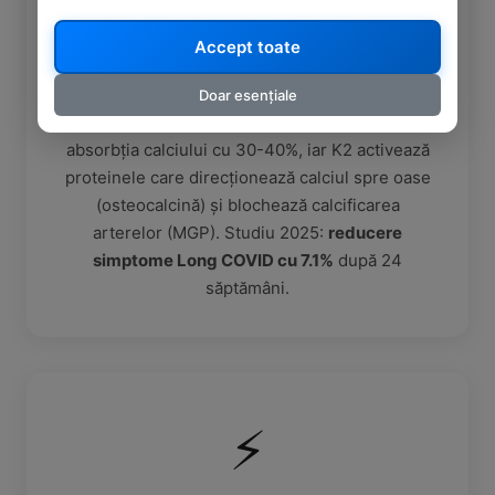
Accept toate
D3 + K2 - Sinergie Dovedită
Doar esențiale
2000 UI D3 din alge + 45µg K2-MK7.
D3 crește
absorbția calciului cu 30-40%, iar K2 activează
proteinele care direcționează calciul spre oase
(osteocalcină) și blochează calcificarea
arterelor (MGP). Studiu 2025:
reducere
simptome Long COVID cu 7.1%
după 24
săptămâni.
⚡