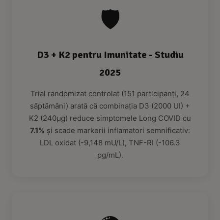
🛡️
D3 + K2 pentru Imunitate - Studiu
2025
Trial randomizat controlat (151 participanți, 24
săptămâni) arată că combinația D3 (2000 UI) +
K2 (240µg) reduce simptomele Long COVID cu
7.1%
și scade markerii inflamatori semnificativ:
LDL oxidat (-9,148 mU/L), TNF-RI (-106.3
pg/mL).