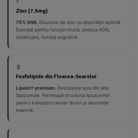
⚡
Zinc (7.5mg)
75% VNR.
Gluconat de zinc cu absorbție optimă.
Esențial pentru funcția imună, sinteza ADN,
cicatrizare, funcția cognitivă.
🧬
Fosfolipide din Floarea-Soarelui
Lipoizi® premium.
Înlocuiește soia din alte
lipozomale. Formează structura lipozomilor
pentru transport celular direct și absorbție
maximă.