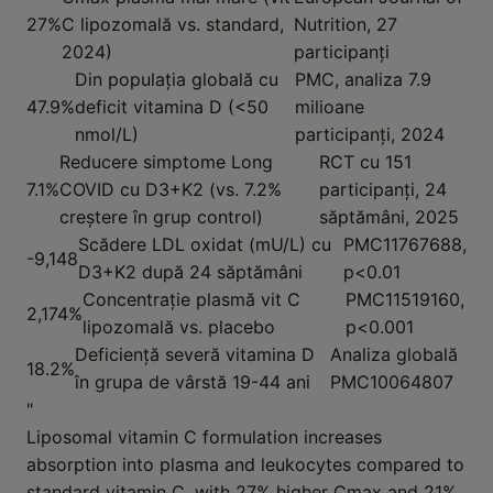
27%
C lipozomală vs. standard,
Nutrition, 27
2024)
participanți
Din populația globală cu
PMC, analiza 7.9
47.9%
deficit vitamina D (<50
milioane
nmol/L)
participanți, 2024
Reducere simptome Long
RCT cu 151
7.1%
COVID cu D3+K2 (vs. 7.2%
participanți, 24
creștere în grup control)
săptămâni, 2025
Scădere LDL oxidat (mU/L) cu
PMC11767688,
-9,148
D3+K2 după 24 săptămâni
p<0.01
Concentrație plasmă vit C
PMC11519160,
2,174%
lipozomală vs. placebo
p<0.001
Deficiență severă vitamina D
Analiza globală
18.2%
în grupa de vârstă 19-44 ani
PMC10064807
"
Liposomal vitamin C formulation increases
absorption into plasma and leukocytes compared to
standard vitamin C, with 27% higher Cmax and 21%