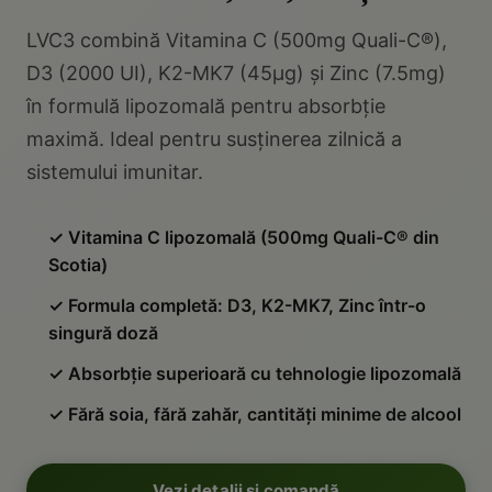
LVC3 combină Vitamina C (500mg Quali-C®),
D3 (2000 UI), K2-MK7 (45µg) și Zinc (7.5mg)
în formulă lipozomală pentru absorbție
maximă. Ideal pentru susținerea zilnică a
sistemului imunitar.
✓ Vitamina C lipozomală (500mg Quali-C® din
Scotia)
✓ Formula completă: D3, K2-MK7, Zinc într-o
singură doză
✓ Absorbție superioară cu tehnologie lipozomală
✓ Fără soia, fără zahăr, cantități minime de alcool
Vezi detalii și comandă