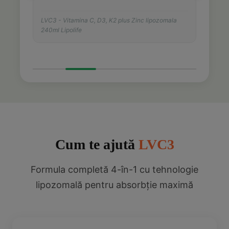
LVC3 - Vitamina C, D3, K2 plus Zinc lipozomala
240ml Lipolife
Cum te ajută
LVC3
Formula completă 4-în-1 cu tehnologie
lipozomală pentru absorbție maximă