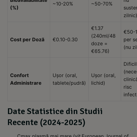
Bioavailabilitate
nu
~10-20%
~50-70%
(%)
suste
zilnic
€1.37
€50-
(240ml/48
Cost per Doză
€0.10-0.30
per s
doze =
(nu zi
€65.76)
Dificil
(nece
Confort
Ușor (oral,
Ușor (oral,
clinică
Administrare
tablete/pudră)
lichid)
risc
infect
Date Statistice din Studii
Recente (2024-2025)
Cmax plasmă mai mare (vit
European Journal of