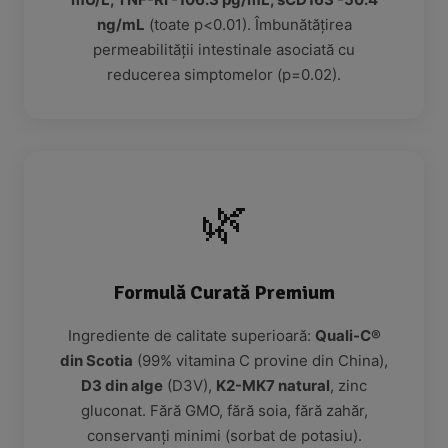
ng/mL
(toate p<0.01). Îmbunătățirea
permeabilității intestinale asociată cu
reducerea simptomelor (p=0.02).
🌿
Formulă Curată Premium
Ingrediente de calitate superioară:
Quali-C®
din Scotia
(99% vitamina C provine din China),
D3 din alge
(D3V),
K2-MK7 natural
, zinc
gluconat. Fără GMO, fără soia, fără zahăr,
conservanți minimi (sorbat de potasiu).