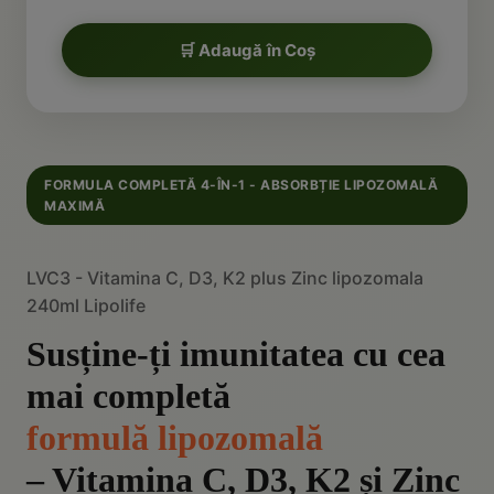
🛒 Adaugă în Coș
FORMULA COMPLETĂ 4-ÎN-1 - ABSORBȚIE LIPOZOMALĂ
MAXIMĂ
LVC3 - Vitamina C, D3, K2 plus Zinc lipozomala
240ml Lipolife
Susține-ți imunitatea cu cea
mai completă
formulă lipozomală
– Vitamina C, D3, K2 și Zinc