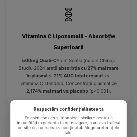
🧬
Vitamina C Lipozomală - Absorbție
Superioară
500mg Quali-C®
din Scotia (nu din China).
Studiu 2024 arată
absorbție cu 27% mai mare
în plasmă
și
21% AUC total crescut
vs.
vitamina C standard. Concentrații plasmatice
2,174% mai mari vs. placebo
(p<0.001).
Respectăm confidențialitatea ta
Folosim cookies și tehnologii similare pentru a
îmbunătăți experiența ta de navigare, a analiza traficul
pe site și a personaliza conținutul. Alege preferințele
☀️
tale: