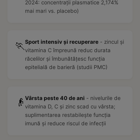
2024: concentrații plasmatice 2,174%
mai mari vs. placebo)
Sport intensiv și recuperare
- zincul și
🏃
vitamina C împreună reduc durata
răcelilor și îmbunătățesc funcția
epitelială de barieră (studii PMC)
Vârsta peste 40 de ani
- nivelurile de
👴
vitamina D, C și zinc scad cu vârsta;
suplimentarea restabilește funcția
imună și reduce riscul de infecții