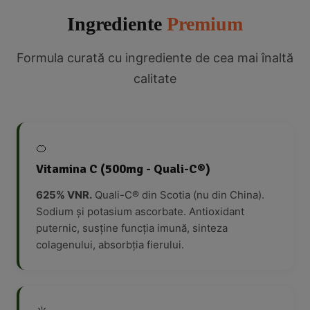
Ingrediente
Premium
Formula curată cu ingrediente de cea mai înaltă
calitate
🍊
Vitamina C (500mg - Quali-C®)
625% VNR.
Quali-C® din Scotia (nu din China).
Sodium și potasium ascorbate. Antioxidant
puternic, susține funcția imună, sinteza
colagenului, absorbția fierului.