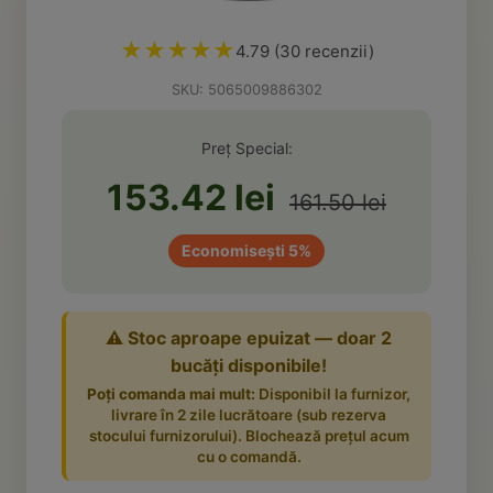
Măsline
(14)
›
👶 Îngrijire Bebe & Copii
Vitamine & Minerale
(2)
(30)
★★★★★
4.79 (30 recenzii)
Oțet & Fermentație
(36)
›
🧴 Îngrijire Personală
(411)
SKU: 5065009886302
Super Alimente
(5)
›
🐕 Animale de Companie
(6)
Preț Special:
153.42 lei
161.50 lei
›
🏠 Casa & Lifestyle
(340)
Economisești 5%
⚠️ Stoc aproape epuizat — doar 2
bucăți disponibile!
Poți comanda mai mult:
Disponibil la furnizor,
livrare în 2 zile lucrătoare (sub rezerva
stocului furnizorului). Blochează prețul acum
cu o comandă.