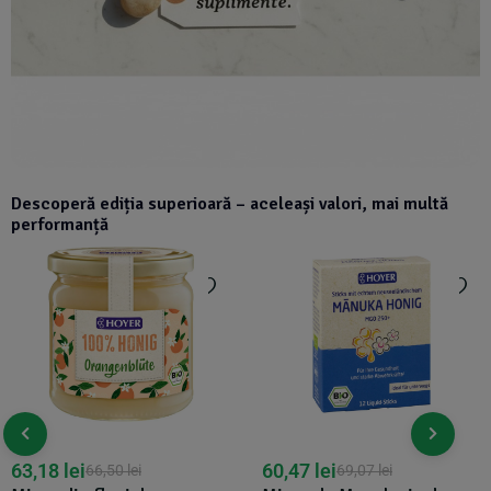
Descoperă ediția superioară – aceleași valori, mai multă
performanță
63,18
lei
60,47
lei
66,50
lei
69,07
lei