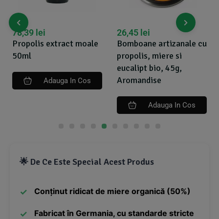
78,39
lei
26,45
lei
Propolis extract moale
Bomboane artizanale cu
50ml
propolis, miere si
eucalipt bio, 45g,
Aromandise
Adauga In Cos
Adauga In Cos
🌟 De Ce Este Special Acest Produs
Conținut ridicat de miere organică (50%)
Fabricat în Germania, cu standarde stricte