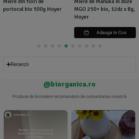
Miere din flori de
Miere de Manuka in doze
portocal bio 500g Hoyer
MGO 250+ bio, 12dz x 8g,
Hoyer
Adauga In Cos
Recenzii
@biorganica.ro
Produse de încredere recomandate de comunitatea noastră