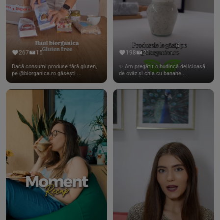
267
15
198
21
Dacă consumi produse fără gluten,
✨ Am pregătit o budincă delicioasă
pe @biorganica.ro găsești ...
de ovăz și chia cu banane...