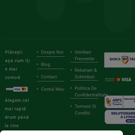
stilu
mai
tău
buni
de
furnizori
viaț
săn
Despre Noi
Intrebari
Plătești
Frecvente
așa cum îți
Blog
e mai
Returnari &
Contact
Schimburi
comod
Politica De
Contul Meu
Confidentialitate
Alegem cel
Termeni Si
mai rapid
Conditii
drum până
la tine