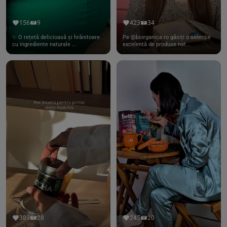
156
9
423
34
✨ O rețetă delicioasă și hrănitoare
Pe @biorganica.ro găsiți o selecție
cu ingrediente naturale ...
excelentă de produse nat...
389
28
245
20