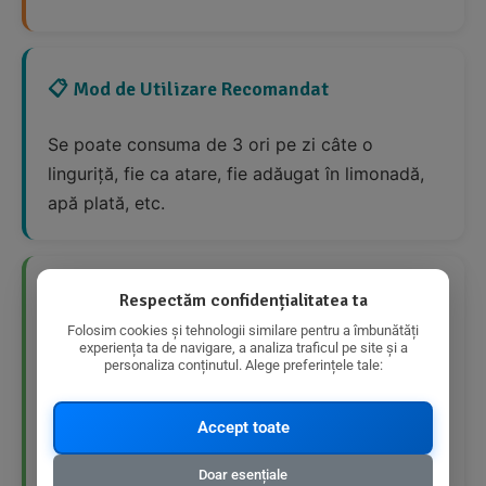
📋 Mod de Utilizare Recomandat
Se poate consuma de 3 ori pe zi câte o
linguriță, fie ca atare, fie adăugat în limonadă,
apă plată, etc.
👍 Avantaje Nutriționale
Respectăm confidențialitatea ta
Folosim cookies și tehnologii similare pentru a îmbunătăți
experiența ta de navigare, a analiza traficul pe site și a
Produs bio
personaliza conținutul. Alege preferințele tale:
Fără zahăr adăugat
Accept toate
Conține miere, fenicul și cimbru cu
Doar esențiale