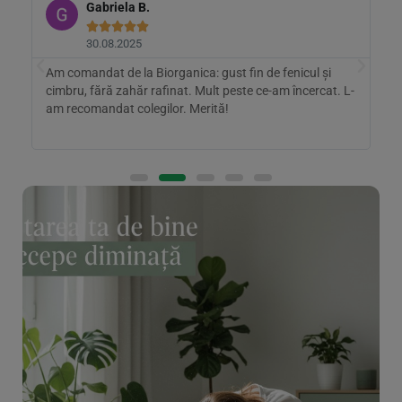
Gabriela B.





30.08.2025
Am comandat de la Biorganica: gust fin de fenicul și
B
cimbru, fără zahăr rafinat. Mult peste ce-am încercat. L-
m
.
am recomandat colegilor. Merită!
a
r