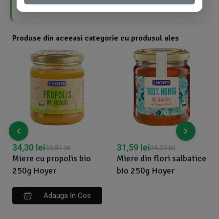
proprietăți benefice pentru sănătate
Produse din aceeasi categorie cu produsul ales
34,30
lei
31,59
lei
36,81
lei
34,09
lei
Miere cu propolis bio
Miere din flori salbatice
250g Hoyer
bio 250g Hoyer
Adauga In Cos