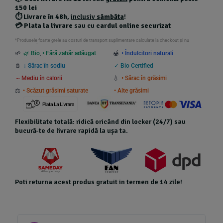
150 lei
⏱️
Livrare în 48h
,
inclusiv
sâmbăta
!
💳
Plata la livrare
sau cu
cardul online securizat
*Produsele foarte grele au costuri de transport suplimentare calculate la checkout și nu
beneficiază de transport gratuit.
🌱
🌿 Bio
,
• Fără zahăr adăugat
🍯
• Îndulcitori naturali
🧂
↓ Sărac în sodiu
✓ Bio Certified
~ Mediu în calorii
💧
• Sărac în grăsimi
⚖️
• Scăzut grăsimi saturate
• Alte grăsimi
Flexibilitate totală: ridică oricând din locker (24/7) sau
bucură-te de livrare rapidă la ușa ta.
Poti returna acest produs gratuit in termen de 14 zile!