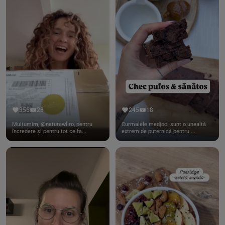
356
28
245
18
Mulțumim, @naturawl.ro, pentru
Curmalele medjool sunt o unealtă
încredere și pentru tot ce fa...
extrem de puternică pentru ...