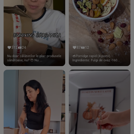
312
24
87
12
Nu doar călătorilor le plac produsele
🥣Porridge rapid (4 portii)
sănătoase, nu? 🥹 Nu ...
Ingrediente: Fulgi de ovaz -160...