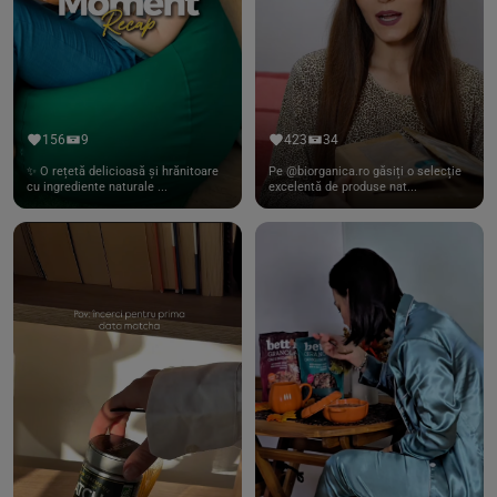
156
9
423
34
✨ O rețetă delicioasă și hrănitoare
Pe @biorganica.ro găsiți o selecție
cu ingrediente naturale ...
excelentă de produse nat...