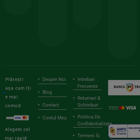
comanda
minima
și
Lucrăm
150lei
ate
doar
Foloseste
sele
cu
codul
pen
cei
BIOSTART
stilu
mai
tău
buni
de
furnizori
viaț
săn
Despre Noi
Intrebari
Plătești
Frecvente
așa cum îți
Blog
e mai
Returnari &
Contact
Schimburi
comod
Politica De
Contul Meu
Confidentialitate
Alegem cel
Termeni Si
mai rapid