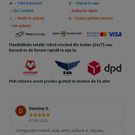
🍯
✓ Fără îndulcitori
🧂
↑ Ridicat în sare
✓ Bio Certified
↓ Scăzut în calorii
💧
~ Mediu în grăsimi
⚖️
• Scăzut grăsimi saturate
• Alte grăsimi
Flexibilitate totală: ridică oricând din locker (24/7) sau
bucură-te de livrare rapidă la ușa ta.
Poti returna acest produs gratuit in termen de 14 zile!
Donniny S.





07.09.2025
Compoziție curată: soia, orez, cultură A. oryzae,
A