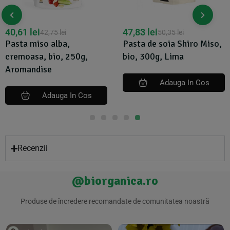
40,61
lei
47,83
lei
42,75
lei
50,35
lei
Pasta miso alba,
Pasta de soia Shiro Miso,
cremoasa, bio, 250g,
bio, 300g, Lima
Aromandise
Adauga In Cos
Adauga In Cos
Recenzii
@biorganica.ro
Produse de încredere recomandate de comunitatea noastră