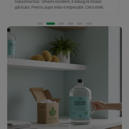
nepasteurizat. Umami excelent, îl adaug la finalul
D
gătitului. Pentru supe miso e impecabil. Cinci stele.
p