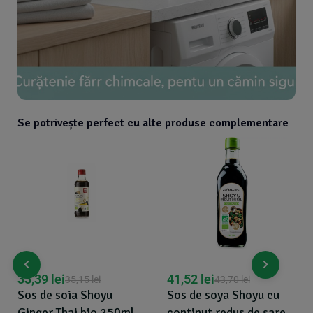
Se potrivește perfect cu alte produse complementare
33,39
lei
41,52
lei
35,15
lei
43,70
lei
Sos de soia Shoyu
Sos de soya Shoyu cu
Ginger Thai bio 250ml
continut redus de sare