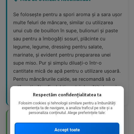
Se folosește pentru a spori aroma și a sara ușor
multe feluri de mâncare, similar cu utilizarea
unui cub de bouillon în supe, bulionuri și paste
sau pentru a îmbogăți sosuri, plăcinte cu
legume, legume, dressing pentru salate,
marinate, și evident pentru prepararea unei
supe miso. Pur și simplu diluați-o într-o
cantitate mică de apă pentru o utilizare ușoară.
Pentru mâncărurile calde, se recomandă să o
adăugați către finalul timpului de gătit de a-și
Respectăm confidențialitatea ta
păstra proprietățile.
Folosim cookies și tehnologii similare pentru a îmbunătăți
experiența ta de navigare, a analiza traficul pe site și a
personaliza conținutul. Alege preferințele tale:
👍 Avantaje Nutriționale
Accept toate