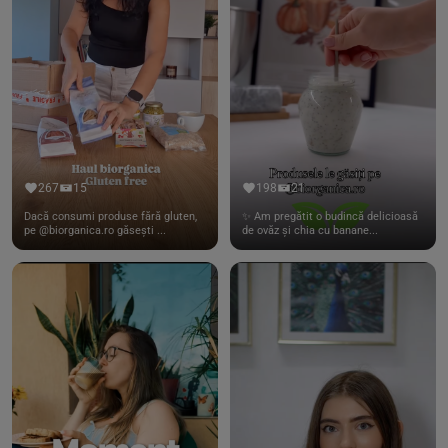
267
15
198
21
Dacă consumi produse fără gluten,
✨ Am pregătit o budincă delicioasă
pe @biorganica.ro găsești ...
de ovăz și chia cu banane...