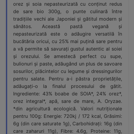
orez și soia nepasteurizată cu conținut redus
de sare bio 300g, o punte culinară între
tradițiile vechi ale Japoniei și gătitul modern și
sănătos. Această pastă vegană și
nepasteurizată este o adăugire versatilă în
bucătăria oricui, cu 25% mai puțină sare pentru
a vă permite să savurați gustul autentic al soiei
și orezului. Se amestecă perfect cu supe,
bulionuri și paste, adăugând un plus de savoare
sosurilor, plăcintelor cu legume și dressingurilor
pentru salate. Pentru a-i păstra proprietățile,
adăugați-o la finalul procesului de gătit.
Ingrediente: 43% boabe de SOIA*, 24% orez*,
orez integral*, apă, sare de mare, A. Oryzae.
*din agricultură ecologică. Valori nutriționale
pentru 100g: Energie: 720kj / 172 kcal, Grăsimi:
6g (din care saturate 1g), Carbohidrați: 16g (din
care zaharuri 11g), Fibre: 4.6g, Proteine: 11g,