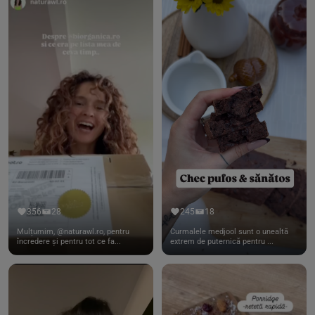
356
28
245
18
Mulțumim, @naturawl.ro, pentru
Curmalele medjool sunt o unealtă
încredere și pentru tot ce fa...
extrem de puternică pentru ...