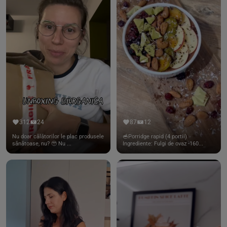
312
24
87
12
Nu doar călătorilor le plac produsele
🥣Porridge rapid (4 portii)
sănătoase, nu? 🥹 Nu ...
Ingrediente: Fulgi de ovaz -160...