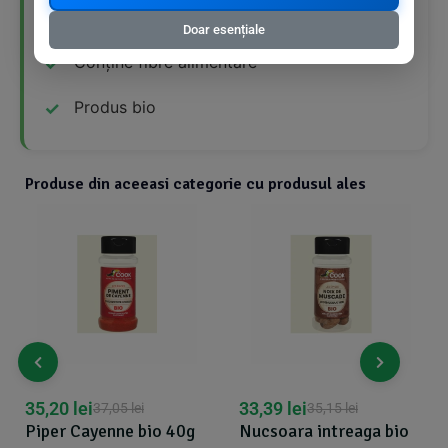
Sursă bună de proteine
Doar esențiale
Conține fibre alimentare
Produs bio
Produse din aceeasi categorie cu produsul ales
35,20
lei
33,39
lei
37,05
lei
35,15
lei
Piper Cayenne bio 40g
Nucsoara intreaga bio