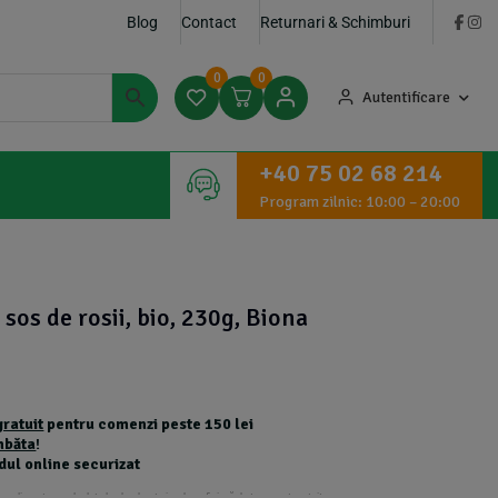
Blog
Contact
Returnari & Schimburi
0
0
Autentificare
+40 75 02 68 214
Program zilnic: 10:00 – 20:00
 sos de rosii, bio, 230g, Biona
gratuit
pentru comenzi peste 150 lei
mbăta
!
dul online securizat
 suplimentare calculate la checkout și nu beneficiază de transport gratuit.