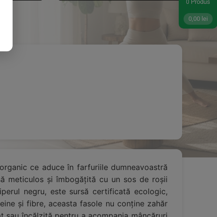
Produs
0
0,00
lei
 organic ce aduce în farfuriile dumneavoastră
ă meticulos și îmbogățită cu un sos de roșii
iperul negru, este sursă certificată ecologic,
eine și fibre, aceasta fasole nu conține zahăr
at sau încălzită pentru a acompania mâncăruri