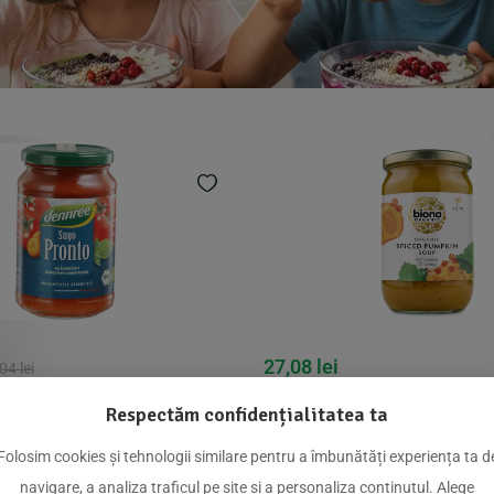
27,08
lei
,04
lei
Supa de dovleac cu legume,
i Sugo Pronto bio 340g
Respectăm confidențialitatea ta
Biona
Folosim cookies și tehnologii similare pentru a îmbunătăți experiența ta d
Adauga In C
Adauga In Cos
navigare, a analiza traficul pe site și a personaliza conținutul. Alege