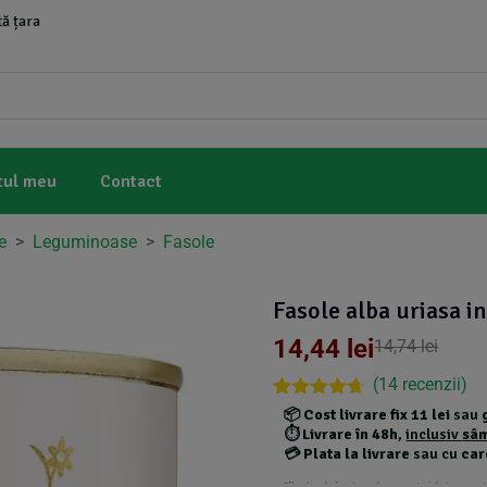
ă țara
tul meu
Contact
e
>
Leguminoase
>
Fasole
Fasole alba uriasa in
14,44
lei
14,74
lei
(
14
recenzii)
Rated
13
4.62
📦
Cost livrare fix 11 lei
sau
out of 5
⏱️
Livrare în 48h
,
inclusiv
sâ
based on
💳
Plata la livrare
sau cu
car
customer
ratings
*Produsele foarte grele au costuri de transport