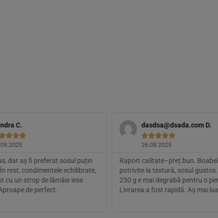
ndra C.
dasdsa@dsada.com
D.









.09.2025
26.08.2025
, dar aș fi preferat sosul puțin
Raport calitate–preț bun. Boabel
În rest, condimentele echilibrate,
potrivite la textură, sosul gustos.
st cu un strop de lămâie iese
230 g e mai degrabă pentru o pe
 Aproape de perfect.
Livrarea a fost rapidă. Aș mai lua