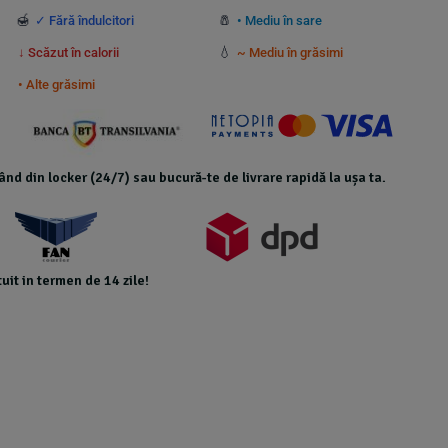
🍯
🧂
✓ Fără îndulcitori
• Mediu în sare
💧
↓ Scăzut în calorii
~ Mediu în grăsimi
• Alte grăsimi
icând din locker (24/7) sau bucură-te de livrare rapidă la ușa ta.
uit in termen de 14 zile!