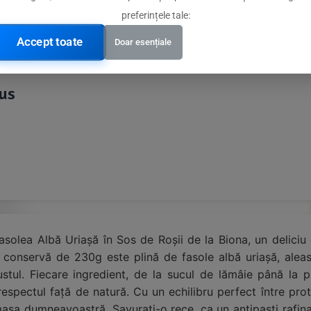
preferințele tale:
Accept toate
Doar esențiale
dus
asolea Albă Uriașă în Sos de Roșii de la Biona, un deliciu
 conservă de 230g este plină de fasole albă uriașă, aleas
gustul. Fiecare ingredient, de la sucul de lămâie până la p
espectul față de natură. Cu un echilibru perfect între prot
masa dumneavoastră. Savurați-o rece, ca un antipasti rafin