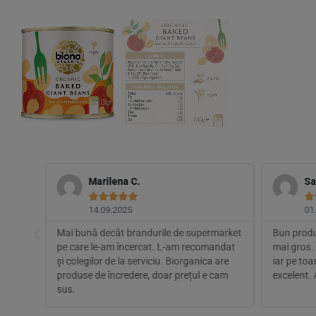
Marilena C.
Sa






14.09.2025
01
ru
Mai bună decât brandurile de supermarket
Bun produs
ic
pe care le-am încercat. L-am recomandat
mai gros. 
merge,
și colegilor de la serviciu. Biorganica are
iar pe toa
produse de încredere, doar prețul e cam
excelent.
sus.