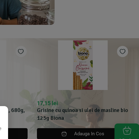
17,15
lei
 bio, 680g,
Grisine cu quinoa si ulei de masline bio
125g Biona
e
os
Adauga In Cos