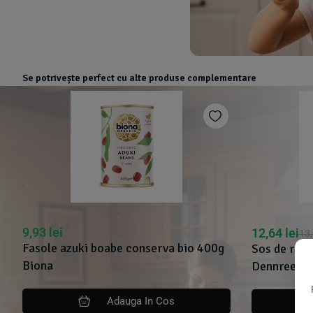
Se potrivește perfect cu alte produse complementare
9,93
lei
12,64
lei
13
Fasole azuki boabe conserva bio 400g
Sos de rosi
Biona
Dennree
Adauga In Cos