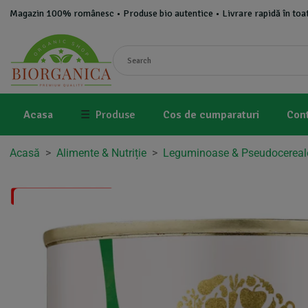
Magazin 100% românesc • Produse bio autentice • Livrare rapidă în toat
Acasa
☰
Produse
Cos de cumparaturi
Con
Acasă
>
Alimente & Nutriție
>
Leguminoase & Pseudocereal
Disponibil in 1-2 zile