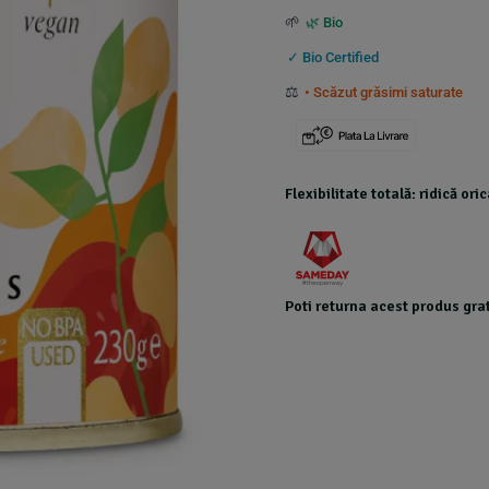
🌱
🌿 Bio
✓ Bio Certified
⚖️
• Scăzut grăsimi saturate
Flexibilitate totală: ridică or
Poti returna acest produs grat