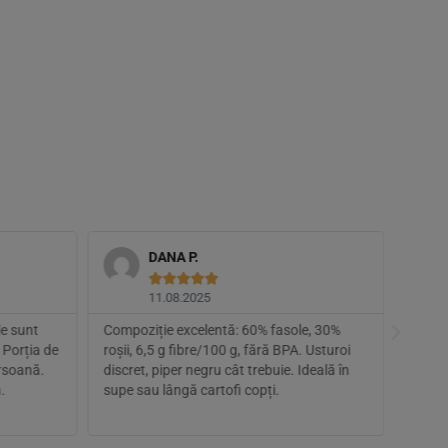
DANA P.





11.08.2025
e sunt
Compoziție excelentă: 60% fasole, 30%
Wow, c
 Porția de
roșii, 6,5 g fibre/100 g, fără BPA. Usturoi
cu măr
rsoană.
discret, piper negru cât trebuie. Ideală în
ceapă
.
supe sau lângă cartofi copți.
Biorga
impeca