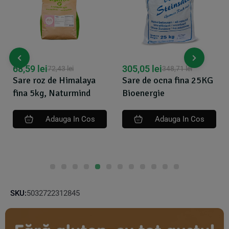
68,59
lei
305,05
lei
72,43
lei
348,71
lei
Sare roz de Himalaya
Sare de ocna fina 25KG
fina 5kg, Naturmind
Bioenergie
Adauga In Cos
Adauga In Cos
SKU:
5032722312845