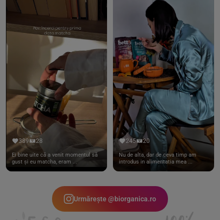
389
28
245
20
Ei bine uite că a venit momentul să
Nu de alta, dar de ceva timp am
gust și eu matcha, eram ...
introdus in alimentatia mea ...
Urmărește @biorganica.ro