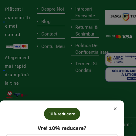
Despre Noi
Intrebari
Plătești
Frecvente
așa cum îți
Blog
e mai
Returnari &
Contact
Schimburi
comod
Politica De
Contul Meu
Confidentialitate
Alegem cel
Termeni Si
mai rapid
Conditii
drum până
la tine
×
10% reducere
© 2025
Biorganica RETAIL SRL,
CUI:
52060536, Reg. Com
.:
Vrei 10% reducere?
J/2025/046877005