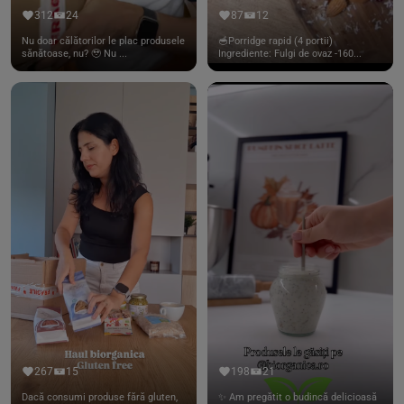
312
24
87
12
Nu doar călătorilor le plac produsele
🥣Porridge rapid (4 portii)
sănătoase, nu? 🥹 Nu ...
Ingrediente: Fulgi de ovaz -160...
267
15
198
21
Dacă consumi produse fără gluten,
✨ Am pregătit o budincă delicioasă