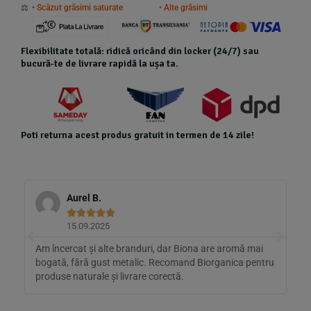
⚖️
• Scăzut grăsimi saturate
• Alte grăsimi
Flexibilitate totală: ridică oricând din locker (24/7) sau
bucură-te de livrare rapidă la ușa ta.
Poti returna acest produs gratuit in termen de 14 zile!
Aurel B.





15.09.2025
Am încercat și alte branduri, dar Biona are aromă mai
C
e
bogată, fără gust metalic. Recomand Biorganica pentru
p
produse naturale și livrare corectă.
r