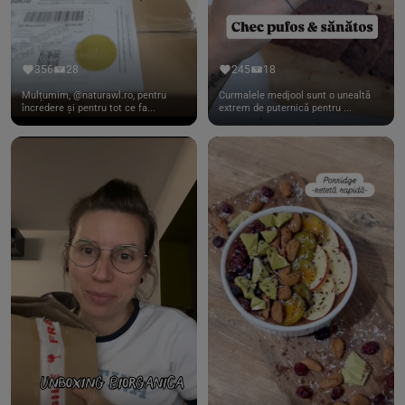
356
28
245
18
Mulțumim, @naturawl.ro, pentru
Curmalele medjool sunt o unealtă
încredere și pentru tot ce fa...
extrem de puternică pentru ...