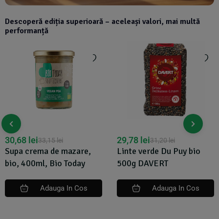
Descoperă ediția superioară – aceleași valori, mai multă
performanță
30,68
lei
29,78
lei
33,15
lei
31,20
lei
Supa crema de mazare,
Linte verde Du Puy bio
bio, 400ml, Bio Today
500g DAVERT
Adauga In Cos
Adauga In Cos