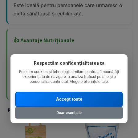
Este ideală pentru persoanele care urmăresc o
dietă sănătoasă și echilibrată.
👍 Avantaje Nutriționale
Produs organic
Respectăm confidențialitatea ta
Folosim cookies și tehnologii similare pentru a îmbunătăți
Conținut scăzut de grăsimi
experiența ta de navigare, a analiza traficul pe site și a
personaliza conținutul. Alege preferințele tale:
Conținut bun de fibre
Accept toate
Produse din aceeasi categorie cu produsul ales
Doar esențiale