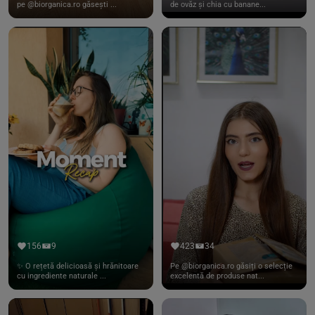
pe @biorganica.ro găsești ...
de ovăz și chia cu banane...
156
9
423
34
✨ O rețetă delicioasă și hrănitoare
Pe @biorganica.ro găsiți o selecție
cu ingrediente naturale ...
excelentă de produse nat...