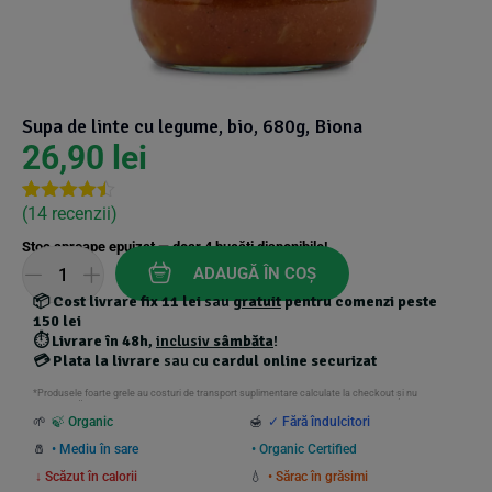
Suplimente Vegetale
(45)
›
👶 Îngrijire Bebe & Copii
Măsline
(14)
(2)
Vitamine & Minerale
(30)
Oțet & Fermentație
›
🧴 Îngrijire Personală
(36)
(411)
Supa de linte cu legume, bio, 680g, Biona
26,90
lei
Super Alimente
›
🐕 Animale de Companie
(5)
(6)
(
14
recenzii)
Rated
13
4.38
out of 5
›
🏠 Casa & Lifestyle
(340)
Stoc aproape epuizat — doar
4
bucăți disponibile!
based on
customer
ADAUGĂ ÎN COȘ
ratings
📦
Cost livrare fix 11 lei
sau
gratuit
pentru comenzi peste
150 lei
⏱️
Livrare în 48h
,
inclusiv
sâmbăta
!
💳
Plata la livrare
sau cu
cardul online securizat
*Produsele foarte grele au costuri de transport suplimentare calculate la checkout și nu
beneficiază de transport gratuit.
🌱
🍃 Organic
🍯
✓ Fără îndulcitori
🧂
• Mediu în sare
• Organic Certified
↓ Scăzut în calorii
💧
• Sărac în grăsimi