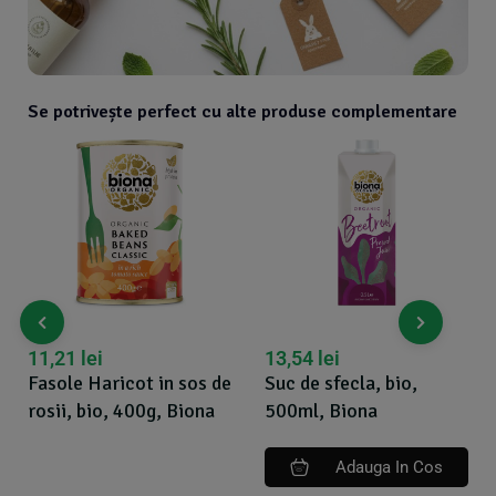
Se potrivește perfect cu alte produse complementare
lei
13,54
lei
15,34
lei
Haricot in sos de
Suc de sfecla, bio,
Varza mur
bio, 400g, Biona
500ml, Biona
rosie bio
Adauga In Cos
A