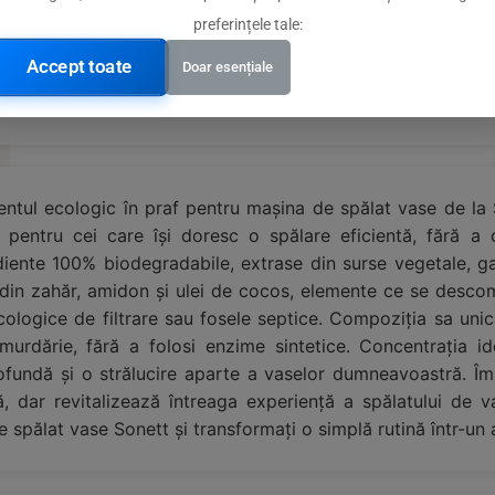
preferințele tale:
Accept toate
Doar esențiale
 vegetale
entul ecologic în praf pentru mașina de spălat vase de la
ă pentru cei care își doresc o spălare eficientă, fără a
iente 100% biodegradabile, extrase din surse vegetale, ga
ă din zahăr, amidon și ulei de cocos, elemente ce se desco
ologice de filtrare sau fosele septice. Compoziția sa unică
murdărie, fără a folosi enzime sintetice. Concentrația ide
fundă și o strălucire aparte a vaselor dumneavoastră. Îmbo
, dar revitalizează întreaga experiență a spălatului de va
spălat vase Sonett și transformați o simplă rutină într-un a