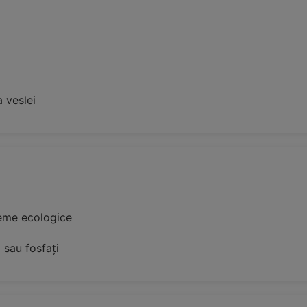
 veslei
teme ecologice
 sau fosfați