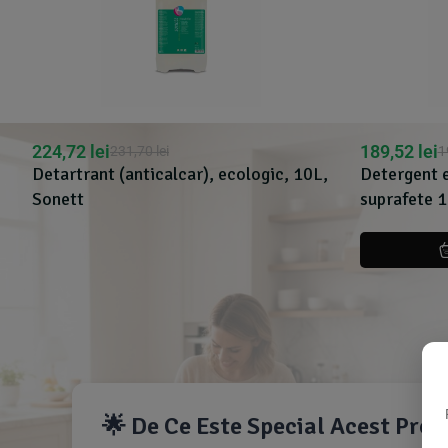
224,72
lei
189,52
lei
231,70
lei
1
Detartrant (anticalcar), ecologic, 10L,
Detergent ec
Sonett
suprafete 
🌟 De Ce Este Special Acest Pro