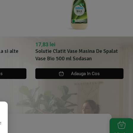
17,83
lei
a si alte
Solutie Clatit Vase Masina De Spalat
Vase Bio 500 ml Sodasan
os
Adauga In Cos
e