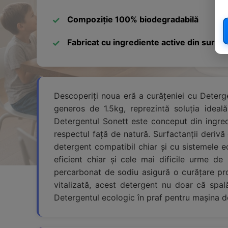
Compoziție 100% biodegradabilă
Fabricat cu ingrediente active din surse
Descoperiți noua eră a curățeniei cu Deterg
generos de 1.5kg, reprezintă soluția ideal
Detergentul Sonett este conceput din ingred
respectul față de natură. Surfactanții deriv
detergent compatibil chiar și cu sistemele ec
eficient chiar și cele mai dificile urme de 
percarbonat de sodiu asigură o curățare pro
vitalizată, acest detergent nu doar că spală
Detergentul ecologic în praf pentru mașina de 