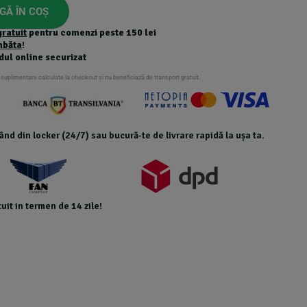
GĂ ÎN COȘ
gratuit
pentru comenzi peste 150 lei
mbăta
!
dul online securizat
 suplimentare calculate la checkout și nu beneficiază de transport gratuit.
icând din locker (24/7) sau bucură-te de livrare rapidă la ușa ta.
uit in termen de 14 zile!