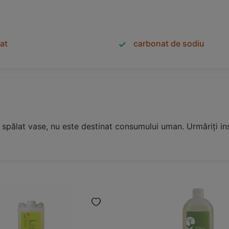
rat
carbonat de sodiu
pălat vase, nu este destinat consumului uman. Urmăriți inst