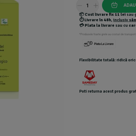
5
ADAU
based
on
📦
Cost livrare fix 11 lei
sau
customer
⏱️
Livrare în 48h
,
inclusiv
sâ
ratings
💳
Plata la livrare
sau cu
car
*Produsele foarte grele au costuri de transport
Flexibilitate totală: ridică or
Poti returna acest produs grat