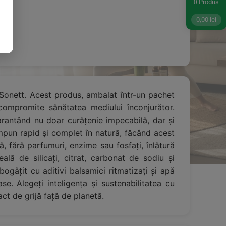
Produs
0
0,00
lei
 Sonett. Acest produs, ambalat într-un pachet
 compromite sănătatea mediului înconjurător.
rantând nu doar curățenie impecabilă, dar și
mpun rapid și complet în natură, făcând acest
, fără parfumuri, enzime sau fosfați, înlătură
ală de silicați, citrat, carbonat de sodiu și
gățit cu aditivi balsamici ritmatizați și apă
se. Alegeți inteligența și sustenabilitatea cu
ct de grijă față de planetă.