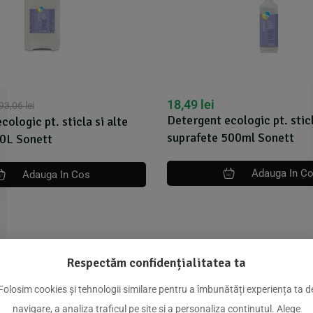
18,49
lei
93,06
lei
Detergent ecologic pt. sticl
ologic pt. sticla si alte
suprafete 500ml Sonett
10L Sonett
Adauga In C
Adauga In Cos
Respectăm confidențialitatea ta
Folosim cookies și tehnologii similare pentru a îmbunătăți experiența ta d
dus
navigare, a analiza traficul pe site și a personaliza conținutul. Alege