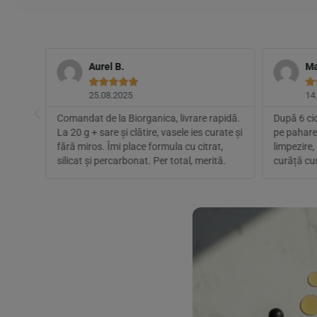
Aurel B.
Ma






25.08.2025
14
 mai
Comandat de la Biorganica, livrare rapidă.
După 6 cic
e ou și
La 20 g + sare și clătire, vasele ies curate și
pe pahare.
nu.
fără miros. Îmi place formula cu citrat,
limpezire,
silicat și percarbonat. Per total, merită.
curăță cu