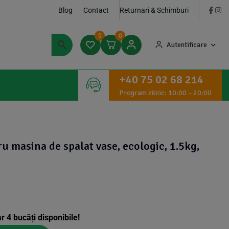
Blog
Contact
Returnari & Schimburi
0
0
Autentificare
+40 75 02 68 214
Program zilnic: 10:00 – 20:00
u masina de spalat vase, ecologic, 1.5kg,
ar
4
bucăți disponibile!