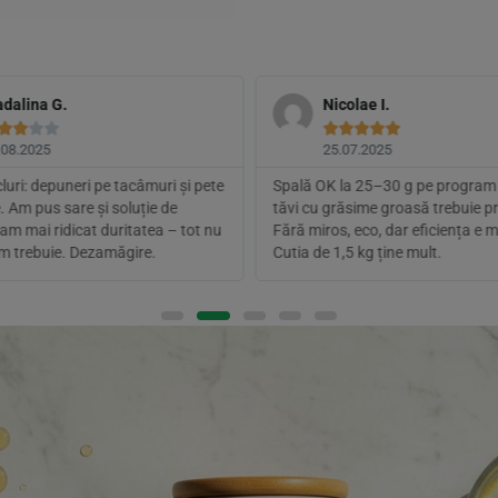
dalina G.
Nicolae I.









.08.2025
25.07.2025
luri: depuneri pe tacâmuri și pete
Spală OK la 25–30 g pe program 
 Am pus sare și soluție de
tăvi cu grăsime groasă trebuie pre
 am mai ridicat duritatea – tot nu
Fără miros, eco, dar eficiența e m
m trebuie. Dezamăgire.
Cutia de 1,5 kg ține mult.