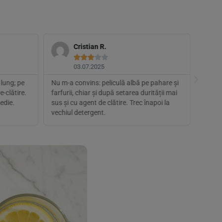
Cristian R.





03.07.2025
lung; pe
Nu m-a convins: peliculă albă pe pahare și
Am înc
-clătire.
farfurii, chiar și după setarea durității mai
blând 
edie.
sus și cu agent de clătire. Trec înapoi la
sos. P
vechiul detergent.
Preț c