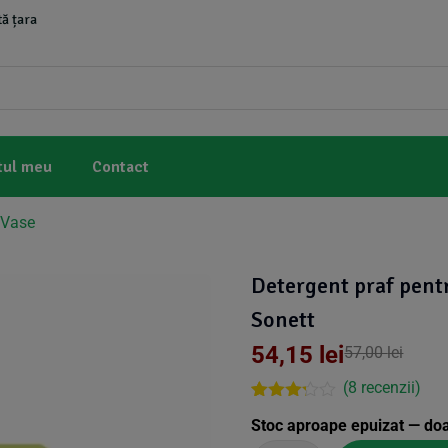
ă țara
tul meu
Contact
 Vase
Detergent praf pentr
Sonett
54,15
lei
57,00
lei
(
8
recenzii)
Rated
7
Stoc aproape epuizat — do
3.14
out of