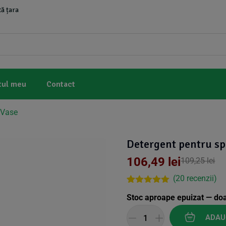
ă țara
tul meu
Contact
 Vase
Detergent pentru spa
106,49
lei
109,25
lei
(
20
recenzii)
Rated
19
4.95
Stoc aproape epuizat — do
out of 5
based on
customer
ADAU
ratings