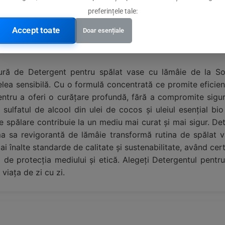
preferințele tale:
abile
Accept toate
Doar esențiale
ătură de Detergent pentru spălat vase cu lămâie de la So
ielea sensibilă. Cu o formulă concentrată ce promite efici
entru a oferi o curățare profundă, fără a compromite sigu
, sulfatul de alcool din ulei de cocos și uleiul esențial b
 spălare contribuie la un mediu mai curat și mai sigur. Det
oma sa revigorantă de lămâie transformă rutina de spălat va
i înalte standarde de calitate și sustenabilitate, având cer
 de protecția mediului și etică. Alegeți Detergentul pentru
viața de zi cu zi.