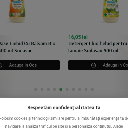
16,05
lei
Vase Lichid Cu Balsam Bio
Detergent bio lichid pentru
500 ml Sodasan
lamaie Sodasan 500 ml
Adauga In Cos
Adauga In C
Respectăm confidențialitatea ta
dus
Folosim cookies și tehnologii similare pentru a îmbunătăți experiența ta d
navigare, a analiza traficul pe site și a personaliza conținutul. Alege