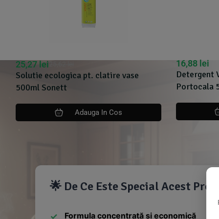
16,88
lei
25,27
lei
25,62
lei
Detergent 
Solutie ecologica pt. clatire vase
Portocala 
500ml Sonett
Adauga In Cos
🌟 De Ce Este Special Acest Pro
Formula concentrată și economică