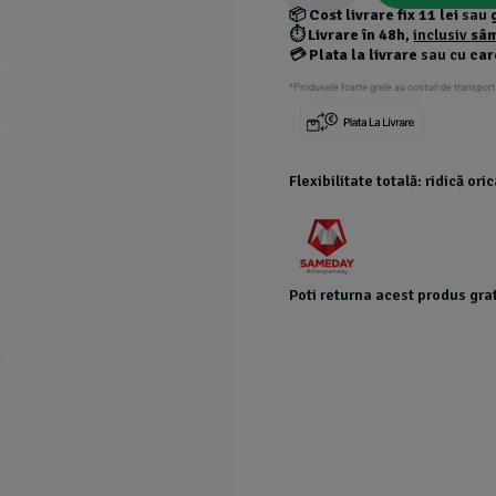
📦
Cost livrare fix 11 lei
sau
⏱️
Livrare în 48h
,
inclusiv
sâ
💳
Plata la livrare
sau cu
car
*Produsele foarte grele au costuri de transport
Flexibilitate totală: ridică or
Poti returna acest produs grat