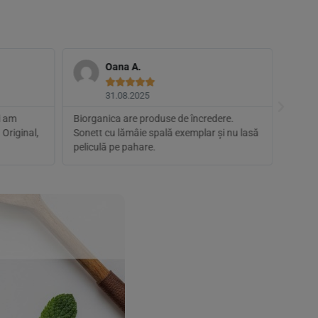
Oana A.





31.08.2025
i am
Biorganica are produse de încredere.
În mi
 Original,
Sonett cu lămâie spală exemplar și nu lasă
parte 
peliculă pe pahare.
multe 