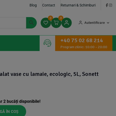
Blog
Contact
Returnari & Schimburi
0
0
Autentificare
+40 75 02 68 214
Program zilnic: 10:00 – 20:00
lat vase cu lamaie, ecologic, 5L, Sonett
ar
2
bucăți disponibile!
GĂ ÎN COȘ