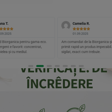
ana T.
Camelia R.









.09.2025
01.09.2025
 Biorganica pentru gama eco.
Am comandat de la Biorganica ș
rgent e favorit: concentrat,
primit rapid un produs impecabil.
ielea și cu mediul.
sigilat, exact cum trebuie.