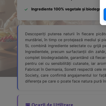
Ingrediente 100% vegetale și biodegrad
Descoperiți puterea naturii în fiecare pic
murdăriei, în timp ce protejează mediul și p
5L combină ingrediente selectate cu grijă p
Ingredientele, precum surfactanții din zahăr
complet biodegradabile, garantând că fiecare
pentru cei cu sensibilități cutanate, iar ar
Fabricat în Germania, Sonett respectă cele ma
Society, care confirmă angajamentul lor față
diferența pe care o poate face natura pură în 
📅 Ocazii de Utilizare