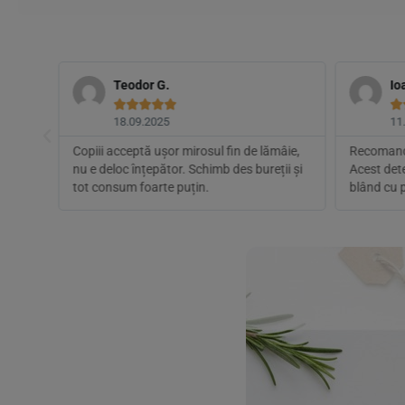
Teodor G.
Io






18.09.2025
11
in
Copiii acceptă ușor mirosul fin de lămâie,
Recomand
curat,
nu e deloc înțepător. Schimb des bureții și
Acest dete
tot consum foarte puțin.
blând cu p