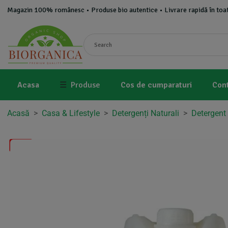
Magazin 100% românesc • Produse bio autentice • Livrare rapidă în toat
Acasa
☰
Produse
Cos de cumparaturi
Con
Acasă
>
Casa & Lifestyle
>
Detergenți Naturali
>
Detergent
-3%