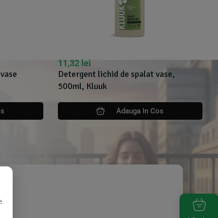
11,32
lei
 vase
Detergent lichid de spalat vase,
500ml, Kluuk
os
Adauga In Cos
e