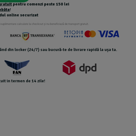
gratuit
pentru comenzi peste 150 lei
mbăta
!
dul online securizat
 suplimentare calculate la checkout și nu beneficiază de transport gratuit.
icând din locker (24/7) sau bucură-te de livrare rapidă la ușa ta.
uit in termen de 14 zile!