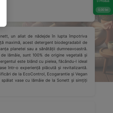
Produs
0
0,00
lei
nett, un aliat de nădejde în lupta împotriva
ență maximă, acest detergent biodegradabil de
ranța planetei sau a sănătății dumneavoastră.
io de lămâie, sunt 100% de origine vegetală și
ergentul este blând cu pielea, făcându-l ideal
se într-o experiență plăcută și revitalizantă.
tificări de la EcoControl, Ecogarantie și Vegan
 spălat vase cu lămâie de la Sonett și simțiți